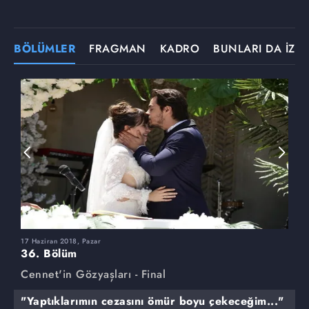
BÖLÜMLER
FRAGMAN
KADRO
BUNLARI DA İZLE
17 Haziran 2018, Pazar
3
36. Bölüm
3
Cennet'in Gözyaşları - Final
C
"Yaptıklarımın cezasını ömür boyu çekeceğim..."