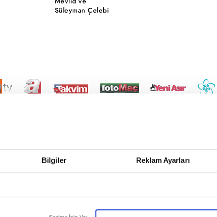
Mevlid ve
Süleyman Çelebi
Bilgiler
Reklam Ayarları
Seçime İzin Ver