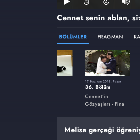
Cennet senin ablan, si
BÖLÜMLER
FRAGMAN
K
r
4 Mart 2018, Pazar
17 Haziran 2018, Pazar
22. Bölüm
36. Bölüm
Cennet'in
Cennet'in
Gözyaşları
Gözyaşları - Final
Melisa gerçeği öğreniy