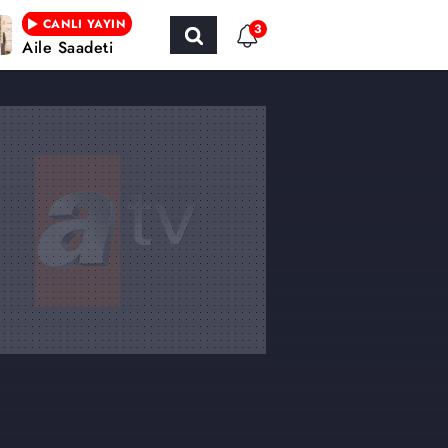
CANLI YAYIN
3
Aile Saadeti