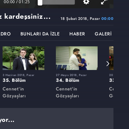
00:00
/
01:25
z kardeşsiniz...
18 Şubat 2018, Pazar
00:00
ADRO
BUNLARI DA İZLE
HABER
GALERİ
3 Haziran 2018, Pazar
27 Mayıs 2018, Pazar
20 Mayıs 201
35. Bölüm
34. Bölüm
33. Böl
Cennet'in
Cennet'in
Cennet'i
Gözyaşları
Gözyaşları
Gözyaşla
or...