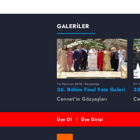
GALERİLER
14 Haziran 2018, Perşembe
01 
36. Bölüm Final Foto Galeri
35
Cennet'in Gözyaşları
Ce
Üye Ol
Üye Girişi