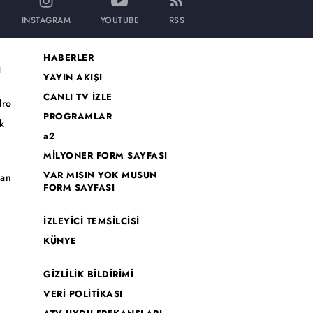
INSTAGRAM
YOUTUBE
RSS
HABERLER
I
YAYIN AKIŞI
CANLI TV İZLE
dro
PROGRAMLAR
k
a2
MİLYONER FORM SAYFASI
o
VAR MISIN YOK MUSUN
han
FORM SAYFASI
İZLEYİCİ TEMSİLCİSİ
KÜNYE
GİZLİLİK BİLDİRİMİ
VERİ POLİTİKASI