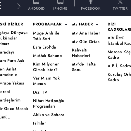
E
ANDROID
iPHONE
FACEBOOK
TWITTER
SKİ DİZİLER
PROGRAMLAR
atv HABER
DİZİ
KADROLAR
şkıya Dünyaya
Müge Anlı ile
atv Ana Haber
Altı Üstü
ükümdar
Tatlı Sert
atv Gün Ortası
İstanbul Ka
lmaz
Esra Erol'da
Kahvaltı
Mercan Köş
aradayı
Mutfak Bahane
Haberleri
Kadro
ara Para Aşk
Kim Milyoner
atv'de Hafta
A.B.İ. Kadr
en Anlat
Olmak İster?
Sonu
Kuruluş Or
aradeniz
Var Mısın Yok
Kadro
vrupa Yakası
Musun
ercai
Dizi TV
ardeşlerim
Nihat Hatipoğlu
Programları
ir Gece Masalı
Akika ve Sahara
ümü..
Filmler