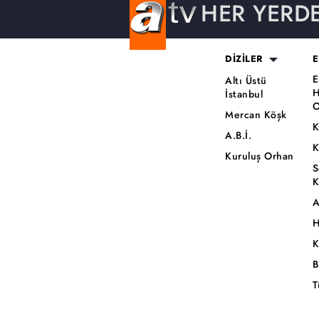
HER YERD
DİZİLER
E
E
Altı Üstü
H
İstanbul
O
Mercan Köşk
K
A.B.İ.
K
Kuruluş Orhan
S
K
A
H
K
B
T