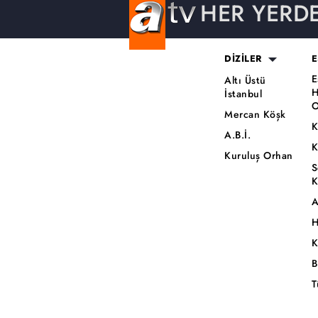
HER YERD
DİZİLER
E
E
Altı Üstü
H
İstanbul
O
Mercan Köşk
K
A.B.İ.
K
Kuruluş Orhan
S
K
A
H
K
B
T