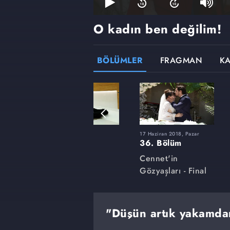
O kadın ben değilim!
BÖLÜMLER
FRAGMAN
K
r
4 Mart 2018, Pazar
17 Haziran 2018, Pazar
22. Bölüm
36. Bölüm
Cennet'in
Cennet'in
Gözyaşları
Gözyaşları - Final
"Düşün artık yakamda