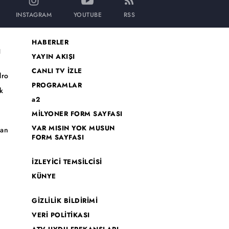
INSTAGRAM
YOUTUBE
RSS
HABERLER
I
YAYIN AKIŞI
CANLI TV İZLE
dro
PROGRAMLAR
k
a2
MİLYONER FORM SAYFASI
o
VAR MISIN YOK MUSUN
han
FORM SAYFASI
İZLEYİCİ TEMSİLCİSİ
KÜNYE
GİZLİLİK BİLDİRİMİ
VERİ POLİTİKASI