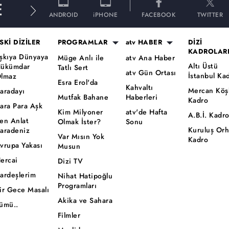
E
ANDROID
iPHONE
FACEBOOK
TWITTER
SKİ DİZİLER
PROGRAMLAR
atv HABER
DİZİ
KADROLAR
şkıya Dünyaya
Müge Anlı ile
atv Ana Haber
Altı Üstü
ükümdar
Tatlı Sert
atv Gün Ortası
İstanbul Ka
lmaz
Esra Erol'da
Kahvaltı
Mercan Köş
aradayı
Mutfak Bahane
Haberleri
Kadro
ara Para Aşk
Kim Milyoner
atv'de Hafta
A.B.İ. Kadr
en Anlat
Olmak İster?
Sonu
Kuruluş Or
aradeniz
Var Mısın Yok
Kadro
vrupa Yakası
Musun
ercai
Dizi TV
ardeşlerim
Nihat Hatipoğlu
Programları
ir Gece Masalı
Akika ve Sahara
ümü..
Filmler