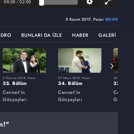
00:00
/
02:00
5 Kasım 2017, Pazar
00:00
ADRO
BUNLARI DA İZLE
HABER
GALERİ
3 Haziran 2018, Pazar
27 Mayıs 2018, Pazar
20 Mayıs 201
35. Bölüm
34. Bölüm
33. Böl
Cennet'in
Cennet'in
Cennet'i
Gözyaşları
Gözyaşları
Gözyaşla
n!"