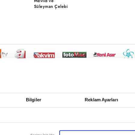
Mevlid ve
Süleyman Çelebi
Bilgiler
Reklam Ayarları
Seçime İzin Ver