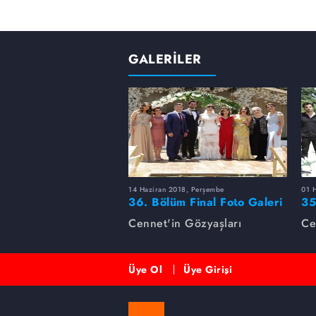
GALERİLER
14 Haziran 2018, Perşembe
01 
36. Bölüm Final Foto Galeri
35
Cennet'in Gözyaşları
Ce
Üye Ol
Üye Girişi