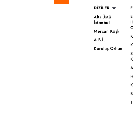
DİZİLER
E
E
Altı Üstü
H
İstanbul
O
Mercan Köşk
K
A.B.İ.
K
Kuruluş Orhan
S
K
A
H
K
B
T