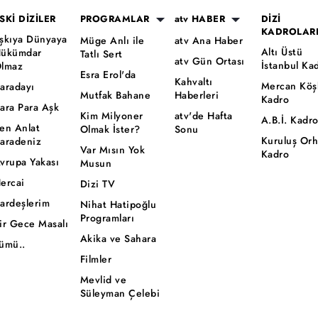
SKİ DİZİLER
PROGRAMLAR
atv HABER
DİZİ
KADROLAR
şkıya Dünyaya
Müge Anlı ile
atv Ana Haber
Altı Üstü
ükümdar
Tatlı Sert
atv Gün Ortası
İstanbul Ka
lmaz
Esra Erol'da
Kahvaltı
Mercan Köş
aradayı
Mutfak Bahane
Haberleri
Kadro
ara Para Aşk
Kim Milyoner
atv'de Hafta
A.B.İ. Kadr
en Anlat
Olmak İster?
Sonu
Kuruluş Or
aradeniz
Var Mısın Yok
Kadro
vrupa Yakası
Musun
ercai
Dizi TV
ardeşlerim
Nihat Hatipoğlu
Programları
ir Gece Masalı
Akika ve Sahara
ümü..
Filmler
Mevlid ve
Süleyman Çelebi