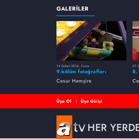
GALERİLER
14 Şubat 2014, Cuma
07 
9.bölüm fotoğrafları
8.
Cesur Hemşire
Ce
Üye Ol
Üye Girişi
HER YERD