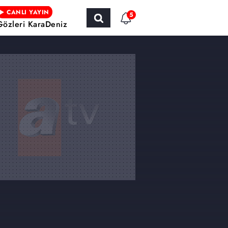
CANLI YAYIN
5
Gözleri KaraDeniz