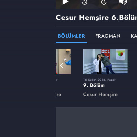
Cesur Hemşire
6.Bölü
BÖLÜMLER
FRAGMAN
K
r
1 Aralık 2013, Pazar
16 Şubat 2014, Pazar
1. Bölüm
9. Bölüm
re
Cesur Hemşire
Cesur Hemşire