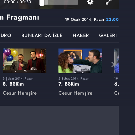
00:00
/
00:30
m Fragmanı
19 Ocak 2014, Pazar
22:00
ADRO
BUNLARI DA İZLE
HABER
GALERİ
9 Şubat 2014, Pazar
2 Şubat 2014, Pazar
19 Ocak 2014
8. Bölüm
7. Bölüm
6. Bölü
Cesur Hemşire
Cesur Hemşire
Cesur H