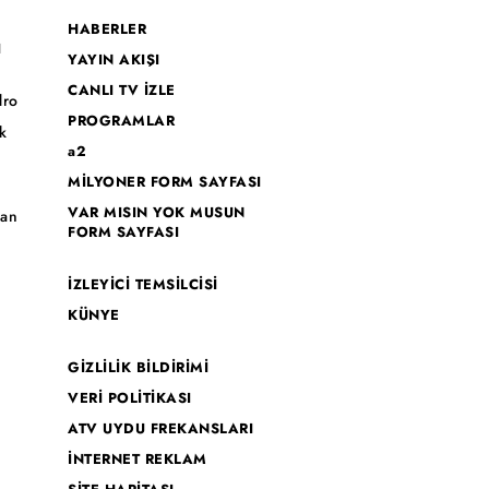
HABERLER
I
YAYIN AKIŞI
CANLI TV İZLE
dro
PROGRAMLAR
k
a2
MİLYONER FORM SAYFASI
o
VAR MISIN YOK MUSUN
han
FORM SAYFASI
İZLEYİCİ TEMSİLCİSİ
KÜNYE
GİZLİLİK BİLDİRİMİ
VERİ POLİTİKASI
ATV UYDU FREKANSLARI
İNTERNET REKLAM