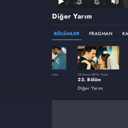
Diğer Yarım
BÖLÜMLER
FRAGMAN
K
Cuma
15 Ağustos 2014, Cuma
30 Kasım 2014, Pazar
9. Bölüm
23. Bölüm
Diğer Yarım
Diğer Yarım