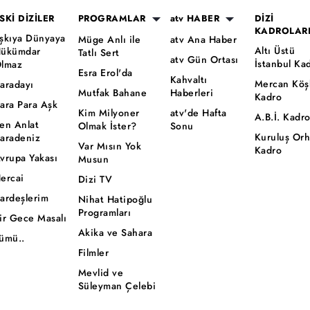
SKİ DİZİLER
PROGRAMLAR
atv HABER
DİZİ
KADROLAR
şkıya Dünyaya
Müge Anlı ile
atv Ana Haber
Altı Üstü
ükümdar
Tatlı Sert
atv Gün Ortası
İstanbul Ka
lmaz
Esra Erol'da
Kahvaltı
Mercan Köş
aradayı
Mutfak Bahane
Haberleri
Kadro
ara Para Aşk
Kim Milyoner
atv'de Hafta
A.B.İ. Kadr
en Anlat
Olmak İster?
Sonu
Kuruluş Or
aradeniz
Var Mısın Yok
Kadro
vrupa Yakası
Musun
ercai
Dizi TV
ardeşlerim
Nihat Hatipoğlu
Programları
ir Gece Masalı
Akika ve Sahara
ümü..
Filmler
Mevlid ve
Süleyman Çelebi