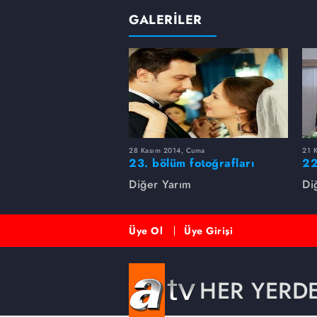
GALERİLER
28 Kasım 2014, Cuma
21 
23. bölüm fotoğrafları
22
Diğer Yarım
Di
Üye Ol
Üye Girişi
HER YERD