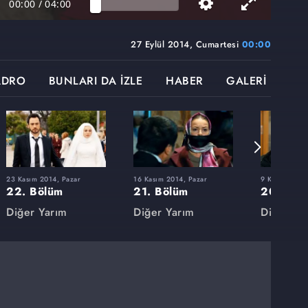
00:00
/
04:00
27 Eylül 2014, Cumartesi
00:00
ADRO
BUNLARI DA İZLE
HABER
GALERİ
23 Kasım 2014, Pazar
16 Kasım 2014, Pazar
9 Kasım 2014
22. Bölüm
21. Bölüm
20. Böl
Diğer Yarım
Diğer Yarım
Diğer Ya