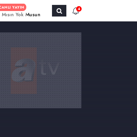
CANLI YAYIN
4
r Mısın Yok Musun