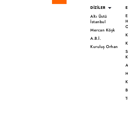
DİZİLER
E
E
Altı Üstü
H
İstanbul
O
Mercan Köşk
K
A.B.İ.
K
Kuruluş Orhan
S
K
A
H
K
B
T