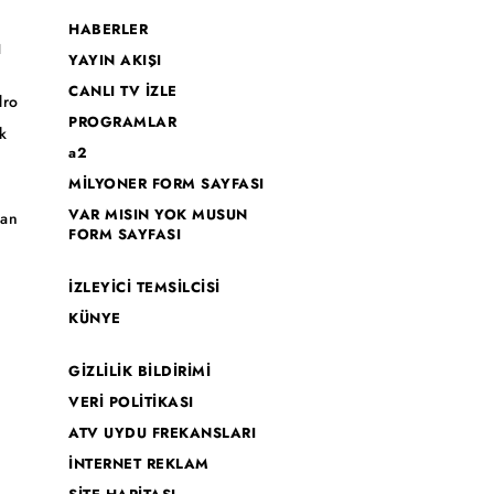
HABERLER
I
YAYIN AKIŞI
CANLI TV İZLE
dro
PROGRAMLAR
k
a2
MİLYONER FORM SAYFASI
o
VAR MISIN YOK MUSUN
han
FORM SAYFASI
İZLEYİCİ TEMSİLCİSİ
KÜNYE
GİZLİLİK BİLDİRİMİ
VERİ POLİTİKASI
ATV UYDU FREKANSLARI
İNTERNET REKLAM