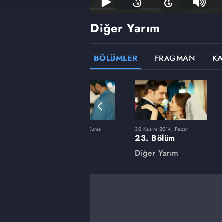
Diğer Yarım
BÖLÜMLER
FRAGMAN
K
Cuma
15 Ağustos 2014, Cuma
30 Kasım 2014, Pazar
9. Bölüm
23. Bölüm
Diğer Yarım
Diğer Yarım