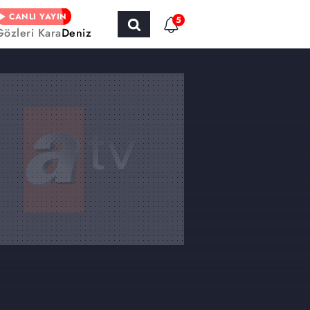
CANLI YAYIN
5
Gözleri KaraDeniz