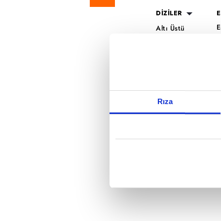
Reddet
DİZİLER
E
E
Altı Üstü
H
İstanbul
O
Mercan Köşk
K
A.B.İ.
K
Kuruluş Orhan
S
K
Rıza
A
H
K
B
T