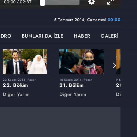
00:00
/
02:37
5 Temmuz 2014, Cumartesi
00:00
ADRO
BUNLARI DA İZLE
HABER
GALERİ
23 Kasım 2014, Pazar
16 Kasım 2014, Pazar
9 Kasım 2014
22. Bölüm
21. Bölüm
20. Böl
Diğer Yarım
Diğer Yarım
Diğer Ya