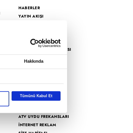
HABERLER
I
YAYIN AKIŞI
CANLI TV İZLE
dro
PROGRAMLAR
k
a2
MİLYONER FORM SAYFASI
o
VAR MISIN YOK MUSUN
han
Hakkında
FORM SAYFASI
İZLEYİCİ TEMSİLCİSİ
KÜNYE
Tümünü Kabul Et
GİZLİLİK BİLDİRİMİ
VERİ POLİTİKASI
ATV UYDU FREKANSLARI
İNTERNET REKLAM