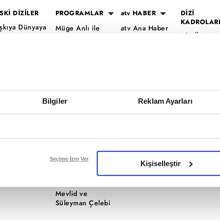
SKİ DİZİLER
PROGRAMLAR
atv HABER
DİZİ
KADROLAR
şkıya Dünyaya
Müge Anlı ile
atv Ana Haber
Altı Üstü
ükümdar
Tatlı Sert
atv Gün Ortası
İstanbul Ka
lmaz
Esra Erol'da
Kahvaltı
Mercan Köş
aradayı
Mutfak Bahane
Haberleri
Kadro
ara Para Aşk
Kim Milyoner
atv'de Hafta
A.B.İ. Kadr
en Anlat
Olmak İster?
Sonu
Kuruluş Or
aradeniz
Bilgiler
Reklam Ayarları
Var Mısın Yok
Kadro
vrupa Yakası
Musun
ercai
Dizi TV
ardeşlerim
Nihat Hatipoğlu
Programları
ir Gece Masalı
Seçime İzin Ver
Kişiselleştir
Akika ve Sahara
ümü..
Filmler
Mevlid ve
Süleyman Çelebi