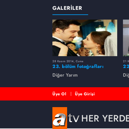
GALERİLER
28 Kasım 2014, Cuma
21 
23. bölüm fotoğrafları
22
Diğer Yarım
Di
Üye Ol
Üye Girişi
HER YERD