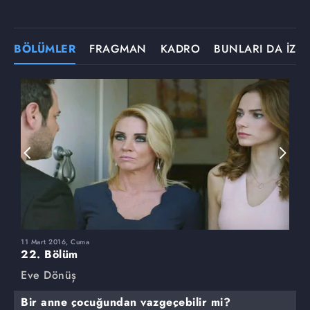
BÖLÜMLER
FRAGMAN
KADRO
BUNLARI DA İZLE
11 Mart 2016, Cuma
4
22. Bölüm
2
Eve Dönüş
E
Bir anne çocuğundan vazgeçebilir mi?