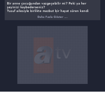
Bir anne çocuğundan vazgeçebilir mi? Peki ya her
şeyinizi kaybederseniz?
Yusuf ailesiyle birlikte mazbut bir hayat süren kendi
halinde bir balıkçıdır. Pınar ise İstanbul cemiyetinin
Daha Fazla Göster ...
zengin ve saygın ailelerinden birinin kızıdır. İkisi de
mutlu mesut yaşarlarken, korkunç bir olay yolları asla
kesişmeyecek Pınar ve Yusuf'u bir araya getirir. İkisinin
de tek bir amacı vardır. Hayatlarını altüst eden
insanlardan intikam almak!