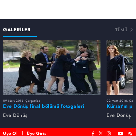
GALERİLER
TÜMÜ
09 Mart 2016, Çarşamba
02 Mart 2016, Çar
Eve Dönüş final bölümü fotogaleri
Kürşat'ın pi
galeri
Eve Dönüş
Eve Dönüş
Üye Ol
Üye Girişi