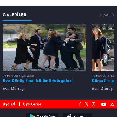
GALERİLER
TÜMÜ
09 Mart 2016, Çarşamba
02 Mart 2016, Çar
Eve Dönüş final bölümü fotogaleri
Kürşat'ın pi
galeri
Eve Dönüş
Eve Dönüş
Üye Ol
Üye Girişi