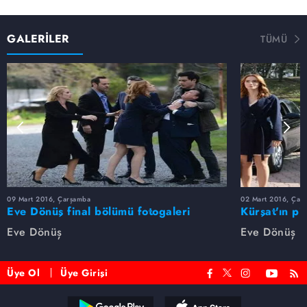
GALERİLER
TÜMÜ
09 Mart 2016, Çarşamba
02 Mart 2016, Çar
Eve Dönüş final bölümü fotogaleri
Kürşat'ın pi
galeri
Eve Dönüş
Eve Dönüş
Üye Ol
Üye Girişi