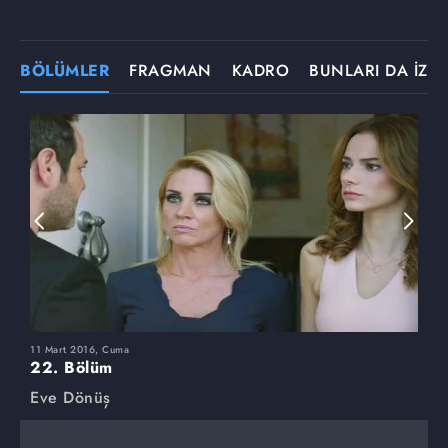
BÖLÜMLER
FRAGMAN
KADRO
BUNLARI DA İZLE
11 Mart 2016, Cuma
4
22. Bölüm
2
Eve Dönüş
E