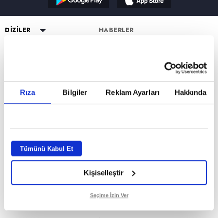
Reddet
DİZİLER
HABERLER
YAYIN AKIŞI
Altı Üstü İstanbul
ESKİ DİZİLER
CANLI TV İZLE
Mercan Köşk
Eşkıya Dünyaya Hükümdar
PROGRAMLAR
Olmaz
PROGRAMLAR
A.B.İ.
Müge Anlı ile Tatlı Sert
atv HABER
Karadayı
a2
Kuruluş Orhan
Esra Erol'da
atv Ana Haber
DİZİ KADROLARI
Rıza
Bilgiler
Reklam Ayarları
Hakkında
Kara Para Aşk
MİLYONER FORM SAYFASI
Mutfak Bahane
atv Gün Ortası
Altı Üstü İstanbul Kadro
Sen Anlat Karadeniz
VAR MISIN YOK MUSUN FORM
Kim Milyoner Olmak İster?
Kahvaltı Haberleri
Mercan Köşk Kadro
SAYFASI
Avrupa Yakası
Var Mısın Yok Musun
atv'de Hafta Sonu
A.B.İ. Kadro
Hercai
Dizi TV
Kuruluş Orhan Kadro
İZLEYİCİ TEMSİLCİSİ
Kardeşlerim
Tümünü Kabul Et
Nihat Hatipoğlu
KÜNYE
Bir Gece Masalı
Programları
Kişiselleştir
Tümü..
Akika ve Sahara
GİZLİLİK BİLDİRİMİ
Filmler
VERİ POLİTİKASI
Seçime İzin Ver
Mevlid ve Süleyman Çelebi
ATV UYDU FREKANSLARI