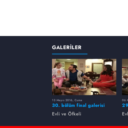
GALERİLER
13 Mayıs 2016, Cuma
06 
30. bölüm final galerisi
29
Evli ve Öfkeli
Ev