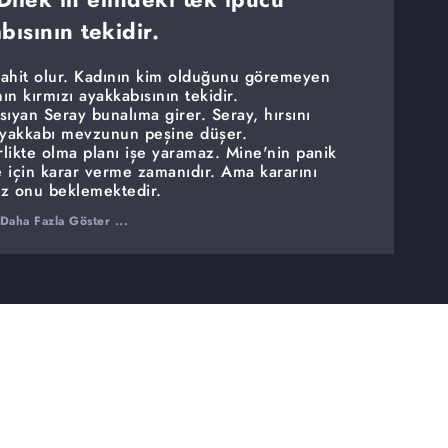
bısının tekidir.
 şahit olur. Kadının kim olduğunu göremeyen
ın kırmızı ayakkabısının tekidir.
sıyan Seray bunalıma girer. Seray, hırsını
 ayakkabı mevzunun peşine düşer.
rlikte olma planı işe yaramaz. Mine'nin panik
e için karar verme zamanıdır. Ama kararını
iz onu beklemektedir.
Cihan, ayağını kırmıştır. Esra, kendisini suçlu
Daha Fazla Göster ...
e başlar. Murat ise Cihan'ın numara yaptığını
için ilginç bir yöntem seçer.