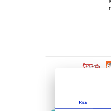
B
T
Reddet
Rıza