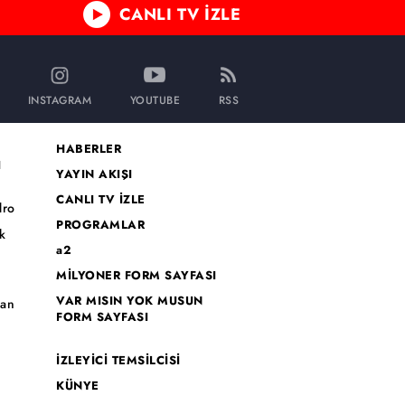
CANLI TV İZLE
INSTAGRAM
YOUTUBE
RSS
HABERLER
I
YAYIN AKIŞI
CANLI TV İZLE
dro
PROGRAMLAR
k
a2
MİLYONER FORM SAYFASI
o
VAR MISIN YOK MUSUN
han
FORM SAYFASI
İZLEYİCİ TEMSİLCİSİ
KÜNYE