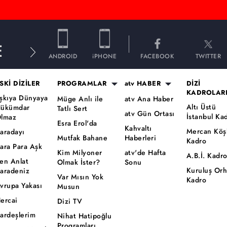
E
ANDROID
iPHONE
FACEBOOK
TWITTER
SKİ DİZİLER
PROGRAMLAR
atv HABER
DİZİ
KADROLAR
şkıya Dünyaya
Müge Anlı ile
atv Ana Haber
Altı Üstü
ükümdar
Tatlı Sert
atv Gün Ortası
İstanbul Ka
lmaz
Esra Erol'da
Kahvaltı
Mercan Köş
aradayı
Mutfak Bahane
Haberleri
Kadro
ara Para Aşk
Kim Milyoner
atv'de Hafta
A.B.İ. Kadr
en Anlat
Olmak İster?
Sonu
Kuruluş Or
aradeniz
Var Mısın Yok
Kadro
vrupa Yakası
Musun
ercai
Dizi TV
ardeşlerim
Nihat Hatipoğlu
Programları