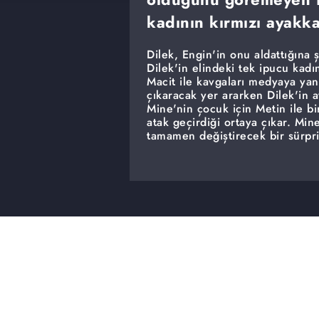
kadının kırmızı ayakka
Dilek, Engin'in onu aldattığına
Dilek'in elindeki tek ipucu kadın
Macit ile kavgaları medyaya yan
çıkaracak yer ararken Dilek'in
Mine'nin çocuk için Metin ile bi
atak geçirdiği ortaya çıkar. Min
tamamen değiştirecek bir sürpr
Esra yüzünden pencereden düşen 
hisseder ve Cihan'la ilgilenmey
düşünmektedir. Bunu ispatlamak 