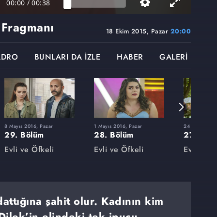
00:00
/
00:38
 Fragmanı
18 Ekim 2015, Pazar
20:00
ADRO
BUNLARI DA İZLE
HABER
GALERİ
8 Mayıs 2016, Pazar
1 Mayıs 2016, Pazar
24 Nisan 201
29. Bölüm
28. Bölüm
27. Böl
Evli ve Öfkeli
Evli ve Öfkeli
Evli ve Ö
dattığına şahit olur. Kadının kim
lek’in elindeki tek ipucu