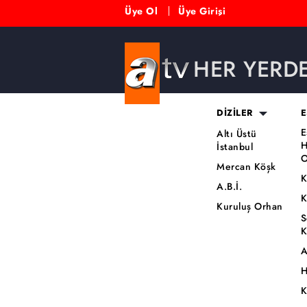
Üye Ol
Üye Girişi
HER YERD
DİZİLER
E
E
Altı Üstü
H
İstanbul
O
Mercan Köşk
K
A.B.İ.
K
Kuruluş Orhan
S
K
A
H
K