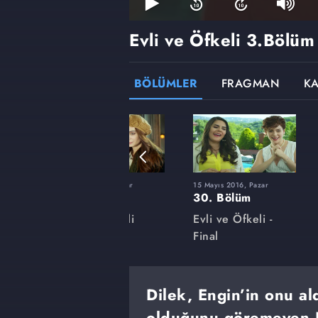
Evli ve Öfkeli
3.Bölüm
BÖLÜMLER
FRAGMAN
K
ar
7 Şubat 2016, Pazar
15 Mayıs 2016, Pazar
16. Bölüm
30. Bölüm
i
Evli ve Öfkeli
Evli ve Öfkeli -
Final
Dilek, Engin’in onu al
olduğunu göremeyen Di