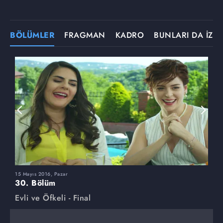
BÖLÜMLER
FRAGMAN
KADRO
BUNLARI DA İZLE
15 Mayıs 2016, Pazar
8
30. Bölüm
2
Evli ve Öfkeli - Final
E