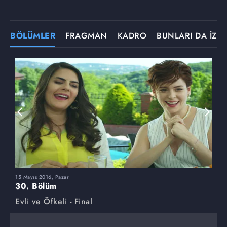
BÖLÜMLER
FRAGMAN
KADRO
BUNLARI DA İZLE
15 Mayıs 2016, Pazar
8
30. Bölüm
2
Evli ve Öfkeli - Final
E