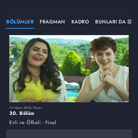
BÖLÜMLER
FRAGMAN
KADRO
BUNLARI DA İZLE
15 Mayıs 2016, Pazar
8
30. Bölüm
2
Evli ve Öfkeli - Final
E