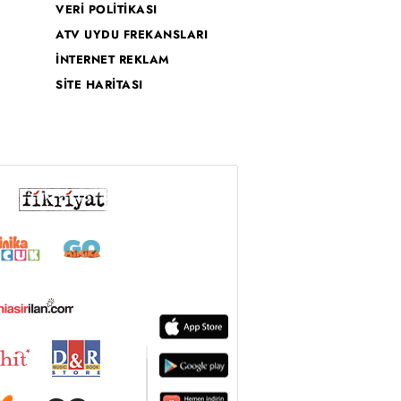
VERİ POLİTİKASI
ATV UYDU FREKANSLARI
kin detaylı bilgi için Ayarlar
İNTERNET REKLAM
SİTE HARİTASI
ak ve sitemizde ilgili