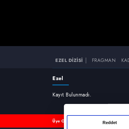
EZEL DİZİSİ
FRAGMAN
KA
Ezel
Kayıt Bulunmadı.
Üye Ol
Üye Girişi
Reddet