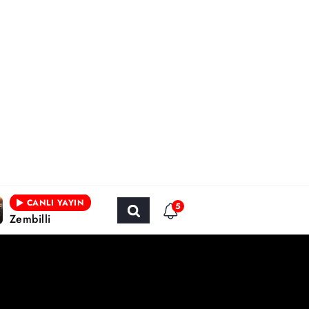
CANLI YAYIN
5
Zembilli