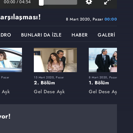
00:00
/
04:54
karşılaşması!
8 Mart 2020, Pazar
00:00
ADRO
BUNLARI DA İZLE
HABER
GALERİ
 Pazar
15 Mart 2020, Pazar
8 Mart 2020, Pazar
2. Bölüm
1. Bölüm
 Aşk
Gel Dese Aşk
Gel Dese Aşk
yor!