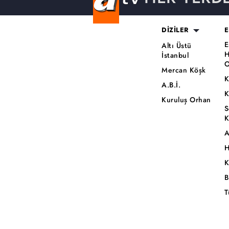
DİZİLER
E
E
Altı Üstü
H
İstanbul
O
Mercan Köşk
K
A.B.İ.
K
Kuruluş Orhan
S
K
A
H
K
B
T