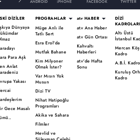
ANDROID
iPHONE
FACEBOOK
TWITTER
SKİ DİZİLER
PROGRAMLAR
atv HABER
DİZİ
KADROLAR
şkıya Dünyaya
Müge Anlı ile
atv Ana Haber
Altı Üstü
ükümdar
Tatlı Sert
atv Gün Ortası
İstanbul Ka
lmaz
Esra Erol'da
Kahvaltı
Mercan Köş
aradayı
Mutfak Bahane
Haberleri
Kadro
ara Para Aşk
Kim Milyoner
atv'de Hafta
A.B.İ. Kadr
en Anlat
Olmak İster?
Sonu
Kuruluş Or
aradeniz
Var Mısın Yok
Kadro
vrupa Yakası
Musun
ercai
Dizi TV
ardeşlerim
Nihat Hatipoğlu
Programları
ir Gece Masalı
Akika ve Sahara
ümü..
Filmler
Mevlid ve
Süleyman Çelebi