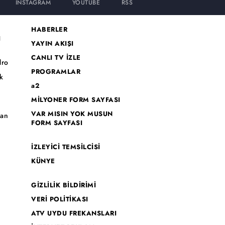
INSTAGRAM
YOUTUBE
RSS
HABERLER
I
YAYIN AKIŞI
CANLI TV İZLE
dro
PROGRAMLAR
k
a2
MİLYONER FORM SAYFASI
o
VAR MISIN YOK MUSUN
han
FORM SAYFASI
İZLEYİCİ TEMSİLCİSİ
KÜNYE
GİZLİLİK BİLDİRİMİ
VERİ POLİTİKASI
ATV UYDU FREKANSLARI