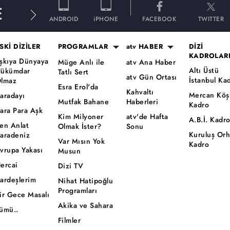
E
ANDROID
iPHONE
FACEBOOK
TWITTER
SKİ DİZİLER
PROGRAMLAR
atv HABER
DİZİ
KADROLAR
şkıya Dünyaya
Müge Anlı ile
atv Ana Haber
Altı Üstü
ükümdar
Tatlı Sert
atv Gün Ortası
İstanbul Ka
lmaz
Esra Erol'da
Kahvaltı
Mercan Köş
aradayı
Mutfak Bahane
Haberleri
Kadro
ara Para Aşk
Kim Milyoner
atv'de Hafta
A.B.İ. Kadr
en Anlat
Olmak İster?
Sonu
Kuruluş Or
aradeniz
Var Mısın Yok
Kadro
vrupa Yakası
Musun
ercai
Dizi TV
ardeşlerim
Nihat Hatipoğlu
Programları
ir Gece Masalı
Akika ve Sahara
ümü..
Filmler