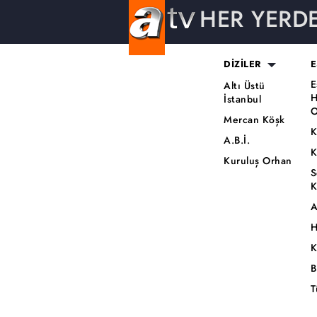
HER YERD
DİZİLER
E
E
Altı Üstü
H
İstanbul
O
Mercan Köşk
K
A.B.İ.
K
Kuruluş Orhan
S
K
A
H
K
B
T