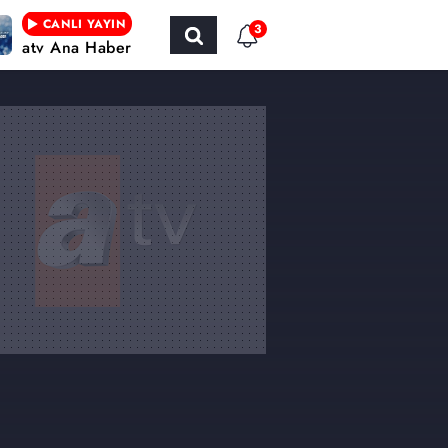
CANLI YAYIN
3
atv Ana Haber