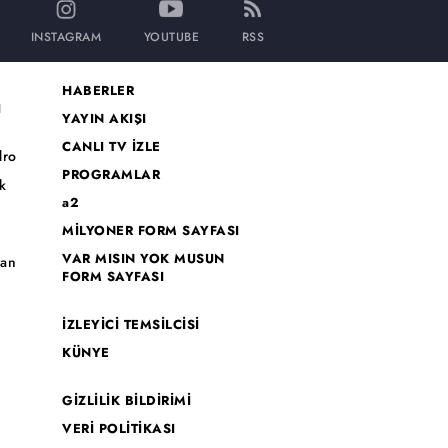
INSTAGRAM
YOUTUBE
RSS
HABERLER
I
YAYIN AKIŞI
CANLI TV İZLE
dro
PROGRAMLAR
k
a2
MİLYONER FORM SAYFASI
o
VAR MISIN YOK MUSUN
han
FORM SAYFASI
İZLEYİCİ TEMSİLCİSİ
KÜNYE
GİZLİLİK BİLDİRİMİ
VERİ POLİTİKASI