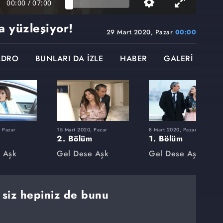
00:00
/
07:00
a yüzleşiyor!
29 Mart 2020, Pazar
00:00
ADRO
BUNLARI DA İZLE
HABER
GALERİ
 Pazar
15 Mart 2020, Pazar
8 Mart 2020, Pazar
2. Bölüm
1. Bölüm
 Aşk
Gel Dese Aşk
Gel Dese Aşk
 siz hepiniz de bunu