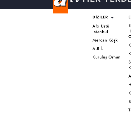
DİZİLER
E
E
Altı Üstü
H
İstanbul
O
Mercan Köşk
K
A.B.İ.
K
Kuruluş Orhan
S
K
A
H
K
B
T