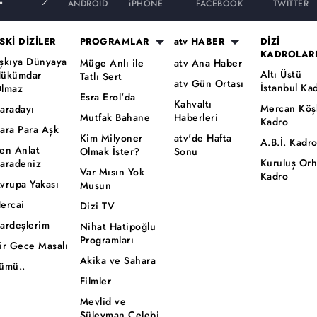
ANDROID
iPHONE
FACEBOOK
TWITTER
SKİ DİZİLER
PROGRAMLAR
atv HABER
DİZİ
KADROLAR
şkıya Dünyaya
Müge Anlı ile
atv Ana Haber
Altı Üstü
ükümdar
Tatlı Sert
atv Gün Ortası
İstanbul Ka
lmaz
Esra Erol'da
Kahvaltı
Mercan Köş
aradayı
Mutfak Bahane
Haberleri
Kadro
ara Para Aşk
Kim Milyoner
atv'de Hafta
A.B.İ. Kadr
en Anlat
Olmak İster?
Sonu
Kuruluş Or
aradeniz
Var Mısın Yok
Kadro
vrupa Yakası
Musun
ercai
Dizi TV
ardeşlerim
Nihat Hatipoğlu
Programları
ir Gece Masalı
Akika ve Sahara
ümü..
Filmler
Mevlid ve
Süleyman Çelebi