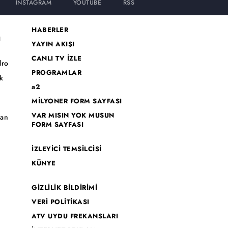
INSTAGRAM
YOUTUBE
RSS
HABERLER
I
YAYIN AKIŞI
CANLI TV İZLE
dro
PROGRAMLAR
k
a2
MİLYONER FORM SAYFASI
o
VAR MISIN YOK MUSUN
han
FORM SAYFASI
İZLEYİCİ TEMSİLCİSİ
KÜNYE
GİZLİLİK BİLDİRİMİ
VERİ POLİTİKASI
ATV UYDU FREKANSLARI