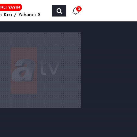
NLI YAYIN
3
ın Kızı / Yabancı Sinema