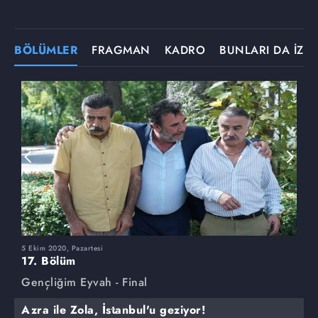
BÖLÜMLER
FRAGMAN
KADRO
BUNLARI DA İZLE
5 Ekim 2020, Pazartesi
28
17. Bölüm
1
Gençliğim Eyvah - Final
G
Azra ile Zola, İstanbul'u geziyor!