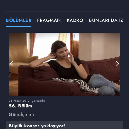
BÖLÜMLER
FRAGMAN
KADRO
BUNLARI DA İZLE
28 Nisan 2010, Çarşamba
2
56. Bölüm
5
Gönülçelen
G
Büyük konser yaklaşıyor!