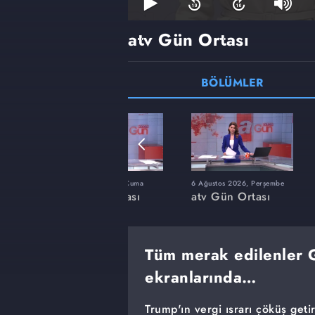
atv Gün Ortası
BÖLÜMLER
zartesi
17 Temmuz 2026, Cuma
6 Ağustos 2026, Perşembe
sı
atv Gün Ortası
atv Gün Ortası
Tüm merak edilenler G
ekranlarında…
Trump'ın vergi ısrarı çöküş getir