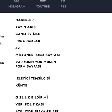
INSTAGRAM
YOUTUBE
RSS
HABERLER
I
YAYIN AKIŞI
CANLI TV İZLE
dro
PROGRAMLAR
k
a2
MİLYONER FORM SAYFASI
o
VAR MISIN YOK MUSUN
han
FORM SAYFASI
İZLEYİCİ TEMSİLCİSİ
KÜNYE
GİZLİLİK BİLDİRİMİ
VERİ POLİTİKASI
ATV UYDU FREKANSLARI