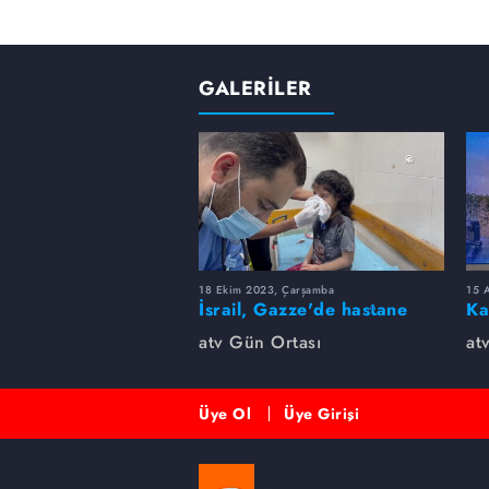
GALERİLER
18 Ekim 2023, Çarşamba
15 A
İsrail, Gazze'de hastane
Ka
bombaladı! Yüzlerce ölü
fe
atv Gün Ortası
at
var...
Üye Ol
Üye Girişi