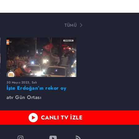
TÜMÜ
30 Mayıs 2023, Salı
İşte Erdoğan’ın rekor oy
aldığı kentler
atv Gün Ortası
CANLI TV İZLE