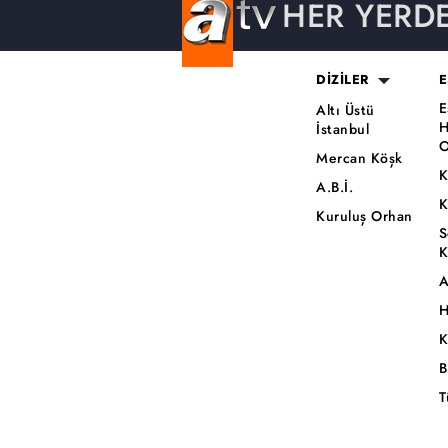
HER YERD
DİZİLER
E
E
Altı Üstü
H
İstanbul
O
Mercan Köşk
K
A.B.İ.
K
Kuruluş Orhan
S
K
A
H
K
B
T