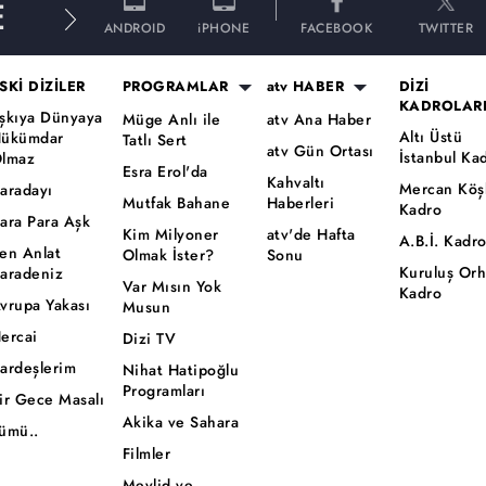
E
ANDROID
iPHONE
FACEBOOK
TWITTER
SKİ DİZİLER
PROGRAMLAR
atv HABER
DİZİ
KADROLAR
şkıya Dünyaya
Müge Anlı ile
atv Ana Haber
Altı Üstü
ükümdar
Tatlı Sert
atv Gün Ortası
İstanbul Ka
lmaz
Esra Erol'da
Kahvaltı
Mercan Köş
aradayı
Mutfak Bahane
Haberleri
Kadro
ara Para Aşk
Kim Milyoner
atv'de Hafta
A.B.İ. Kadr
en Anlat
Olmak İster?
Sonu
Kuruluş Or
aradeniz
Var Mısın Yok
Kadro
vrupa Yakası
Musun
ercai
Dizi TV
ardeşlerim
Nihat Hatipoğlu
Programları
ir Gece Masalı
Akika ve Sahara
ümü..
Filmler
Mevlid ve