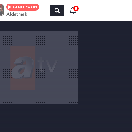
CANLI YAYIN
5
Aldatmak