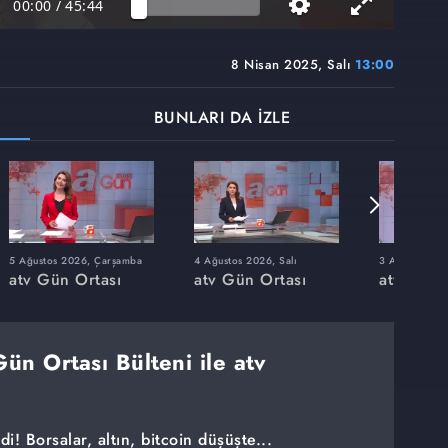
00:00
/
45:44
8 Nisan 2025, Salı
13:00
BUNLARI DA İZLE
5 Ağustos 2026, Çarşamba
4 Ağustos 2026, Salı
3 Ağustos 202
atv Gün Ortası
atv Gün Ortası
atv Gün 
ün Ortası Bülteni ile atv
di! Borsalar, altın, bitcoin düşüşte...