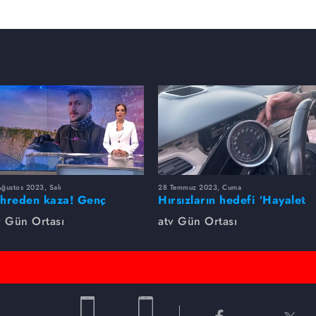
ğustos 2023, Salı
28 Temmuz 2023, Cuma
hreden kaza! Genç
Hırsızların hedefi ‘Hayalet
nomen hayatını kaybetti...
Ekran’
v Gün Ortası
atv Gün Ortası