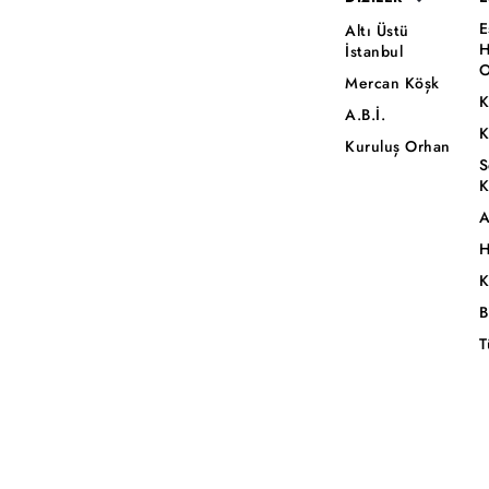
E
Altı Üstü
H
İstanbul
O
Mercan Köşk
K
A.B.İ.
K
Kuruluş Orhan
S
K
A
H
K
B
T