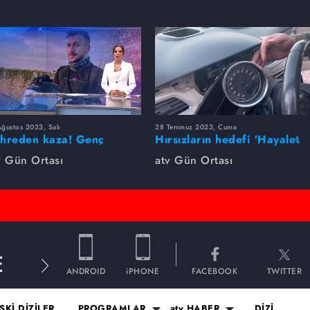
ğustos 2023, Salı
28 Temmuz 2023, Cuma
hreden kaza! Genç
Hırsızların hedefi ‘Hayalet
nomen hayatını kaybetti...
Ekran’
v Gün Ortası
atv Gün Ortası
E
ANDROID
iPHONE
FACEBOOK
TWITTER
SKİ DİZİLER
PROGRAMLAR
atv HABER
DİZİ