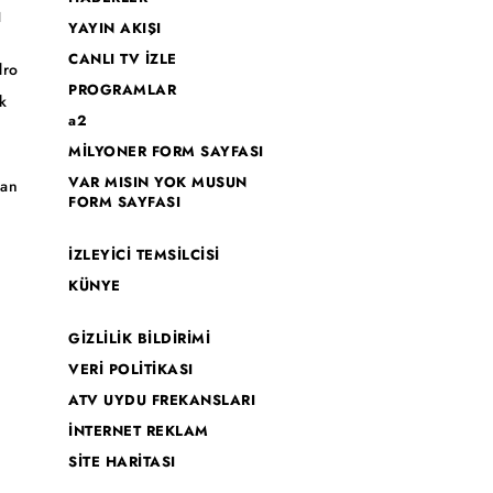
I
YAYIN AKIŞI
CANLI TV İZLE
dro
PROGRAMLAR
k
a2
MİLYONER FORM SAYFASI
o
VAR MISIN YOK MUSUN
han
FORM SAYFASI
İZLEYİCİ TEMSİLCİSİ
KÜNYE
GİZLİLİK BİLDİRİMİ
VERİ POLİTİKASI
ATV UYDU FREKANSLARI
İNTERNET REKLAM
SİTE HARİTASI