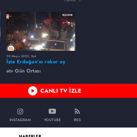
30 Mayıs 2023, Salı
İşte Erdoğan’ın rekor oy
aldığı kentler
atv Gün Ortası
CANLI TV İZLE
INSTAGRAM
YOUTUBE
RSS
HABERLER