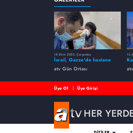
18 Ekim 2023, Çarşamba
15 A
İsrail, Gazze'de hastane
Ka
bombaladı! Yüzlerce ölü
fe
atv Gün Ortası
at
var...
Üye Ol
Üye Girişi
HER YERD
DİZİLER
E