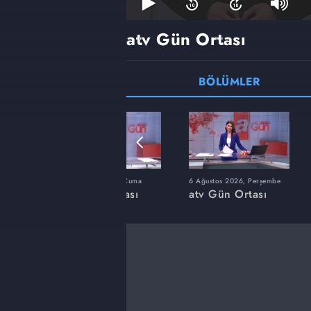
atv Gün Ortası
BÖLÜMLER
zartesi
17 Temmuz 2026, Cuma
6 Ağustos 2026, Perşembe
sı
atv Gün Ortası
atv Gün Ortası