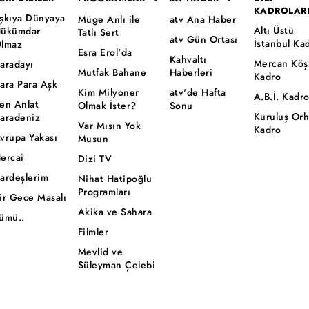
KADROLAR
şkıya Dünyaya
Müge Anlı ile
atv Ana Haber
Altı Üstü
ükümdar
Tatlı Sert
atv Gün Ortası
İstanbul Ka
lmaz
Esra Erol'da
Kahvaltı
Mercan Köş
aradayı
Mutfak Bahane
Haberleri
Kadro
ara Para Aşk
Kim Milyoner
atv'de Hafta
A.B.İ. Kadr
en Anlat
Olmak İster?
Sonu
Kuruluş Or
aradeniz
Var Mısın Yok
Kadro
vrupa Yakası
Musun
ercai
Dizi TV
ardeşlerim
Nihat Hatipoğlu
Programları
ir Gece Masalı
Akika ve Sahara
ümü..
Filmler
Mevlid ve
Süleyman Çelebi