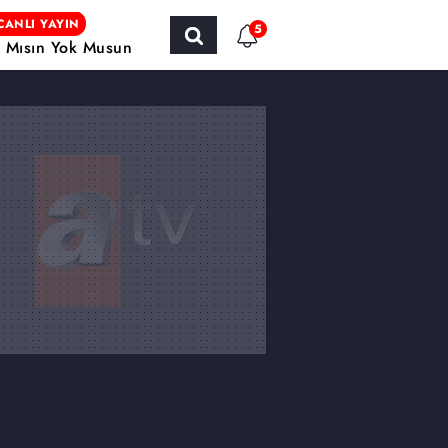
CANLI YAYIN
5
r Mısın Yok Musun