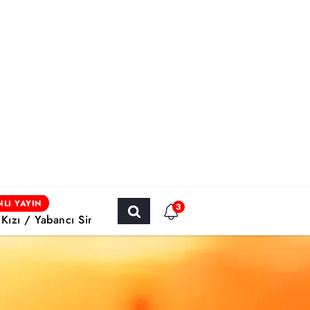
LI YAYIN
3
 Kızı / Yabancı Sinema