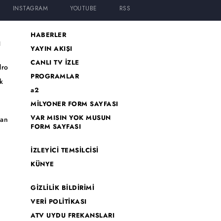
INSTAGRAM
YOUTUBE
RSS
HABERLER
I
YAYIN AKIŞI
CANLI TV İZLE
dro
PROGRAMLAR
k
a2
MİLYONER FORM SAYFASI
o
VAR MISIN YOK MUSUN
han
FORM SAYFASI
İZLEYİCİ TEMSİLCİSİ
KÜNYE
GİZLİLİK BİLDİRİMİ
VERİ POLİTİKASI
ATV UYDU FREKANSLARI