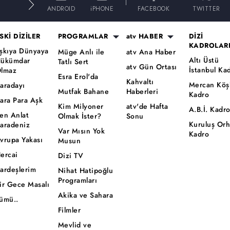
E
ANDROID
iPHONE
FACEBOOK
TWITTER
SKİ DİZİLER
PROGRAMLAR
atv HABER
DİZİ
KADROLAR
şkıya Dünyaya
Müge Anlı ile
atv Ana Haber
Altı Üstü
ükümdar
Tatlı Sert
atv Gün Ortası
İstanbul Ka
lmaz
Esra Erol'da
Kahvaltı
Mercan Köş
aradayı
Mutfak Bahane
Haberleri
Kadro
ara Para Aşk
Kim Milyoner
atv'de Hafta
A.B.İ. Kadr
en Anlat
Olmak İster?
Sonu
Kuruluş Or
aradeniz
Var Mısın Yok
Kadro
vrupa Yakası
Musun
ercai
Dizi TV
ardeşlerim
Nihat Hatipoğlu
Programları
ir Gece Masalı
Akika ve Sahara
ümü..
Filmler
Mevlid ve