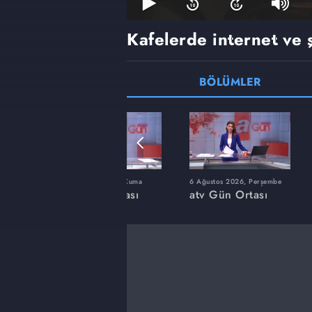
Kafelerde internet ve ş
BÖLÜMLER
zartesi
17 Temmuz 2026, Cuma
6 Ağustos 2026, Perşembe
sı
atv Gün Ortası
atv Gün Ortası