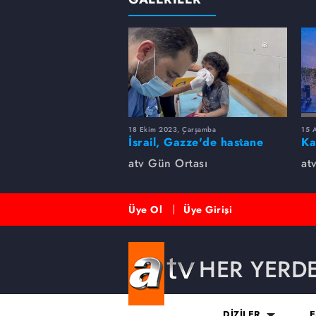
18 Ekim 2023, Çarşamba
15 A
İsrail, Gazze'de hastane
Ka
bombaladı! Yüzlerce ölü
fe
atv Gün Ortası
at
var...
Üye Ol
Üye Girişi
HER YERD
DİZİLER
E