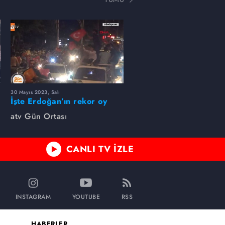
30 Mayıs 2023, Salı
İşte Erdoğan’ın rekor oy
aldığı kentler
atv Gün Ortası
CANLI TV İZLE
INSTAGRAM
YOUTUBE
RSS
HABERLER