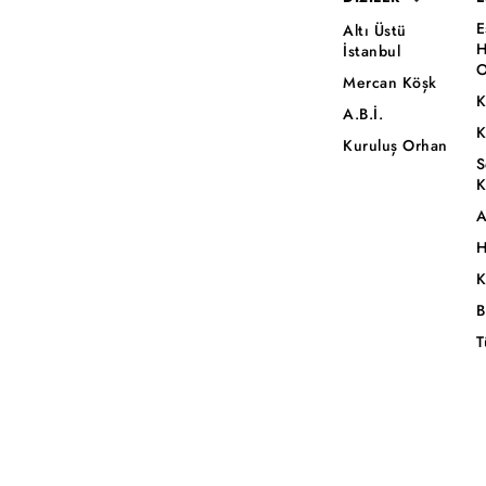
E
Altı Üstü
H
İstanbul
O
Mercan Köşk
K
A.B.İ.
K
Kuruluş Orhan
S
K
A
H
K
B
T