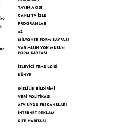
I
YAYIN AKIŞI
CANLI TV İZLE
dro
PROGRAMLAR
k
a2
MİLYONER FORM SAYFASI
o
VAR MISIN YOK MUSUN
han
FORM SAYFASI
İZLEYİCİ TEMSİLCİSİ
KÜNYE
GİZLİLİK BİLDİRİMİ
VERİ POLİTİKASI
ATV UYDU FREKANSLARI
İNTERNET REKLAM
SİTE HARİTASI