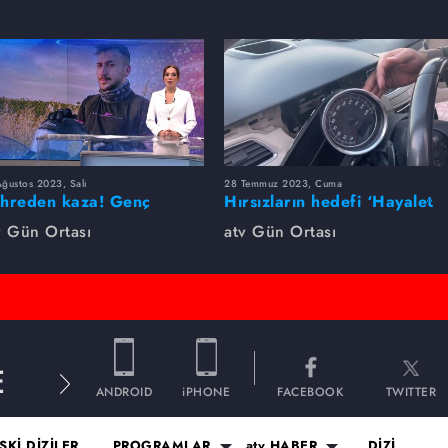
ğustos 2023, Salı
28 Temmuz 2023, Cuma
hreden kaza! Genç
Hırsızların hedefi ‘Hayalet
nomen hayatını kaybetti...
Ekran’
v Gün Ortası
atv Gün Ortası
E
ANDROID
iPHONE
FACEBOOK
TWITTER
SKİ DİZİLER
PROGRAMLAR
atv HABER
DİZİ