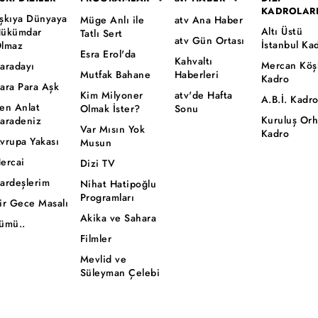
KADROLAR
şkıya Dünyaya
Müge Anlı ile
atv Ana Haber
Altı Üstü
ükümdar
Tatlı Sert
atv Gün Ortası
İstanbul Ka
lmaz
Esra Erol'da
Kahvaltı
Mercan Köş
aradayı
Mutfak Bahane
Haberleri
Kadro
ara Para Aşk
Kim Milyoner
atv'de Hafta
A.B.İ. Kadr
en Anlat
Olmak İster?
Sonu
Kuruluş Or
aradeniz
Var Mısın Yok
Kadro
vrupa Yakası
Musun
ercai
Dizi TV
ardeşlerim
Nihat Hatipoğlu
Programları
ir Gece Masalı
Akika ve Sahara
ümü..
Filmler
Mevlid ve
Süleyman Çelebi