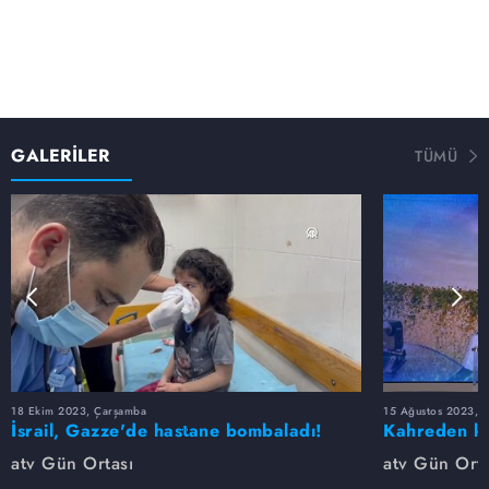
GALERİLER
TÜMÜ
18 Ekim 2023, Çarşamba
15 Ağustos 2023, S
İsrail, Gazze'de hastane bombaladı!
Kahreden ka
Yüzlerce ölü var...
kaybetti...
atv Gün Ortası
atv Gün Orta