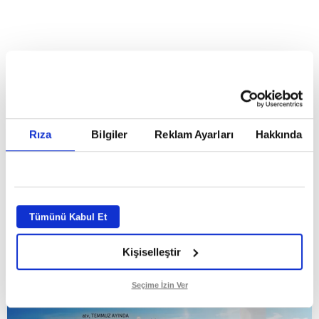
Reddet
HABERLER
Temmuz ayının lideri atv
Temmuz ayının lideri atv
Rıza
Bilgiler
Reklam Ayarları
Hakkında
GİRİŞ TARİHİ:
01.08.2026 10:40
GÜNCELLEME TARİHİ:
02.08.2026 09:59
ABONE OL
Tümünü Kabul Et
Kişiselleştir
Seçime İzin Ver