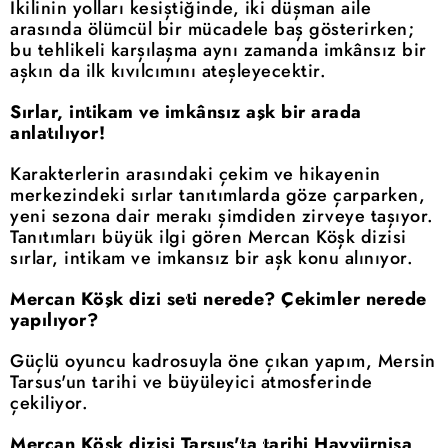
İkilinin yolları kesiştiğinde, iki düşman aile
arasında ölümcül bir mücadele baş gösterirken;
bu tehlikeli karşılaşma aynı zamanda imkânsız bir
aşkın da ilk kıvılcımını ateşleyecektir.
Sırlar, intikam ve imkânsız aşk bir arada
anlatılıyor!
Karakterlerin arasındaki çekim ve hikayenin
merkezindeki sırlar tanıtımlarda göze çarparken,
yeni sezona dair merakı şimdiden zirveye taşıyor.
Tanıtımları büyük ilgi gören Mercan Köşk dizisi
sırlar, intikam ve imkansız bir aşk konu alınıyor.
Mercan Köşk dizi seti nerede? Çekimler nerede
yapılıyor?
Güçlü oyuncu kadrosuyla öne çıkan yapım, Mersin
Tarsus'un tarihi ve büyüleyici atmosferinde
çekiliyor.
Mercan Köşk dizisi Tarsus'ta tarihi Hayyürnisa