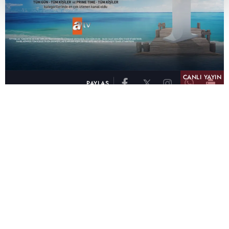
CANLI YAYIN
PAYLAŞ
atv, Türkiye'nin en çok izlenen televizyon kanalı
olma unvanını son 10 yıldır elinde tutmaya
devam ediyor. Fifty5 Blue Temmuz 2026
verilerine göre atv, Tüm Gün – Tüm Kişiler ve
Prime Time – Tüm Kişiler kategorilerinde ayı
birinci sırada tamamlayarak zirvedeki yerini
korudu.
32 yıldır televizyon dünyasına kazandırdığı
unutulmaz yapımlar, reyting rekorları kıran
dizileri, ilgiyle takip edilen programları ve
yayıncılıkta öncü projeleriyle Türk televizyon