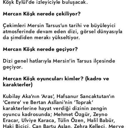
Köşk Eylül'de izleyiciyle buluşacak.
Mercan Köşk nerede çekiliyor?
Çekimleri Mersin Tarsus'un tarihi ve büyüleyici
atmosferinde devam eden dizi, görsel dünyasıyla
da şimdiden merakı yükseltiyor.
Mercan Köşk nerede geçiyor?
Dizi genel hatlarıyla Mersin'in Tarsus ilçesinde
geçiyor.
Mercan Köşk oyuncuları kimler? (kadro ve
karakterler)
Kubilay Aka'nın 'Aras', Hafsanur Sancaktutan'ın
'Cemre' ve Bertan Asllani'nin 'Toprak'
karakterlerine hayat verdiği dizinin zengin
oyuncu kadrosunda; Mehmet Özgür, Zeyno
Eracar, Ulviye Karaca, Tülin Özen, Halil Babür,
Haki Biçici, Can Bartu Aslan, Zehra Kelleci, Merve