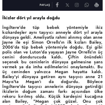
PAYLAŞ
İkizler dört yıl arayla doğdu
İngiltere'de
tüp bebek yöntemiyle ikiz
kızkardeşler aynı taşıyıcı anneyle dört yıl arayla
dünyaya geldi. Ameliyatla rahmi alınmış olan anne
Jayne ile eşi Simon Orrells'ın ilk kızları Bailey,
2006'da tüp bebek yöntemiyle doğdu. Eşi gibi
polis olan ve Luton'da yaşayan Jayne Orrells'ın üç
cenini dondurucuda kaldı. Çiftin önündeki
seçenek bu ceninlerin dünyaya gelmesine şans
vermek ya da imha edilmelerini onaylamaktı. Bu
üç ceninden yalnızca Megan hayatta kaldı.
Bailey'yi dünyaya getiren aynı taşıyıcı anne 21
Mayıs'ta Megan'ı da doğurdu. Böylece
İngiltere'de taşıyıcı annelerin dünyaya getirdiği
ikizlerin doğum zamanı farkı açısından ülke
rekoru kırılmış oldu. Küçük kardeşini kucağına
alan Bailey, "Megan çok güzel. Onu çok