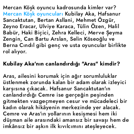
Mercan Köşk oyuncu kadrosunda kimler var?
Mercan Köşk oyuncuları
Kubilay Aka, Hafsanur
Sancaktutan, Bertan Asllani, Mehmet Özgür,
Zeyno Eracar, Ulviye Karaca, Tülin Özen, Halil
Babür, Haki Biçici, Zehra Kelleci, Merve Şeyma
Zengin, Can Bartu Arslan, Selin Köseoğlu ve
Berna Cındıl gibi genç ve usta oyuncular birlikte
rol alıyor.
Kubilay Aka'nın canlandırdığı "Aras" kimdir?
Aras, ailesini korumak için ağır sorumluluklar
üstlenmek zorunda kalan bir adam olarak izleyici
karşısına çıkacak. Hafsanur Sancaktutan'ın
canlandırdığı Cemre ise gerçeğin peşinden
gitmekten vazgeçmeyen cesur ve mücadeleci bir
kadın olarak hikâyenin merkezinde yer alacak.
Cemre ve Aras'ın yollarının kesişmesi hem iki
düşman aile arasındaki amansız bir savaşı hem de
imkânsız bir aşkın ilk kıvılcımını ateşleyecek.