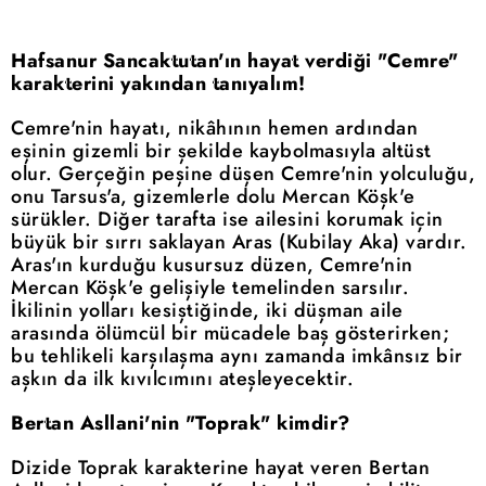
Hafsanur Sancaktutan'ın hayat verdiği "Cemre"
karakterini yakından tanıyalım!
Cemre'nin hayatı, nikâhının hemen ardından
eşinin gizemli bir şekilde kaybolmasıyla altüst
olur. Gerçeğin peşine düşen Cemre'nin yolculuğu,
onu Tarsus'a, gizemlerle dolu Mercan Köşk'e
sürükler. Diğer tarafta ise ailesini korumak için
büyük bir sırrı saklayan Aras (Kubilay Aka) vardır.
Aras'ın kurduğu kusursuz düzen, Cemre'nin
Mercan Köşk'e gelişiyle temelinden sarsılır.
İkilinin yolları kesiştiğinde, iki düşman aile
arasında ölümcül bir mücadele baş gösterirken;
bu tehlikeli karşılaşma aynı zamanda imkânsız bir
aşkın da ilk kıvılcımını ateşleyecektir.
Bertan Asllani'nin "Toprak" kimdir?
Dizide Toprak karakterine hayat veren Bertan