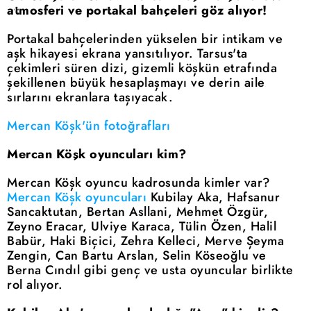
atmosferi ve portakal bahçeleri göz alıyor!
Portakal bahçelerinden yükselen bir intikam ve
aşk hikayesi ekrana yansıtılıyor. Tarsus'ta
çekimleri süren dizi, gizemli köşkün etrafında
şekillenen büyük hesaplaşmayı ve derin aile
sırlarını ekranlara taşıyacak.
Mercan Köşk'ün fotoğrafları
Mercan Köşk oyuncuları kim?
Mercan Köşk oyuncu kadrosunda kimler var?
Mercan Köşk oyuncuları
Kubilay Aka, Hafsanur
Sancaktutan, Bertan Asllani, Mehmet Özgür,
Zeyno Eracar, Ulviye Karaca, Tülin Özen, Halil
Babür, Haki Biçici, Zehra Kelleci, Merve Şeyma
Zengin, Can Bartu Arslan, Selin Köseoğlu ve
Berna Cındıl gibi genç ve usta oyuncular birlikte
rol alıyor.