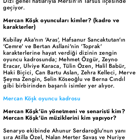
Dizi genel hatlarıyla Mersin'in Tarsus ilçesinde
geçiyor.
Mercan Köşk oyuncuları kimler? (kadro ve
karakterler)
Kubilay Aka'nın 'Aras', Hafsanur Sancaktutan'ın
'Cemre' ve Bertan Asllani'nin 'Toprak'
karakterlerine hayat verdiği dizinin zengin
oyuncu kadrosunda; Mehmet Özgür, Zeyno
Eracar, Ulviye Karaca, Tülin Özen, Halil Babür,
Haki Biçici, Can Bartu Aslan, Zehra Kelleci, Merve
Şeyma Zengin, Selin Köseoğlu ve Berna Cındıl
gibi birbirinden başarılı isimler yer alıyor.
Mercan Köşk oyuncu kadrosu
Mercan Köşk'ün yönetmeni ve senaristi kim?
Mercan Köşk'ün müziklerini kim yapıyor?
Senaryo ekibinde Ahunur Serdaroğlu'nun yanı
sıra Atilla Özel, Nalan Merter Savaş ve Nuriye