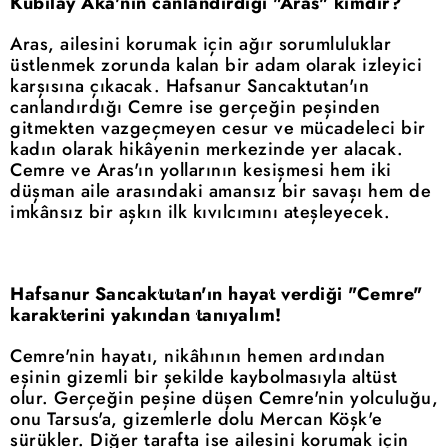
Kubilay Aka'nın canlandırdığı "Aras" kimdir?
Aras, ailesini korumak için ağır sorumluluklar
üstlenmek zorunda kalan bir adam olarak izleyici
karşısına çıkacak. Hafsanur Sancaktutan'ın
canlandırdığı Cemre ise gerçeğin peşinden
gitmekten vazgeçmeyen cesur ve mücadeleci bir
kadın olarak hikâyenin merkezinde yer alacak.
Cemre ve Aras'ın yollarının kesişmesi hem iki
düşman aile arasındaki amansız bir savaşı hem de
imkânsız bir aşkın ilk kıvılcımını ateşleyecek.
Hafsanur Sancaktutan'ın hayat verdiği "Cemre"
karakterini yakından tanıyalım!
Cemre'nin hayatı, nikâhının hemen ardından
eşinin gizemli bir şekilde kaybolmasıyla altüst
olur. Gerçeğin peşine düşen Cemre'nin yolculuğu,
onu Tarsus'a, gizemlerle dolu Mercan Köşk'e
sürükler. Diğer tarafta ise ailesini korumak için