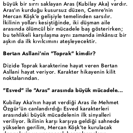
büyük bir sırrı saklayan Aras (Kubilay Aka) vardır.
Aras'ın kurduğu kusursuz düzen, Cemre'nin
Mercan Köşk'e gelişiyle temelinden sarsılır.
İkilinin yolları kesiştiğinde, iki düşman aile
arasında ölümcül bir mücadele baş gösterirken;
bu tehlikeli karşılaşma aynı zamanda imkânsız bir
aşkın da ilk kıvılcımını ateşleyecektir.
Bertan Asllani'nin "Toprak" kimdir?
Dizide Toprak karakterine hayat veren Bertan
Asllani hayat veriyor. Karakter hikayenin kilit
noktalarından.
"Esved" ile "Aras" arasında büyük mücadele...
Kubilay Aka'nın hayat verdiği Aras ile Mehmet
Özgür'ün canlandırdığı Esved karakterleri
arasındaki büyük mücadelenin ilk sinyalleri
veriliyor. İkilinin karşı karşıya geldiği sahnede
yükselen gerilim, Mercan Köşk'te kurulacak