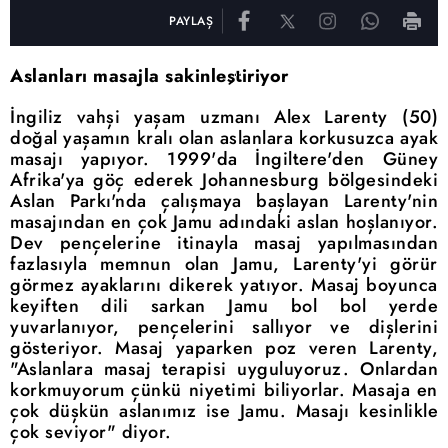
PAYLAŞ
Aslanları masajla sakinleştiriyor
İngiliz vahşi
yaşam
uzmanı Alex Larenty (50)
doğal
yaşamın kralı olan aslanlara korkusuzca ayak
masajı
yapıyor. 1999'da İngiltere'den Güney
Afrika'ya göç ederek Johannesburg bölgesindeki
Aslan
Parkı'nda çalışmaya başlayan Larenty'nin
masajından en çok Jamu adındaki aslan hoşlanıyor.
Dev pençelerine itinayla masaj
yapılmasından
fazlasıyla memnun olan Jamu, Larenty'yi görür
görmez ayaklarını dikerek yatıyor. Masaj boyunca
keyiften dili sarkan Jamu bol bol yerde
yuvarlanıyor, pençelerini sallıyor ve
dişlerini
gösteriyor. Masaj yaparken poz veren Larenty,
"Aslanlara masaj terapisi uyguluyoruz. Onlardan
korkmuyorum çünkü niyetimi biliyorlar. Masaja en
çok düşkün aslanımız ise Jamu. Masajı kesinlikle
çok seviyor" diyor.