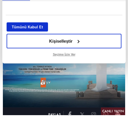
GİRİŞ TARİHİ:
01.08.2026 10:40
GÜNCELLEME TARİHİ:
02.08.2026 09:59
ABONE OL
Tümünü Kabul Et
Kişiselleştir
Seçime İzin Ver
CANLI YAYIN
PAYLAŞ