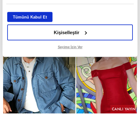
GİRİŞ TARİHİ:
29.07.2026 10:58
ABONE OL
Tümünü Kabul Et
Kişiselleştir
Seçime İzin Ver
CANLI YAYIN
PAYLAŞ