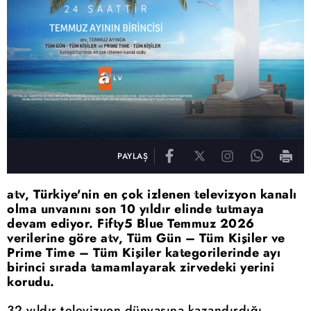
PAYLAŞ
atv, Türkiye'nin en çok izlenen televizyon kanalı
olma unvanını son 10 yıldır elinde tutmaya
devam ediyor. Fifty5 Blue Temmuz 2026
verilerine göre atv, Tüm Gün – Tüm Kişiler ve
Prime Time – Tüm Kişiler kategorilerinde ayı
birinci sırada tamamlayarak zirvedeki yerini
korudu.
32 yıldır televizyon dünyasına kazandırdığı