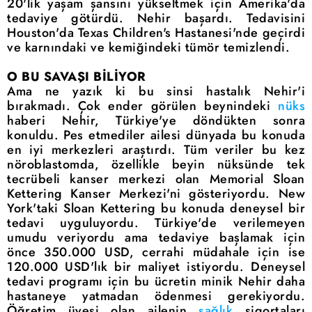
20'lik
yaşam
şansını yükseltmek için
Amerika'da
tedaviye götürdü. Nehir başardı.
Tedavisini
Houston'da Texas Children's
Hastanesi'nde geçirdi
ve karnındaki ve kemiğindeki tümör
temizlendi.
O BU SAVAŞI BİLİYOR
Ama ne yazık ki bu sinsi hastalık Nehir'i
bırakmadı. Çok ender görülen beynindeki
nüks
haberi Nehir,
Türkiye'ye döndükten sonra
konuldu. Pes etmediler
ailesi
dünyada bu konuda
en iyi merkezleri araştırdı. Tüm veriler bu kez
nöroblastomda,
özellikle beyin nüksünde tek
tecrübeli kanser merkezi olan Memorial Sloan
Kettering Kanser Merkezi'ni gösteriyordu. New
York'taki Sloan Kettering bu konuda deneysel bir
tedavi uyguluyordu.
Türkiye'de verilemeyen
umudu veriyordu ama
tedaviye başlamak için
önce 350.000 USD, cerrahi müdahale için ise
120
.000 USD'lık bir maliyet istiyordu. Deneysel
tedavi
programı için bu
ücretin minik Nehir daha
hastaneye yatmadan ödenmesi gerekiyordu.
Öğretim üyesi olan
ailenin
sağlık
sigortaları