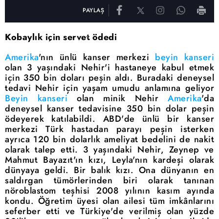
PAYLAŞ
Kobaylık için servet ödedi
Amerika
'nın ünlü kanser merkezi
beyin kanseri
olan 3 yaşındaki Nehir'i hastaneye kabul etmek
için 350 bin doları peşin aldı. Buradaki deneysel
tedavi Nehir için yaşam umudu anlamına geliyor
Beyin kanseri
olan minik Nehir
Amerika
'da
deneysel kanser
tedavisine 350 bin dolar
peşin
ödeyerek
katılabildi. ABD'de ünlü bir kanser
merkezi Türk hastadan parayı
peşin isterken
ayrıca
120 bin dolarlık ameliyat bedelini de nakit
olarak talep etti. 3 yaşındaki Nehir, Zeynep ve
Mahmut Bayazıt'ın
kızı
, Leyla'nın kardeşi olarak
dünyaya geldi. Bir balık
kızı. Ona
dünyanın en
saldırgan tümörlerinden biri olarak tanınan
nöroblastom teşhisi 2008 yılının kasım ayında
kondu. Öğretim üyesi olan
ailesi tüm imkânlarını
seferber etti ve
Türkiye'de verilmiş olan yüzde