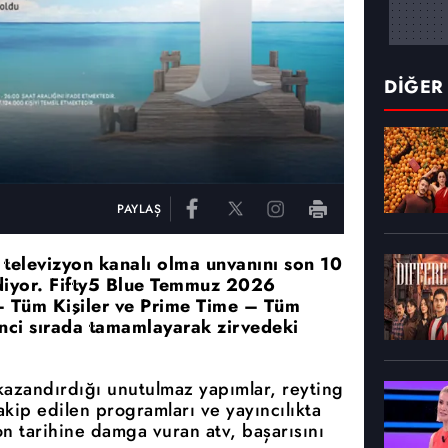
DİĞER
PAYLAŞ
n televizyon kanalı olma unvanını son 10
ediyor. Fifty5 Blue Temmuz 2026
– Tüm Kişiler ve Prime Time – Tüm
rinci sırada tamamlayarak zirvedeki
 kazandırdığı unutulmaz yapımlar, reyting
 takip edilen programları ve yayıncılıkta
on tarihine damga vuran atv, başarısını