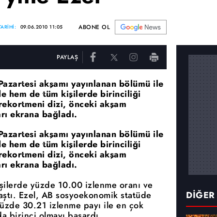
ABONE OL
ARİHİ:
09.06.2010 11:05
PAYLAŞ
Pazartesi akşamı yayınlanan bölümü ile
hem de tüm kişilerde birinciliği
rekortmeni dizi, önceki akşam
rı ekrana bağladı.
Pazartesi akşamı yayınlanan bölümü ile
hem de tüm kişilerde birinciliği
rekortmeni dizi, önceki akşam
rı ekrana bağladı.
şilerde yüzde 10.00 izlenme oranı ve
aştı. Ezel, AB sosyoekonomik statüde
DİĞER
üzde 30.21 izlenme payı ile en çok
a birinci olmayı başardı.