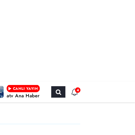
CANLI YAYIN
4
atv Ana Haber