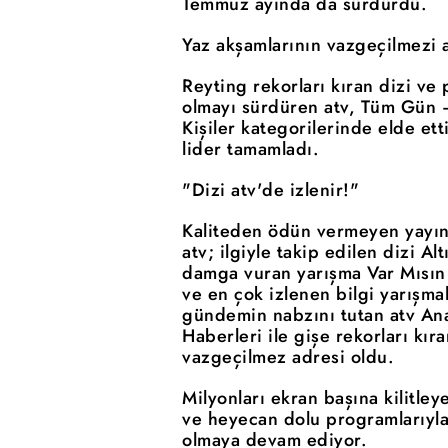
Temmuz ayında da sürdürdü.
Yaz akşamlarının vazgeçilmezi a
Reyting rekorları kıran dizi ve p
olmayı sürdüren atv, Tüm Gün 
Kişiler kategorilerinde elde et
lider tamamladı.
"Dizi atv'de izlenir!"
Kaliteden ödün vermeyen yayın 
atv; ilgiyle takip edilen dizi Al
damga vuran yarışma Var Mısın
ve en çok izlenen bilgi yarışma
gündemin nabzını tutan atv Ana
Haberleri ile gişe rekorları kıra
vazgeçilmez adresi oldu.
Milyonları ekran başına kilitleye
ve heyecan dolu programlarıyla
olmaya devam ediyor.