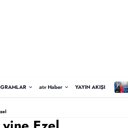
OGRAMLAR
atv Haber
YAYIN AKIŞI
zel
 yine Ezel