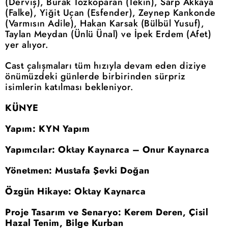
(Derviş), Burak Tozkoparan (Tekin), Sarp Akkaya
(Falke), Yiğit Uçan (Esfender), Zeynep Kankonde
(Varmısın Adile), Hakan Karsak (Bülbül Yusuf),
Taylan Meydan (Ünlü Ünal) ve İpek Erdem (Afet)
yer alıyor.
Cast çalışmaları tüm hızıyla devam eden diziye
önümüzdeki günlerde birbirinden sürpriz
isimlerin katılması bekleniyor.
KÜNYE
Yapım: KYN Yapım
Yapımcılar: Oktay Kaynarca – Onur Kaynarca
Yönetmen: Mustafa Şevki Doğan
Özgün Hikaye: Oktay Kaynarca
Proje Tasarım ve Senaryo: Kerem Deren, Çisil
Hazal Tenim, Bilge Kurban