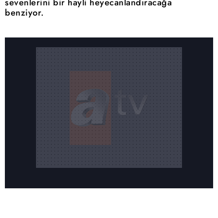
sevenlerini bir hayli heyecanlandıracağa
benziyor.