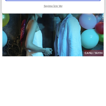
Seçime İzin Ver
CANLI YAYIN
PAYLAŞ
atv’nin NTC Medya imzalı sevilen dizisi “Altı
Üstü İstanbul”, sekizinci bölümüyle pazartesi
akşamına damga vurdu. Her hafta yükselen
heyecanı ve sürprizlerle dolu hikâyesiyle
izleyiciyi ekran başına kilitleyen dizi, tüm reyting
kategorilerinde günün en çok izlenen yapımı