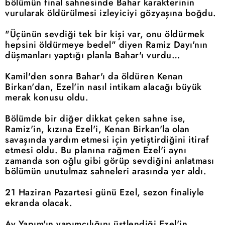
bölümün final sahnesinde Bahar karakterinin
vurularak öldürülmesi izleyiciyi gözyaşına boğdu.
"Üçünün sevdiği tek bir kişi var, onu öldürmek
hepsini öldürmeye bedel" diyen Ramiz Dayı'nın
düşmanları yaptığı planla Bahar'ı vurdu…
Kamil'den sonra Bahar'ı da öldüren Kenan
Birkan'dan, Ezel'in nasıl intikam alacağı büyük
merak konusu oldu.
Bölümde bir diğer dikkat çeken sahne ise,
Ramiz'in, kızına Ezel'i, Kenan Birkan'la olan
savaşında yardım etmesi için yetiştirdiğini itiraf
etmesi oldu. Bu planına rağmen Ezel'i aynı
zamanda son oğlu gibi görüp sevdiğini anlatması
bölümün unutulmaz sahneleri arasında yer aldı.
21 Haziran Pazartesi günü Ezel, sezon finaliyle
ekranda olacak.
Ay Yapım'ın yapımcılığını üstlendiği Ezel'in