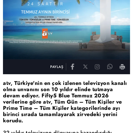
PAYLAŞ
atv, Türkiye'nin en çok izlenen televizyon kanalı
olma unvanını son 10 yıldır elinde tutmaya
devam ediyor. Fifty5 Blue Temmuz 2026
verilerine göre atv, Tüm Gün – Tüm Kişiler ve
Prime Time – Tüm Kişiler kategorilerinde ayı
birinci sırada tamamlayarak zirvedeki yerini
korudu.
32 yıldır televizyon dünyasına kazandırdığı