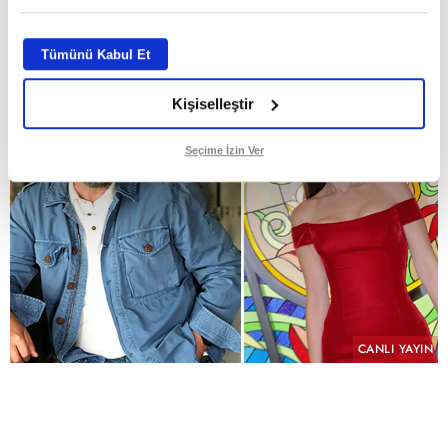
GİRİŞ TARİHİ:
29.07.2026 10:58
ABONE OL
Tümünü Kabul Et
Kişiselleştir
Seçime İzin Ver
CANLI YAYIN
PAYLAŞ