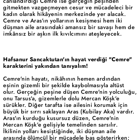
canlandırdığı Cemre ise gerçeğin peşinden
gitmekten vazgeçmeyen cesur ve mücadeleci bir
kadın olarak hikâyenin merkezinde yer alacak.
Cemre ve Aras'ın yollarının kesişmesi hem iki
düşman aile arasındaki amansız bir savaşı hem de
imkânsız bir aşkın ilk kıvılcımını ateşleyecek.
Hafsanur Sancaktutan'ın hayat verdiği "Cemre"
karakterini yakından tanıyalım!
Cemre'nin hayatı, nikâhının hemen ardından
eşinin gizemli bir şekilde kaybolmasıyla altüst
olur. Gerçeğin peşine düşen Cemre'nin yolculuğu,
onu Tarsus'a, gizemlerle dolu Mercan Köşk'e
sürükler. Diğer tarafta ise ailesini korumak için
büyük bir sırrı saklayan Aras (Kubilay Aka) vardır.
Aras'ın kurduğu kusursuz düzen, Cemre'nin
Mercan Köşk'e gelişiyle temelinden sarsılır.
İkilinin yolları kesiştiğinde, iki düşman aile
arasında ölümcül bir mücadele baş gösterirken;