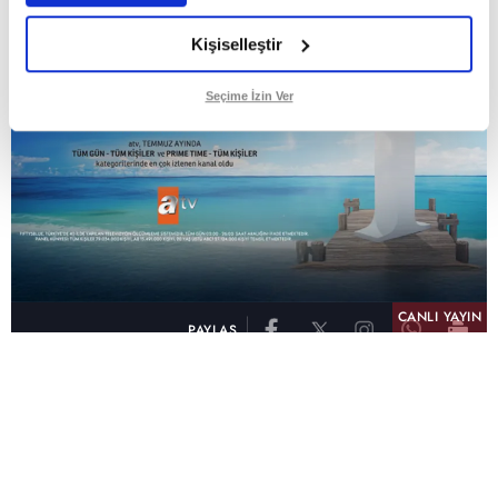
Kişiselleştir
Seçime İzin Ver
CANLI YAYIN
PAYLAŞ
atv, Türkiye'nin en çok izlenen televizyon kanalı
olma unvanını son 10 yıldır elinde tutmaya
devam ediyor. Fifty5 Blue Temmuz 2026
verilerine göre atv, Tüm Gün – Tüm Kişiler ve
Prime Time – Tüm Kişiler kategorilerinde ayı