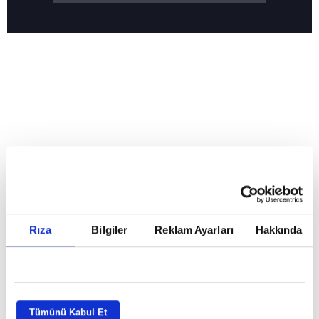
Reddet
HABERLER
Temmuz ayının lideri atv
Temmuz ayının lideri atv
Rıza
Bilgiler
Reklam Ayarları
Hakkında
GİRİŞ TARİHİ:
01.08.2026 10:40
GÜNCELLEME TARİHİ:
02.08.2026 09:59
ABONE OL
Tümünü Kabul Et