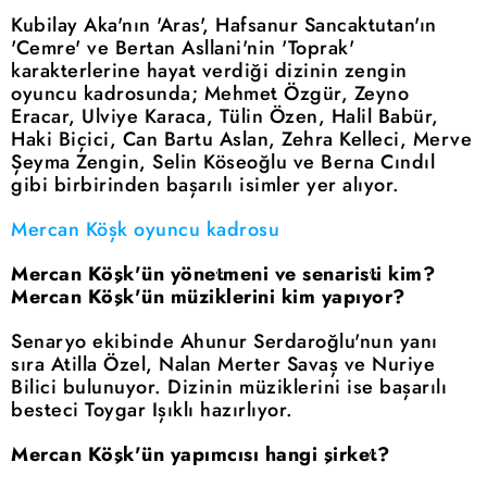
Kubilay Aka'nın 'Aras', Hafsanur Sancaktutan'ın
'Cemre' ve Bertan Asllani'nin 'Toprak'
karakterlerine hayat verdiği dizinin zengin
oyuncu kadrosunda; Mehmet Özgür, Zeyno
Eracar, Ulviye Karaca, Tülin Özen, Halil Babür,
Haki Biçici, Can Bartu Aslan, Zehra Kelleci, Merve
Şeyma Zengin, Selin Köseoğlu ve Berna Cındıl
gibi birbirinden başarılı isimler yer alıyor.
Mercan Köşk oyuncu kadrosu
Mercan Köşk'ün yönetmeni ve senaristi kim?
Mercan Köşk'ün müziklerini kim yapıyor?
Senaryo ekibinde Ahunur Serdaroğlu'nun yanı
sıra Atilla Özel, Nalan Merter Savaş ve Nuriye
Bilici bulunuyor. Dizinin müziklerini ise başarılı
besteci Toygar Işıklı hazırlıyor.
Mercan Köşk'ün yapımcısı hangi şirket?