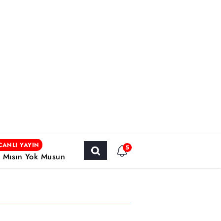
CANLI YAYIN
5
r Mısın Yok Musun