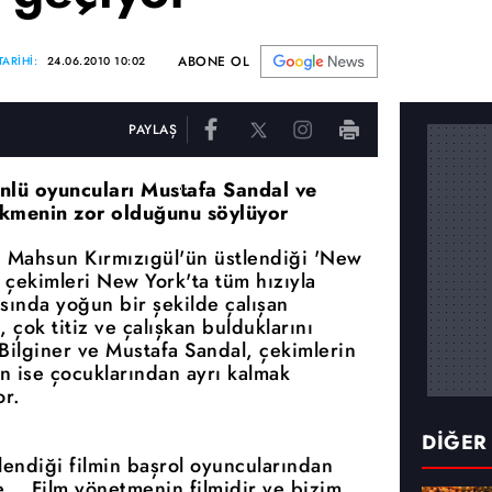
ABONE OL
ARİHİ:
24.06.2010 10:02
PAYLAŞ
nlü oyuncuları Mustafa Sandal ve
çekmenin zor olduğunu söylüyor
ni Mahsun Kırmızıgül'ün üstlendiği 'New
n çekimleri New York'ta tüm hızıyla
asında yoğun bir şekilde çalışan
 çok titiz ve çalışkan bulduklarını
 Bilginer ve Mustafa Sandal, çekimlerin
nın ise çocuklarından ayrı kalmak
or.
DİĞER
tlendiği filmin başrol oyuncularından
... Film yönetmenin filmidir ve bizim