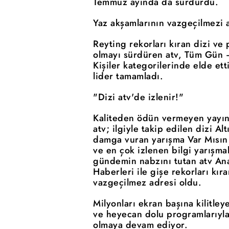
Temmuz ayında da sürdürdü.
Yaz akşamlarının vazgeçilmezi a
Reyting rekorları kıran dizi ve p
olmayı sürdüren atv, Tüm Gün 
Kişiler kategorilerinde elde et
lider tamamladı.
"Dizi atv'de izlenir!"
Kaliteden ödün vermeyen yayın 
atv; ilgiyle takip edilen dizi Al
damga vuran yarışma Var Mısın
ve en çok izlenen bilgi yarışma
gündemin nabzını tutan atv Ana
Haberleri ile gişe rekorları kıra
vazgeçilmez adresi oldu.
Milyonları ekran başına kilitleye
ve heyecan dolu programlarıyla
olmaya devam ediyor.