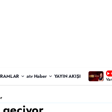
RAMLAR
atv Haber
YAYIN AKIŞI
Va
or
 geçiyor