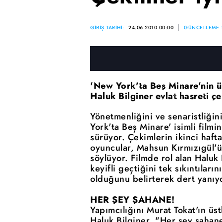
GİRİŞ TARİHİ:
24.06.2010 00:00
GÜNCELLEME T
'New York'ta Beş Minare'nin ü
Haluk Bilginer evlat hasreti 
Yönetmenliğini ve senaristliği
York'ta Beş Minare' isimli filmi
sürüyor. Çekimlerin ikinci haft
oyuncular, Mahsun Kırmızıgül'ü,
söylüyor. Filmde rol alan Haluk
keyifli geçtiğini tek sıkıntıları
olduğunu belirterek dert yanıy
HER ŞEY ŞAHANE!
Yapımcılığını Murat Tokat'ın üs
Haluk Bilginer, "Her şey şahane