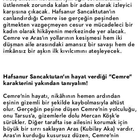
üstlenmek zorunda kalan bir adam olarak izleyici
karşısına çıkacak. Hafsanur Sancaktutan'ın
canlandırdığı Cemre ise gerçeğin peşinden
gitmekten vazgeçmeyen cesur ve mücadeleci bir
kadın olarak hikâyenin merkezinde yer alacak.
Cemre ve Aras'ın yollarının kesişmesi hem iki
düşman aile arasındaki amansız bir savaşı hem de
imkânsız bir aşkın ilk kıvılcımını ateşleyecek.
Hafsanur Sancaktutan'ın hayat verdiği "Cemre"
karakterini yakından tanıyalım!
Cemre'nin hayatı, nikâhının hemen ardından
eşinin gizemli bir şekilde kaybolmasıyla altüst
olur. Gerçeğin peşine düşen Cemre'nin yolculuğu,
onu Tarsus'a, gizemlerle dolu Mercan Köşk'e
sürükler. Diğer tarafta ise ailesini korumak için
büyük bir sırrı saklayan Aras (Kubilay Aka) vardır.
Aras'ın kurduğu kusursuz düzen, Cemre'nin