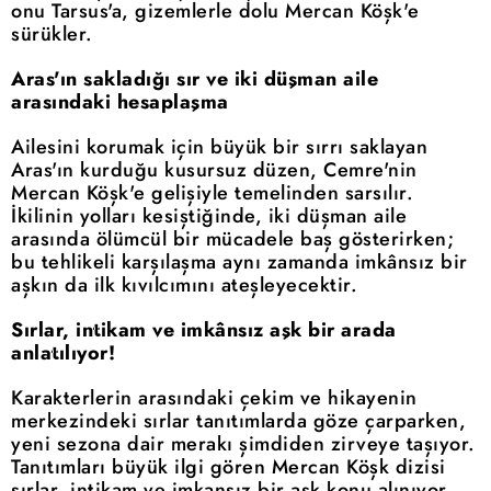
onu Tarsus'a, gizemlerle dolu Mercan Köşk'e
sürükler.
Aras'ın sakladığı sır ve iki düşman aile
arasındaki hesaplaşma
Ailesini korumak için büyük bir sırrı saklayan
Aras'ın kurduğu kusursuz düzen, Cemre'nin
Mercan Köşk'e gelişiyle temelinden sarsılır.
İkilinin yolları kesiştiğinde, iki düşman aile
arasında ölümcül bir mücadele baş gösterirken;
bu tehlikeli karşılaşma aynı zamanda imkânsız bir
aşkın da ilk kıvılcımını ateşleyecektir.
Sırlar, intikam ve imkânsız aşk bir arada
anlatılıyor!
Karakterlerin arasındaki çekim ve hikayenin
merkezindeki sırlar tanıtımlarda göze çarparken,
yeni sezona dair merakı şimdiden zirveye taşıyor.
Tanıtımları büyük ilgi gören Mercan Köşk dizisi
sırlar, intikam ve imkansız bir aşk konu alınıyor.