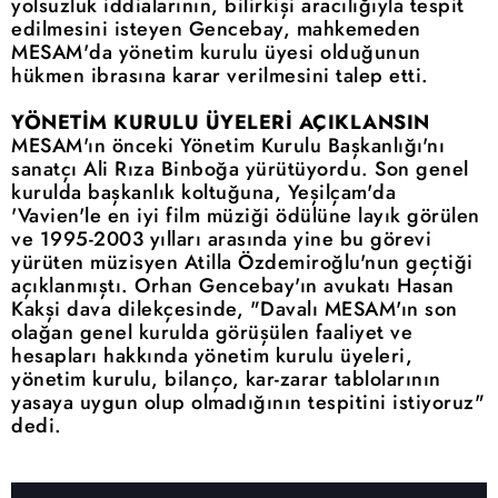
yolsuzluk iddialarının, bilirkişi aracılığıyla tespit
edilmesini isteyen Gencebay, mahkemeden
MESAM'da yönetim kurulu üyesi olduğunun
hükmen ibrasına karar verilmesini talep etti.
YÖNETİM KURULU ÜYELERİ AÇIKLANSIN
MESAM'ın önceki Yönetim Kurulu Başkanlığı'nı
sanatçı Ali Rıza Binboğa yürütüyordu. Son genel
kurulda başkanlık koltuğuna, Yeşilçam'da
'Vavien'le en iyi film müziği ödülüne layık görülen
ve 1995-2003 yılları arasında yine bu görevi
yürüten müzisyen Atilla Özdemiroğlu'nun geçtiği
açıklanmıştı. Orhan Gencebay'ın avukatı Hasan
Kakşi dava dilekçesinde, "Davalı MESAM'ın son
olağan genel kurulda görüşülen faaliyet ve
hesapları hakkında yönetim kurulu üyeleri,
yönetim kurulu, bilanço, kar-zarar tablolarının
yasaya uygun olup olmadığının tespitini istiyoruz"
dedi.