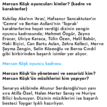
Mercan Köşk oyuncuları kimler? (kadro ve
karakterler)
Kubilay Aka'nın 'Aras', Hafsanur Sancaktutan'ın
'Cemre' ve Bertan Asllani'nin 'Toprak'
karakterlerine hayat verdiği dizinin zengin
oyuncu kadrosunda; Mehmet Özgür, Zeyno
Eracar, Ulviye Karaca, Tülin Özen, Halil Babür,
Haki Biçici, Can Bartu Aslan, Zehra Kelleci, Merve
Şeyma Zengin, Selin Köseoğlu ve Berna Cındıl
gibi birbirinden başarılı isimler yer alıyor.
Mercan Köşk oyuncu kadrosu
Mercan Köşk'ün yönetmeni ve senaristi kim?
Mercan Köşk'ün müziklerini kim yapıyor?
Senaryo ekibinde Ahunur Serdaroğlu'nun yanı
sıra Atilla Özel, Nalan Merter Savaş ve Nuriye
Bilici bulunuyor. Dizinin müziklerini ise başarılı
besteci Toygar Işıklı hazırlıyor.