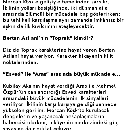
Mercan Köşk'e gelişiyle temelinden sarsılır.
İkilinin yolları kesiştiğinde, iki düşman aile
arasında ölümcül bir mücadele baş gösterirken;
bu tehlikeli karşılaşma aynı zamanda imkânsız bir
aşkın da ilk kıvılcımını ateşleyecektir.
Bertan Asllani'nin "Toprak" kimdir?
Dizide Toprak karakterine hayat veren Bertan
Asllani hayat veriyor. Karakter hikayenin kilit
noktalarından.
"Esved" ile "Aras" arasında büyük mücadele...
Kubilay Aka'nın hayat verdiği Aras ile Mehmet
Özgür'ün canlandırdığı Esved karakterleri
arasındaki büyük mücadelenin ilk sinyalleri
veriliyor. İkilinin karşı karşıya geldiği sahnede
yükselen gerilim, Mercan Köşk'te kurulacak
dengelerin ve yaşanacak hesaplaşmaların
habercisi olurken, hikâyenin merkezindeki güç
savaşına dair dikkat çekiyor.