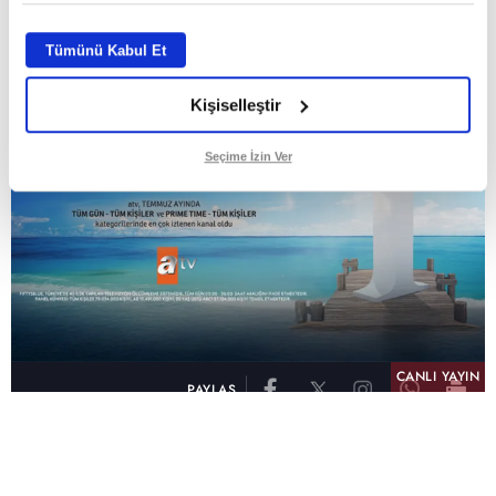
Tümünü Kabul Et
Kişiselleştir
Seçime İzin Ver
CANLI YAYIN
PAYLAŞ
atv, Türkiye'nin en çok izlenen televizyon kanalı
olma unvanını son 10 yıldır elinde tutmaya