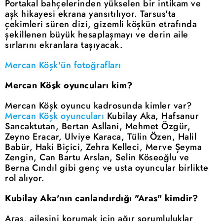
Portakal bahçelerinden yükselen bir intikam ve
aşk hikayesi ekrana yansıtılıyor. Tarsus'ta
çekimleri süren dizi, gizemli köşkün etrafında
şekillenen büyük hesaplaşmayı ve derin aile
sırlarını ekranlara taşıyacak.
Mercan Köşk'ün fotoğrafları
Mercan Köşk oyuncuları kim?
Mercan Köşk oyuncu kadrosunda kimler var?
Mercan Köşk oyuncuları
Kubilay Aka, Hafsanur
Sancaktutan, Bertan Asllani, Mehmet Özgür,
Zeyno Eracar, Ulviye Karaca, Tülin Özen, Halil
Babür, Haki Biçici, Zehra Kelleci, Merve Şeyma
Zengin, Can Bartu Arslan, Selin Köseoğlu ve
Berna Cındıl gibi genç ve usta oyuncular birlikte
rol alıyor.
Kubilay Aka'nın canlandırdığı "Aras" kimdir?
Aras, ailesini korumak için ağır sorumluluklar