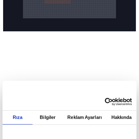
Reddet
HABERLER
Temmuz ayının lideri atv
Temmuz ayının lideri atv
Rıza
Bilgiler
Reklam Ayarları
Hakkında
GİRİŞ TARİHİ:
01.08.2026 10:40
GÜNCELLEME TARİHİ:
02.08.2026 09:59
ABONE OL