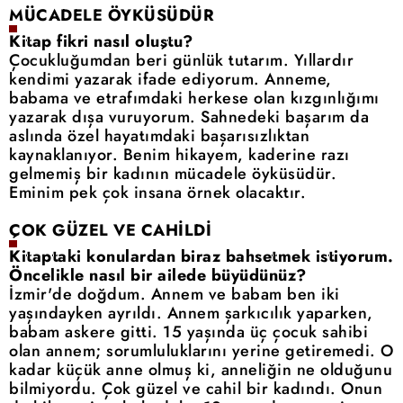
MÜCADELE ÖYKÜSÜDÜR
Kitap fikri nasıl oluştu?
Çocukluğumdan beri günlük tutarım. Yıllardır
kendimi yazarak ifade ediyorum. Anneme,
babama ve etrafımdaki herkese olan kızgınlığımı
yazarak dışa vuruyorum. Sahnedeki başarım da
aslında özel hayatımdaki başarısızlıktan
kaynaklanıyor. Benim hikayem, kaderine razı
gelmemiş bir kadının mücadele öyküsüdür.
Eminim pek çok insana örnek olacaktır.
ÇOK GÜZEL VE CAHİLDİ
Kitaptaki konulardan biraz bahsetmek istiyorum.
Öncelikle nasıl bir ailede büyüdünüz?
İzmir'de doğdum. Annem ve babam ben iki
yaşındayken ayrıldı. Annem şarkıcılık yaparken,
babam askere gitti. 15 yaşında üç çocuk sahibi
olan annem; sorumluluklarını yerine getiremedi. O
kadar küçük anne olmuş ki, anneliğin ne olduğunu
bilmiyordu. Çok güzel ve cahil bir kadındı. Onun