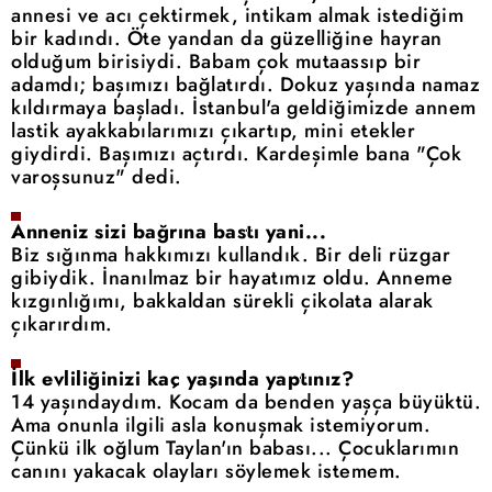
annesi ve acı çektirmek, intikam almak istediğim
bir kadındı. Öte yandan da güzelliğine hayran
olduğum birisiydi. Babam çok mutaassıp bir
adamdı; başımızı bağlatırdı. Dokuz yaşında namaz
kıldırmaya başladı. İstanbul'a geldiğimizde annem
lastik ayakkabılarımızı çıkartıp, mini etekler
giydirdi. Başımızı açtırdı. Kardeşimle bana "Çok
varoşsunuz" dedi.
Anneniz sizi bağrına bastı yani...
Biz sığınma hakkımızı kullandık. Bir deli rüzgar
gibiydik. İnanılmaz bir hayatımız oldu. Anneme
kızgınlığımı, bakkaldan sürekli çikolata alarak
çıkarırdım.
İlk evliliğinizi kaç yaşında yaptınız?
14 yaşındaydım. Kocam da benden yaşça büyüktü.
Ama onunla ilgili asla konuşmak istemiyorum.
Çünkü ilk oğlum Taylan'ın babası... Çocuklarımın
canını yakacak olayları söylemek istemem.