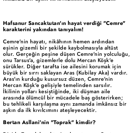
Hafsanur Sancaktutan'ın hayat verdiği "Cemre"
karakterini yakından tanıyalım!
Cemre'nin hayatı, nikâhının hemen ardından
eşinin gizemli bir şekilde kaybolmasıyla altüst
olur. Gerçeğin peşine düşen Cemre'nin yolculuğu,
onu Tarsus'a, gizemlerle dolu Mercan Köşk'e
sürükler. Diğer tarafta ise ailesini korumak için
büyük bir sırrı saklayan Aras (Kubilay Aka) vardır.
Aras'ın kurduğu kusursuz düzen, Cemre'nin
Mercan Köşk'e gelişiyle temelinden sarsılır.
İkilinin yolları kesiştiğinde, iki düşman aile
arasında ölümcül bir mücadele baş gösterirken;
bu tehlikeli karşılaşma aynı zamanda imkânsız bir
aşkın da ilk kıvılcımını ateşleyecektir.
Bertan Asllani'nin "Toprak" kimdir?