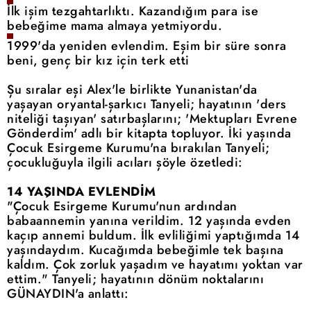
İlk işim tezgahtarlıktı. Kazandığım para ise
bebeğime mama almaya yetmiyordu.
1999'da yeniden evlendim. Eşim bir süre sonra
beni, genç bir kız için terk etti
Şu sıralar eşi Alex'le birlikte Yunanistan'da
yaşayan oryantal-şarkıcı Tanyeli; hayatının 'ders
niteliği taşıyan' satırbaşlarını; 'Mektupları Evrene
Gönderdim' adlı bir kitapta topluyor. İki yaşında
Çocuk Esirgeme Kurumu'na bırakılan Tanyeli;
çocukluğuyla ilgili acıları şöyle özetledi:
14 YAŞINDA EVLENDİM
"Çocuk Esirgeme Kurumu'nun ardından
babaannemin yanına verildim. 12 yaşında evden
kaçıp annemi buldum. İlk evliliğimi yaptığımda 14
yaşındaydım. Kucağımda bebeğimle tek başına
kaldım. Çok zorluk yaşadım ve hayatımı yoktan var
ettim." Tanyeli; hayatının dönüm noktalarını
GÜNAYDIN'a anlattı: