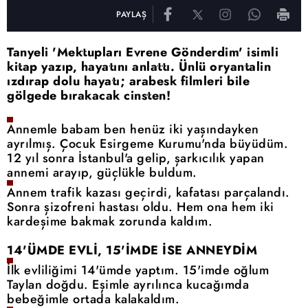
PAYLAŞ
Tanyeli 'Mektupları Evrene Gönderdim' isimli
kitap yazıp, hayatını anlattı. Ünlü oryantalin
ızdırap dolu hayatı; arabesk filmleri bile
gölgede bırakacak cinsten!
Annemle
babam ben henüz iki yaşındayken
ayrılmış. Çocuk Esirgeme Kurumu'nda büyüdüm.
12 yıl sonra İstanbul'a gelip, şarkıcılık yapan
annemi arayıp, güçlükle buldum.
Annem
trafik kazası geçirdi, kafatası parçalandı.
Sonra şizofreni hastası oldu. Hem ona hem iki
kardeşime bakmak zorunda kaldım.
14'ÜMDE EVLİ, 15'İMDE İSE ANNEYDİM
İlk evliliğimi 14'ümde yaptım. 15'imde oğlum
Taylan doğdu. Eşimle ayrılınca kucağımda
bebeğimle ortada kalakaldım.