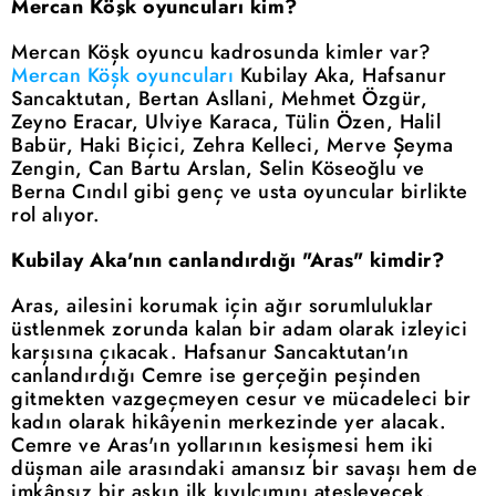
Mercan Köşk oyuncuları kim?
Mercan Köşk oyuncu kadrosunda kimler var?
Mercan Köşk oyuncuları
Kubilay Aka, Hafsanur
Sancaktutan, Bertan Asllani, Mehmet Özgür,
Zeyno Eracar, Ulviye Karaca, Tülin Özen, Halil
Babür, Haki Biçici, Zehra Kelleci, Merve Şeyma
Zengin, Can Bartu Arslan, Selin Köseoğlu ve
Berna Cındıl gibi genç ve usta oyuncular birlikte
rol alıyor.
Kubilay Aka'nın canlandırdığı "Aras" kimdir?
Aras, ailesini korumak için ağır sorumluluklar
üstlenmek zorunda kalan bir adam olarak izleyici
karşısına çıkacak. Hafsanur Sancaktutan'ın
canlandırdığı Cemre ise gerçeğin peşinden
gitmekten vazgeçmeyen cesur ve mücadeleci bir
kadın olarak hikâyenin merkezinde yer alacak.
Cemre ve Aras'ın yollarının kesişmesi hem iki
düşman aile arasındaki amansız bir savaşı hem de
imkânsız bir aşkın ilk kıvılcımını ateşleyecek.