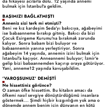
da hikayesi acılarla dolu. 12 yaşında annemi
bulmak için İstanbul'a geldim.
BAŞIMIZI BAĞLATMIŞTI
Anneniz sizi terk mi etmişti?
Beni ve kız kardeşim Seda'yı bakıcıya, ağabeyimi
ise babaanneme bırakıp gitmiş. Bakıcı da bizi
Çocuk Esirgeme Kurumu'na bırakmak zorunda
kalıyor. Sonra babam bizi buluyor ve
babaannemin yanına yerleştiriyor. Sonra
ağabeyim 14 yaşında, annemin izini bulmak için
İstanbul'a kaçıyor. Anneannemi buluyor; İzmir'e
gelip bizi babaannemden kaçırıp oraya götürüyor.
Yani, anneme12 yaşında kavuşabildim.
'
VAROŞSUNUZ' DEMİŞTİ
Ne hissettiniz görünce?
O zaman öfke hissettim. Bu kitabın amacı da
öfkemi nasıl sevgiye dönüştürdüğümü insanlara
göstermek... Şimdi hiçbir kızgınlığım yok ama o
dönemde annem benim için dünyanın en kötü