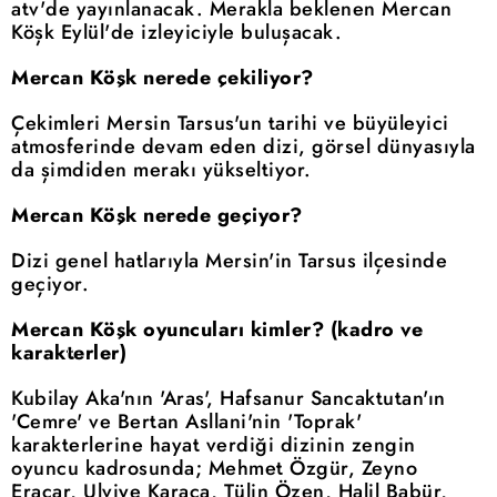
atv'de yayınlanacak. Merakla beklenen Mercan
Köşk Eylül'de izleyiciyle buluşacak.
Mercan Köşk nerede çekiliyor?
Çekimleri Mersin Tarsus'un tarihi ve büyüleyici
atmosferinde devam eden dizi, görsel dünyasıyla
da şimdiden merakı yükseltiyor.
Mercan Köşk nerede geçiyor?
Dizi genel hatlarıyla Mersin'in Tarsus ilçesinde
geçiyor.
Mercan Köşk oyuncuları kimler? (kadro ve
karakterler)
Kubilay Aka'nın 'Aras', Hafsanur Sancaktutan'ın
'Cemre' ve Bertan Asllani'nin 'Toprak'
karakterlerine hayat verdiği dizinin zengin
oyuncu kadrosunda; Mehmet Özgür, Zeyno
Eracar, Ulviye Karaca, Tülin Özen, Halil Babür,