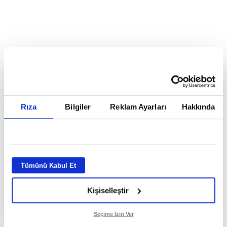
Reddet
HABERLER
Temmuz ayının lideri atv
Temmuz ayının lideri atv
Rıza
Bilgiler
Reklam Ayarları
Hakkında
GİRİŞ TARİHİ:
01.08.2026 10:40
GÜNCELLEME TARİHİ:
02.08.2026 09:59
ABONE OL
Tümünü Kabul Et
Kişiselleştir
Seçime İzin Ver