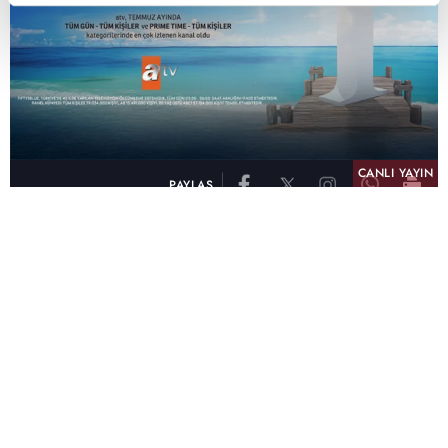
CANLI YAYIN
PAYLAŞ
atv, Türkiye'nin en çok izlenen televizyon kanalı
olma unvanını son 10 yıldır elinde tutmaya
devam ediyor. Fifty5 Blue Temmuz 2026
verilerine göre atv, Tüm Gün – Tüm Kişiler ve
Prime Time – Tüm Kişiler kategorilerinde ayı
birinci sırada tamamlayarak zirvedeki yerini
korudu.
32 yıldır televizyon dünyasına kazandırdığı
unutulmaz yapımlar, reyting rekorları kıran