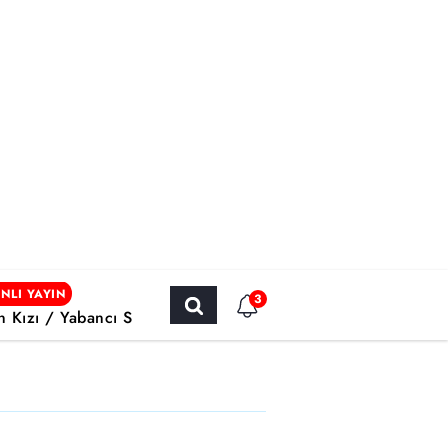
NLI YAYIN
3
ın Kızı / Yabancı Sinema