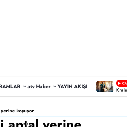
CA
RAMLAR
atv Haber
YAYIN AKIŞI
Kral
l yerine koyuyor
i aptal yerine