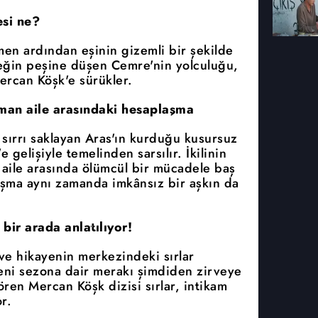
si ne?
men ardından eşinin gizemli bir şekilde
çeğin peşine düşen Cemre'nin yolculuğu,
ercan Köşk'e sürükler.
üşman aile arasındaki hesaplaşma
 sırrı saklayan Aras'ın kurduğu kusursuz
gelişiyle temelinden sarsılır. İkilinin
n aile arasında ölümcül bir mücadele baş
laşma aynı zamanda imkânsız bir aşkın da
 bir arada anlatılıyor!
ve hikayenin merkezindeki sırlar
eni sezona dair merakı şimdiden zirveye
gören Mercan Köşk dizisi sırlar, intikam
r.