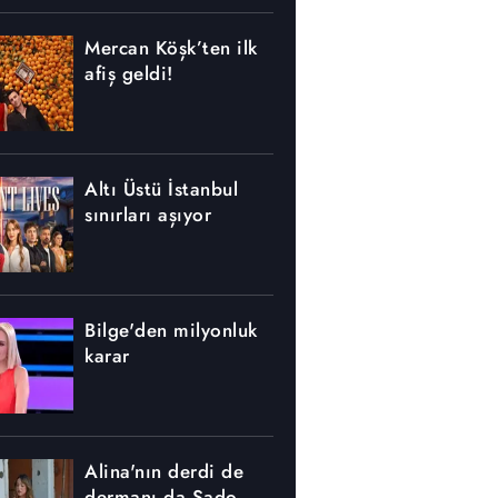
Mercan Köşk’ten ilk
afiş geldi!
Altı Üstü İstanbul
sınırları aşıyor
Bilge'den milyonluk
karar
Alina'nın derdi de
dermanı da Sado