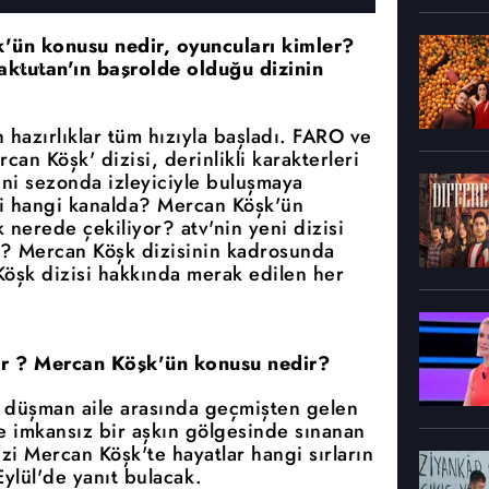
k'ün konusu nedir, oyuncuları kimler?
ktutan'ın başrolde olduğu dizinin
 hazırlıklar tüm hızıyla başladı. FARO ve
an Köşk' dizisi, derinlikli karakterleri
eni sezonda izleyiciyle buluşmaya
i hangi kanalda? Mercan Köşk'ün
nerede çekiliyor? atv'nin yeni dizisi
? Mercan Köşk dizisinin kadrosunda
Köşk dizisi hakkında merak edilen her
or ? Mercan Köşk'ün konusu nedir?
ki düşman aile arasında geçmişten gelen
ve imkansız bir aşkın gölgesinde sınanan
izi Mercan Köşk'te hayatlar hangi sırların
ylül'de yanıt bulacak.