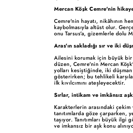
Mercan Köşk Cemre'nin hikaye
Cemre'nin hayatı, nikâhının he
kaybolmasıyla altüst olur. Ger
onu Tarsus'a, gizemlerle dolu M
Aras'ın sakladığı sır ve iki d
Ailesini korumak için büyük bir
düzen, Cemre'nin Mercan Köşk'e 
yolları kesiştiğinde, iki düşma
gösterirken; bu tehlikeli karşı
ilk kıvılcımını ateşleyecektir.
Sırlar, intikam ve imkânsız aşk
Karakterlerin arasındaki çekim 
tanıtımlarda göze çarparken, y
taşıyor. Tanıtımları büyük ilgi 
ve imkansız bir aşk konu alınıyo