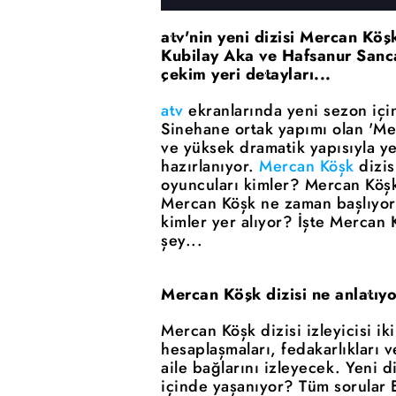
atv'nin yeni dizisi Mercan Köş
Kubilay Aka ve Hafsanur Sanca
çekim yeri detayları...
atv
ekranlarında yeni sezon için
Sinehane ortak yapımı olan 'Merc
ve yüksek dramatik yapısıyla y
hazırlanıyor.
Mercan Köşk
dizis
oyuncuları kimler? Mercan Köşk 
Mercan Köşk ne zaman başlıyor
kimler yer alıyor? İşte Mercan 
şey...
Mercan Köşk dizisi ne anlatıy
Mercan Köşk dizisi izleyicisi i
hesaplaşmaları, fedakarlıkları 
aile bağlarını izleyecek. Yeni d
içinde yaşanıyor? Tüm sorular E