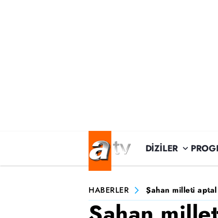
DİZİLER
PROG
HABERLER
Şahan milleti apta
Şahan millet