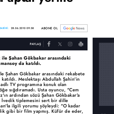
ABONE OL
ARİHİ:
28.06.2010 09:58
PAYLAŞ
 ile Şahan Gökbakar arasındaki
mansoy da katıldı.
le Şahan Gökbakar arasındaki rekabete
katıldı. Meslektaşı Abdullah Şahin'in
 adlı TV programına konuk olan
öğe sığdıramadı. Usta oyuncu, "Cem
az'ın ardından sözü Şahan Gökbakar'a
vedik tiplemesini sert bir dille
an'la ilgili yorumu şöyleydi: "O kadar
ik gibi bir film yapmış. Küfür de eder,