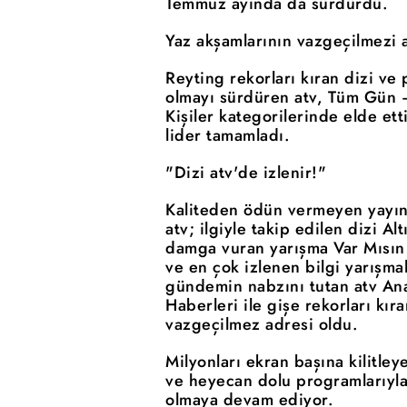
Temmuz ayında da sürdürdü.
Yaz akşamlarının vazgeçilmezi a
Reyting rekorları kıran dizi ve p
olmayı sürdüren atv, Tüm Gün 
Kişiler kategorilerinde elde et
lider tamamladı.
"Dizi atv'de izlenir!"
Kaliteden ödün vermeyen yayın 
atv; ilgiyle takip edilen dizi Al
damga vuran yarışma Var Mısın
ve en çok izlenen bilgi yarışma
gündemin nabzını tutan atv Ana
Haberleri ile gişe rekorları kıra
vazgeçilmez adresi oldu.
Milyonları ekran başına kilitleye
ve heyecan dolu programlarıyla
olmaya devam ediyor.