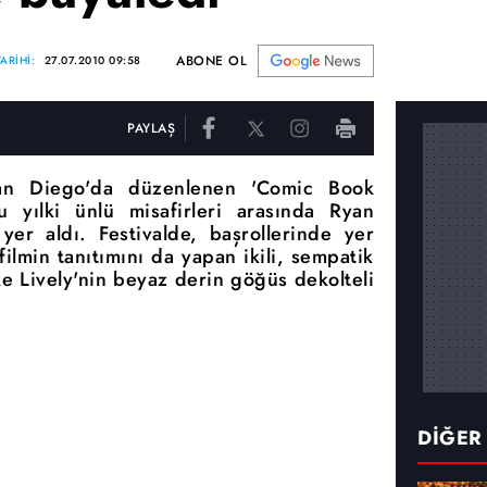
ABONE OL
ARİHİ:
27.07.2010 09:58
PAYLAŞ
San Diego'da düzenlenen 'Comic Book
u yılki ünlü misafirleri arasında Ryan
er aldı. Festivalde, başrollerinde yer
 filmin tanıtımını da yapan ikili, sempatik
ake Lively'nin beyaz derin göğüs dekolteli
DİĞER