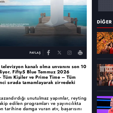
DİĞER
PAYLAŞ
n televizyon kanalı olma unvanını son 10
ediyor. Fifty5 Blue Temmuz 2026
– Tüm Kişiler ve Prime Time – Tüm
rinci sırada tamamlayarak zirvedeki
 kazandırdığı unutulmaz yapımlar, reyting
 takip edilen programları ve yayıncılıkta
on tarihine damga vuran atv, başarısını