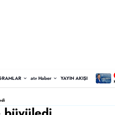
GRAMLAR
atv Haber
YAYIN AKIŞI
edi
e büyüledi