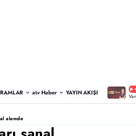
RAMLAR
atv Haber
YAYIN AKIŞI
Va
nal alemde
arı sanal