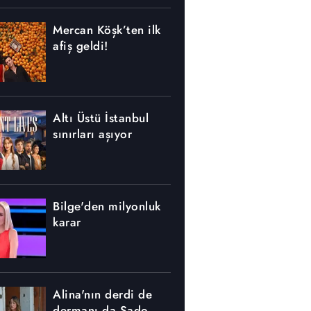
Mercan Köşk’ten ilk
afiş geldi!
Altı Üstü İstanbul
sınırları aşıyor
Bilge'den milyonluk
karar
Alina'nın derdi de
dermanı da Sado