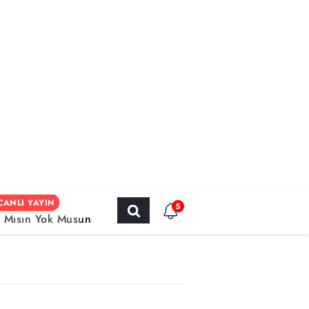
CANLI YAYIN
5
r Mısın Yok Musun