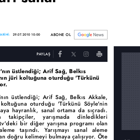
ABONE OL
ARİHİ:
29.07.2010 10:00
PAYLAŞ
ın üstlendiği; Arif Sağ, Belkıs
nın jüri koltuğuna oturduğu 'Türkünü
or.
ın üstlendiği; Arif Sağ, Belkıs Akkale,
 koltuğuna oturduğu 'Türkünü Söyle'nin
şmaya hayranlık, sanal ortama da sıçradı.
 takipçiler, yarışmada dinledikleri
atv'deki bir diğer yarışma programı olan
leme taşındı. Yarışmayı sanal aleme
dan doğru kelimeyi bulmaya çalışıyor. Öte