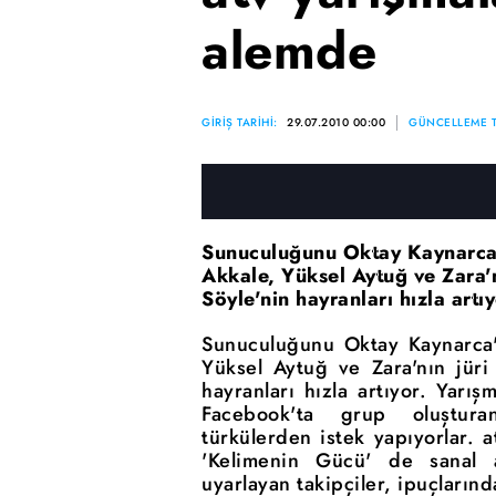
alemde
GİRİŞ TARİHİ:
29.07.2010 00:00
GÜNCELLEME T
Sunuculuğunu Oktay Kaynarca'n
Akkale, Yüksel Aytuğ ve Zara'
Söyle'nin hayranları hızla artıy
Sunuculuğunu Oktay Kaynarca'n
Yüksel Aytuğ ve Zara'nın jüri
hayranları hızla artıyor. Yarı
Facebook'ta grup oluşturan
türkülerden istek yapıyorlar. 
'Kelimenin Gücü' de sanal a
uyarlayan takipçiler, ipuçların