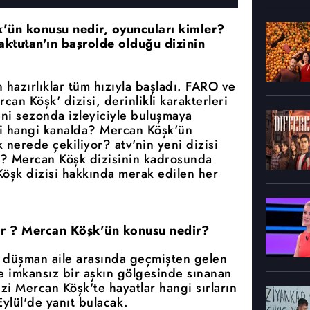
k'ün konusu nedir, oyuncuları kimler?
ktutan'ın başrolde olduğu dizinin
 hazırlıklar tüm hızıyla başladı. FARO ve
an Köşk' dizisi, derinlikli karakterleri
eni sezonda izleyiciyle buluşmaya
i hangi kanalda? Mercan Köşk'ün
nerede çekiliyor? atv'nin yeni dizisi
? Mercan Köşk dizisinin kadrosunda
Köşk dizisi hakkında merak edilen her
or ? Mercan Köşk'ün konusu nedir?
ki düşman aile arasında geçmişten gelen
ve imkansız bir aşkın gölgesinde sınanan
izi Mercan Köşk'te hayatlar hangi sırların
ylül'de yanıt bulacak.