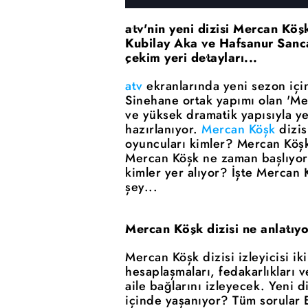
atv'nin yeni dizisi Mercan Köş
Kubilay Aka ve Hafsanur Sanca
çekim yeri detayları...
atv
ekranlarında yeni sezon için
Sinehane ortak yapımı olan 'Merc
ve yüksek dramatik yapısıyla y
hazırlanıyor.
Mercan Köşk
dizis
oyuncuları kimler? Mercan Köşk 
Mercan Köşk ne zaman başlıyor
kimler yer alıyor? İşte Mercan 
şey...
Mercan Köşk dizisi ne anlatıy
Mercan Köşk dizisi izleyicisi i
hesaplaşmaları, fedakarlıkları 
aile bağlarını izleyecek. Yeni d
içinde yaşanıyor? Tüm sorular E