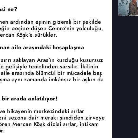
si ne?
men ardından eşinin gizemli bir şekilde
çeğin peşine düşen Cemre'nin yolculuğu,
ercan Köşk'e sürükler.
üşman aile arasındaki hesaplaşma
 sırrı saklayan Aras'ın kurduğu kusursuz
gelişiyle temelinden sarsılır. İkilinin
n aile arasında ölümcül bir mücadele baş
laşma aynı zamanda imkânsız bir aşkın da
 bir arada anlatılıyor!
ve hikayenin merkezindeki sırlar
eni sezona dair merakı şimdiden zirveye
gören Mercan Köşk dizisi sırlar, intikam
r.