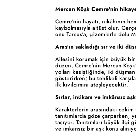
Mercan Köşk Cemre'nin hikaye
Cemre'nin hayatı, nikâhının he
kaybolmasıyla altüst olur. Ger
onu Tarsus'a, gizemlerle dolu M
Aras'ın sakladığı sır ve iki d
Ailesini korumak için büyük bir
düzen, Cemre'nin Mercan Köşk'e 
yolları kesiştiğinde, iki düşma
gösterirken; bu tehlikeli karşı
ilk kıvılcımını ateşleyecektir.
Sırlar, intikam ve imkânsız aşk
Karakterlerin arasındaki çekim 
tanıtımlarda göze çarparken, y
taşıyor. Tanıtımları büyük ilgi 
ve imkansız bir aşk konu alınıyo