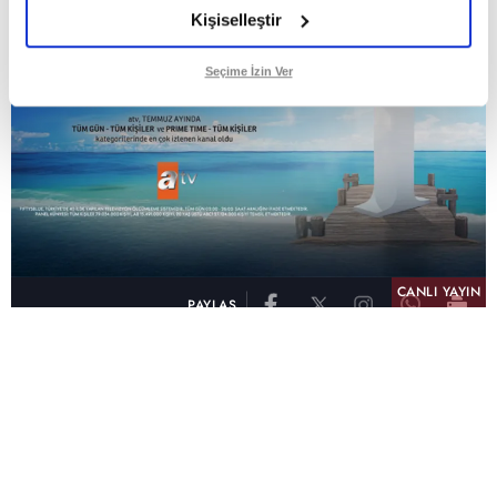
Kişiselleştir
Seçime İzin Ver
CANLI YAYIN
PAYLAŞ
atv, Türkiye'nin en çok izlenen televizyon kanalı
olma unvanını son 10 yıldır elinde tutmaya
devam ediyor. Fifty5 Blue Temmuz 2026
verilerine göre atv, Tüm Gün – Tüm Kişiler ve
Prime Time – Tüm Kişiler kategorilerinde ayı
birinci sırada tamamlayarak zirvedeki yerini