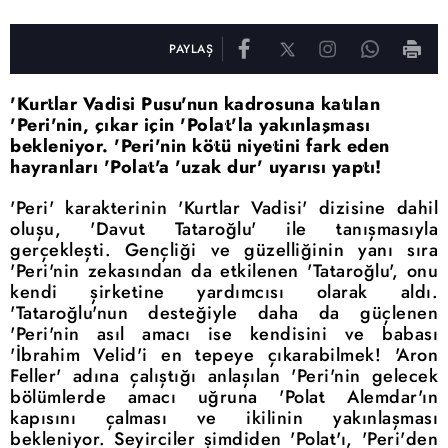
PAYLAŞ
'Kurtlar Vadisi Pusu'nun kadrosuna katılan
'Peri'nin, çıkar için 'Polat'la yakınlaşması
bekleniyor. 'Peri'nin kötü niyetini fark eden
hayranları 'Polat'a 'uzak dur' uyarısı yaptı!
'Peri' karakterinin 'Kurtlar Vadisi' dizisine dahil
oluşu, 'Davut Tataroğlu' ile tanışmasıyla
gerçekleşti. Gençliği ve güzelliğinin yanı sıra
'Peri'nin zekasından da etkilenen 'Tataroğlu', onu
kendi şirketine yardımcısı olarak aldı.
'Tataroğlu'nun desteğiyle daha da güçlenen
'Peri'nin asıl amacı ise kendisini ve babası
'İbrahim Velid'i en tepeye çıkarabilmek! 'Aron
Feller' adına çalıştığı anlaşılan 'Peri'nin gelecek
bölümlerde amacı uğruna 'Polat Alemdar'ın
kapısını çalması ve ikilinin yakınlaşması
bekleniyor. Seyirciler şimdiden 'Polat'ı, 'Peri'den