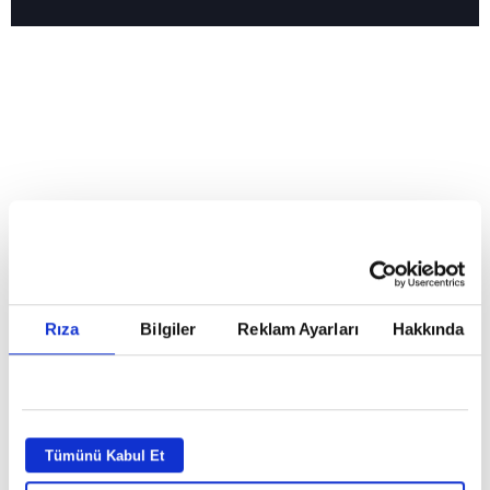
Reddet
HABERLER
Temmuz ayının lideri atv
Temmuz ayının lideri atv
Rıza
Bilgiler
Reklam Ayarları
Hakkında
GİRİŞ TARİHİ:
01.08.2026 10:40
GÜNCELLEME TARİHİ:
02.08.2026 09:59
ABONE OL
Tümünü Kabul Et