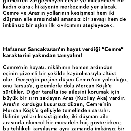
gitmekten vazgeçmeyen cesur ve mücadeleci bir
kadın olarak hikâyenin merkezinde yer alacak.
Cemre ve Aras'ın yollarının kesişmesi hem iki
düşman aile arasındaki amansız bir savaşı hem de
imkânsız bir aşkın ilk kıvılcımını ateşleyecek.
Hafsanur Sancaktutan'ın hayat verdiği "Cemre"
karakterini yakından tanıyalım!
Cemre'nin hayatı, nikâhının hemen ardından
eşinin gizemli bir şekilde kaybolmasıyla altüst
olur. Gerçeğin peşine düşen Cemre'nin yolculuğu,
onu Tarsus'a, gizemlerle dolu Mercan Köşk'e
sürükler. Diğer tarafta ise ailesini korumak için
büyük bir sırrı saklayan Aras (Kubilay Aka) vardır.
Aras'ın kurduğu kusursuz düzen, Cemre'nin
Mercan Köşk'e gelişiyle temelinden sarsılır.
İkilinin yolları kesiştiğinde, iki düşman aile
arasında ölümcül bir mücadele baş gösterirken;
bu tehlikeli karşılaşma aynı zamanda imkânsız bir