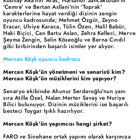
Kubilay Aka'nın 'Aras', Hafsanur Sancaktutan'ın
'Cemre' ve Bertan Asllani'nin 'Toprak'
karakterlerine hayat verdiği dizinin zengin
oyuncu kadrosunda; Mehmet Özgür, Zeyno
Eracar, Ulviye Karaca, Tülin Özen, Halil Babür,
Haki Biçici, Can Bartu Aslan, Zehra Kelleci, Merve
Şeyma Zengin, Selin Köseoğlu ve Berna Cındıl
gibi birbirinden başarılı isimler yer alıyor.
Mercan Köşk oyuncu kadrosu
Mercan Köşk'ün yönetmeni ve senaristi kim?
Mercan Köşk'ün müziklerini kim yapıyor?
Senaryo ekibinde Ahunur Serdaroğlu'nun yanı
sıra Atilla Özel, Nalan Merter Savaş ve Nuriye
Bilici bulunuyor. Dizinin müziklerini ise başarılı
besteci Toygar Işıklı hazırlıyor.
Mercan Köşk'ün yapımcısı hangi şirket?
FARO ve Sinehane ortak yapımı olarak karşımıza