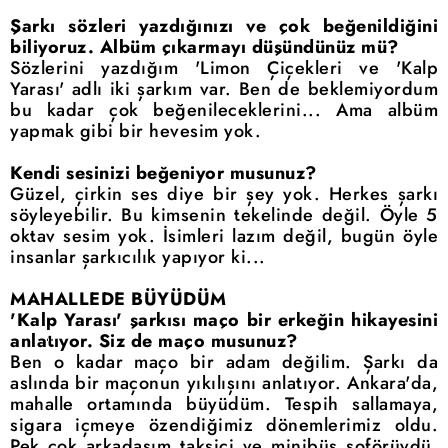
Şarkı sözleri yazdığınızı ve çok beğenildiğini
biliyoruz. Albüm çıkarmayı düşündünüz mü?
Sözlerini yazdığım 'Limon Çiçekleri ve 'Kalp
Yarası' adlı iki şarkım var. Ben de beklemiyordum
bu kadar çok beğenileceklerini... Ama albüm
yapmak gibi bir hevesim yok.
Kendi sesinizi beğeniyor musunuz?
Güzel, çirkin ses diye bir şey yok. Herkes şarkı
söyleyebilir. Bu kimsenin tekelinde değil. Öyle 5
oktav sesim yok. İsimleri lazım değil, bugün öyle
insanlar şarkıcılık yapıyor ki...
MAHALLEDE BÜYÜDÜM
'Kalp Yarası' şarkısı maço bir erkeğin hikayesini
anlatıyor. Siz de maço musunuz?
Ben o kadar maço bir adam değilim. Şarkı da
aslında bir maçonun yıkılışını anlatıyor. Ankara'da,
mahalle ortamında büyüdüm. Tespih sallamaya,
sigara içmeye özendiğimiz dönemlerimiz oldu.
Pek çok arkadaşım taksici ve minibüs şoförüydü.