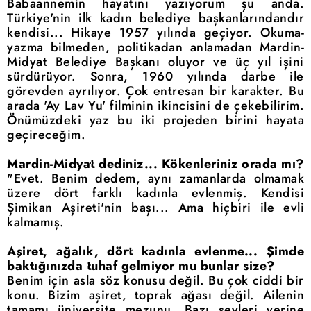
Babaannemin hayatını yazıyorum şu anda.
Türkiye'nin ilk kadın belediye başkanlarındandır
kendisi... Hikaye 1957 yılında geçiyor. Okuma-
yazma bilmeden, politikadan anlamadan Mardin-
Midyat Belediye Başkanı oluyor ve üç yıl işini
sürdürüyor. Sonra, 1960 yılında darbe ile
görevden ayrılıyor. Çok entresan bir karakter. Bu
arada 'Ay Lav Yu' filminin ikincisini de çekebilirim.
Önümüzdeki yaz bu iki projeden birini hayata
geçireceğim.
Mardin-Midyat dediniz... Kökenleriniz orada mı?
"Evet. Benim dedem, aynı zamanlarda olmamak
üzere dört farklı kadınla evlenmiş. Kendisi
Şimikan Aşireti'nin başı... Ama hiçbiri ile evli
kalmamış.
Aşiret, ağalık, dört kadınla evlenme... Şimde
baktığınızda tuhaf gelmiyor mu bunlar size?
Benim için asla söz konusu değil. Bu çok ciddi bir
konu. Bizim aşiret, toprak ağası değil. Ailenin
tamamı üniversite mezunu. Bazı şeyleri yerine