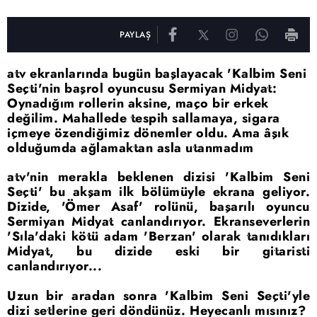
PAYLAŞ
atv ekranlarında bugün başlayacak 'Kalbim Seni
Seçti'nin başrol oyuncusu Sermiyan Midyat:
Oynadığım rollerin aksine, maço bir erkek
değilim. Mahallede tespih sallamaya, sigara
içmeye özendiğimiz dönemler oldu. Ama âşık
olduğumda ağlamaktan asla utanmadım
atv'nin merakla beklenen dizisi 'Kalbim Seni
Seçti' bu akşam ilk bölümüyle ekrana geliyor.
Dizide, 'Ömer Asaf' rolünü, başarılı oyuncu
Sermiyan Midyat canlandırıyor. Ekranseverlerin
'Sıla'daki kötü adam 'Berzan' olarak tanıdıkları
Midyat, bu dizide eski bir gitaristi
canlandırıyor...
Uzun bir aradan sonra 'Kalbim Seni Seçti'yle
dizi setlerine geri döndünüz. Heyecanlı mısınız?