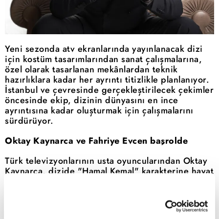
Yeni sezonda atv ekranlarında yayınlanacak dizi
için kostüm tasarımlarından sanat çalışmalarına,
özel olarak tasarlanan mekânlardan teknik
hazırlıklara kadar her ayrıntı titizlikle planlanıyor.
İstanbul ve çevresinde gerçekleştirilecek çekimler
öncesinde ekip, dizinin dünyasını en ince
ayrıntısına kadar oluşturmak için çalışmalarını
sürdürüyor.
Oktay Kaynarca ve Fahriye Evcen başrolde
Reddet
Türk televizyonlarının usta oyuncularından Oktay
Kaynarca, dizide "Hamal Kemal" karakterine hayat
verirken, uzun bir aranın ardından setlere dönen
Fahriye Evcen ise "Hayat" karakteriyle izleyici
karşısına çıkacak.