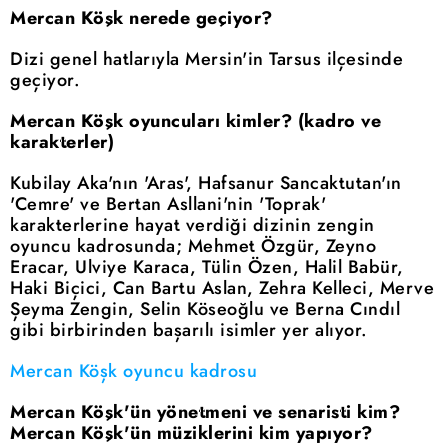
Mercan Köşk nerede geçiyor?
Dizi genel hatlarıyla Mersin'in Tarsus ilçesinde
geçiyor.
Mercan Köşk oyuncuları kimler? (kadro ve
karakterler)
Kubilay Aka'nın 'Aras', Hafsanur Sancaktutan'ın
'Cemre' ve Bertan Asllani'nin 'Toprak'
karakterlerine hayat verdiği dizinin zengin
oyuncu kadrosunda; Mehmet Özgür, Zeyno
Eracar, Ulviye Karaca, Tülin Özen, Halil Babür,
Haki Biçici, Can Bartu Aslan, Zehra Kelleci, Merve
Şeyma Zengin, Selin Köseoğlu ve Berna Cındıl
gibi birbirinden başarılı isimler yer alıyor.
Mercan Köşk oyuncu kadrosu
Mercan Köşk'ün yönetmeni ve senaristi kim?
Mercan Köşk'ün müziklerini kim yapıyor?