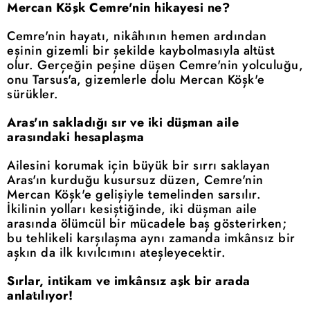
Mercan Köşk Cemre'nin hikayesi ne?
Cemre'nin hayatı, nikâhının hemen ardından
eşinin gizemli bir şekilde kaybolmasıyla altüst
olur. Gerçeğin peşine düşen Cemre'nin yolculuğu,
onu Tarsus'a, gizemlerle dolu Mercan Köşk'e
sürükler.
Aras'ın sakladığı sır ve iki düşman aile
arasındaki hesaplaşma
Ailesini korumak için büyük bir sırrı saklayan
Aras'ın kurduğu kusursuz düzen, Cemre'nin
Mercan Köşk'e gelişiyle temelinden sarsılır.
İkilinin yolları kesiştiğinde, iki düşman aile
arasında ölümcül bir mücadele baş gösterirken;
bu tehlikeli karşılaşma aynı zamanda imkânsız bir
aşkın da ilk kıvılcımını ateşleyecektir.
Sırlar, intikam ve imkânsız aşk bir arada
anlatılıyor!