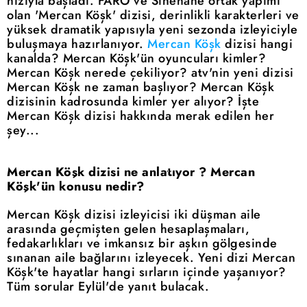
hızıyla başladı. FARO ve Sinehane ortak yapımı
olan 'Mercan Köşk' dizisi, derinlikli karakterleri ve
yüksek dramatik yapısıyla yeni sezonda izleyiciyle
buluşmaya hazırlanıyor.
Mercan Köşk
dizisi hangi
kanalda? Mercan Köşk'ün oyuncuları kimler?
Mercan Köşk nerede çekiliyor? atv'nin yeni dizisi
Mercan Köşk ne zaman başlıyor? Mercan Köşk
dizisinin kadrosunda kimler yer alıyor? İşte
Mercan Köşk dizisi hakkında merak edilen her
şey...
Mercan Köşk dizisi ne anlatıyor ? Mercan
Köşk'ün konusu nedir?
Mercan Köşk dizisi izleyicisi iki düşman aile
arasında geçmişten gelen hesaplaşmaları,
fedakarlıkları ve imkansız bir aşkın gölgesinde
sınanan aile bağlarını izleyecek. Yeni dizi Mercan
Köşk'te hayatlar hangi sırların içinde yaşanıyor?
Tüm sorular Eylül'de yanıt bulacak.