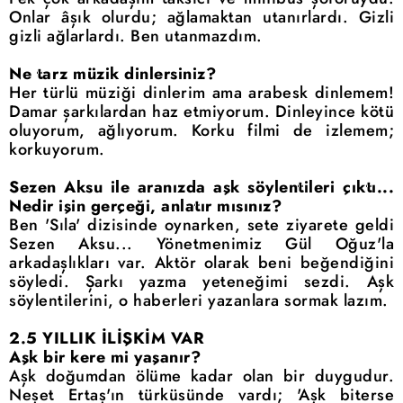
Onlar âşık olurdu; ağlamaktan utanırlardı. Gizli
gizli ağlarlardı. Ben utanmazdım.
Ne tarz müzik dinlersiniz?
Her türlü müziği dinlerim ama arabesk dinlemem!
Damar şarkılardan haz etmiyorum. Dinleyince kötü
oluyorum, ağlıyorum. Korku filmi de izlemem;
korkuyorum.
Sezen Aksu ile aranızda aşk söylentileri çıktı...
Nedir işin gerçeği, anlatır mısınız?
Ben 'Sıla' dizisinde oynarken, sete ziyarete geldi
Sezen Aksu... Yönetmenimiz Gül Oğuz'la
arkadaşlıkları var. Aktör olarak beni beğendiğini
söyledi. Şarkı yazma yeteneğimi sezdi. Aşk
söylentilerini, o haberleri yazanlara sormak lazım.
2.5 YILLIK İLİŞKİM VAR
Aşk bir kere mi yaşanır?
Aşk doğumdan ölüme kadar olan bir duygudur.
Neşet Ertaş'ın türküsünde vardı; 'Aşk biterse