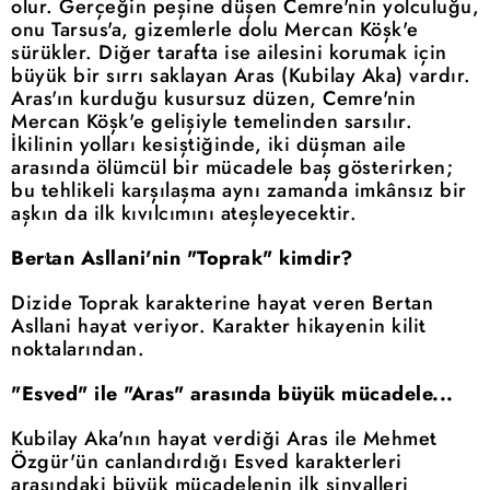
olur. Gerçeğin peşine düşen Cemre'nin yolculuğu,
onu Tarsus'a, gizemlerle dolu Mercan Köşk'e
sürükler. Diğer tarafta ise ailesini korumak için
büyük bir sırrı saklayan Aras (Kubilay Aka) vardır.
Aras'ın kurduğu kusursuz düzen, Cemre'nin
Mercan Köşk'e gelişiyle temelinden sarsılır.
İkilinin yolları kesiştiğinde, iki düşman aile
arasında ölümcül bir mücadele baş gösterirken;
bu tehlikeli karşılaşma aynı zamanda imkânsız bir
aşkın da ilk kıvılcımını ateşleyecektir.
Bertan Asllani'nin "Toprak" kimdir?
Dizide Toprak karakterine hayat veren Bertan
Asllani hayat veriyor. Karakter hikayenin kilit
noktalarından.
"Esved" ile "Aras" arasında büyük mücadele...
Kubilay Aka'nın hayat verdiği Aras ile Mehmet
Özgür'ün canlandırdığı Esved karakterleri
arasındaki büyük mücadelenin ilk sinyalleri