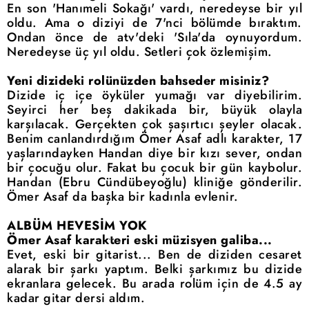
En son 'Hanımeli Sokağı' vardı, neredeyse bir yıl
oldu. Ama o diziyi de 7'nci bölümde bıraktım.
Ondan önce de atv'deki 'Sıla'da oynuyordum.
Neredeyse üç yıl oldu. Setleri çok özlemişim.
Yeni dizideki rolünüzden bahseder misiniz?
Dizide iç içe öyküler yumağı var diyebilirim.
Seyirci her beş dakikada bir, büyük olayla
karşılacak. Gerçekten çok şaşırtıcı şeyler olacak.
Benim canlandırdığım Ömer Asaf adlı karakter, 17
yaşlarındayken Handan diye bir kızı sever, ondan
bir çocuğu olur. Fakat bu çocuk bir gün kaybolur.
Handan (Ebru Cündübeyoğlu) kliniğe gönderilir.
Ömer Asaf da başka bir kadınla evlenir.
ALBÜM HEVESİM YOK
Ömer Asaf karakteri eski müzisyen galiba...
Evet, eski bir gitarist... Ben de diziden cesaret
alarak bir şarkı yaptım. Belki şarkımız bu dizide
ekranlara gelecek. Bu arada rolüm için de 4.5 ay
kadar gitar dersi aldım.