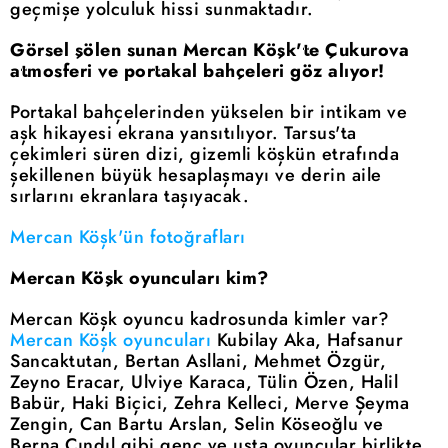
geçmişe yolculuk hissi sunmaktadır.
Görsel şölen sunan Mercan Köşk'te Çukurova
atmosferi ve portakal bahçeleri göz alıyor!
Portakal bahçelerinden yükselen bir intikam ve
aşk hikayesi ekrana yansıtılıyor. Tarsus'ta
çekimleri süren dizi, gizemli köşkün etrafında
şekillenen büyük hesaplaşmayı ve derin aile
sırlarını ekranlara taşıyacak.
Mercan Köşk'ün fotoğrafları
Mercan Köşk oyuncuları kim?
Mercan Köşk oyuncu kadrosunda kimler var?
Mercan Köşk oyuncuları
Kubilay Aka, Hafsanur
Sancaktutan, Bertan Asllani, Mehmet Özgür,
Zeyno Eracar, Ulviye Karaca, Tülin Özen, Halil
Babür, Haki Biçici, Zehra Kelleci, Merve Şeyma
Zengin, Can Bartu Arslan, Selin Köseoğlu ve
Berna Cındıl gibi genç ve usta oyuncular birlikte