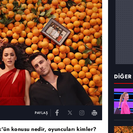
DİĞER
PAYLAŞ
k'ün konusu nedir, oyuncuları kimler?