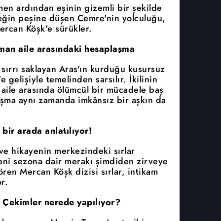
men ardından eşinin gizemli bir şekilde
çeğin peşine düşen Cemre'nin yolculuğu,
ercan Köşk'e sürükler.
üşman aile arasındaki hesaplaşma
 sırrı saklayan Aras'ın kurduğu kusursuz
gelişiyle temelinden sarsılır. İkilinin
n aile arasında ölümcül bir mücadele baş
laşma aynı zamanda imkânsız bir aşkın da
 bir arada anlatılıyor!
ve hikayenin merkezindeki sırlar
eni sezona dair merakı şimdiden zirveye
gören Mercan Köşk dizisi sırlar, intikam
r.
 Çekimler nerede yapılıyor?