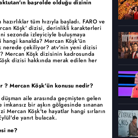
ktutan'ın başrolde olduğu dizinin
 hazırlıklar tüm hızıyla başladı. FARO ve
an Köşk' dizisi, derinlikli karakterleri
eni sezonda izleyiciyle buluşmaya
i hangi kanalda? Mercan Köşk'ün
nerede çekiliyor? atv'nin yeni dizisi
? Mercan Köşk dizisinin kadrosunda
Köşk dizisi hakkında merak edilen her
or ? Mercan Köşk'ün konusu nedir?
ki düşman aile arasında geçmişten gelen
ve imkansız bir aşkın gölgesinde sınanan
izi Mercan Köşk'te hayatlar hangi sırların
ylül'de yanıt bulacak.
si ne?