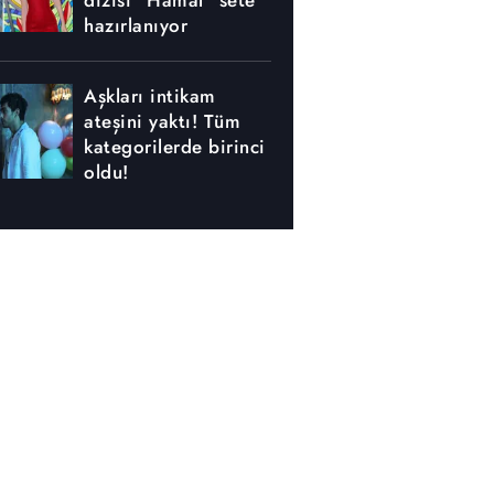
dizisi "Hamal" sete
hazırlanıyor
Aşkları intikam
ateşini yaktı! Tüm
kategorilerde birinci
oldu!