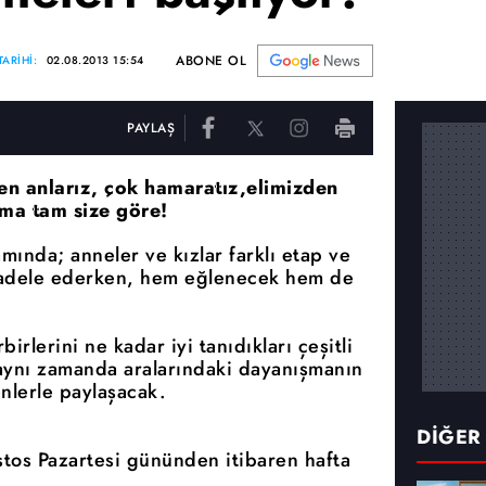
ABONE OL
ARİHİ:
02.08.2013 15:54
PAYLAŞ
den anlarız, çok hamaratız,elimizden
ışma tam size göre!
nda; anneler ve kızlar farklı etap ve
ücadele ederken, hem eğlenecek hem de
birlerini ne kadar iyi tanıdıkları çeşitli
 aynı zamanda aralarındaki dayanışmanın
nlerle paylaşacak.
DİĞER
os Pazartesi gününden itibaren hafta