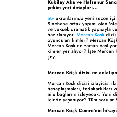
Kubilay Aka ve Hafsanur Sanca
çekim yeri detayları...
atv
ekranlarında yeni sezon için
Sinehane ortak yapımı olan 'Merc
ve yüksek dramatik yapısıyla y
hazırlanıyor.
Mercan Köşk
dizis
oyuncuları kimler? Mercan Köşk 
Mercan Köşk ne zaman başlıyor
kimler yer alıyor? İşte Mercan 
şey...
Mercan Köşk dizisi ne anlatıy
Mercan Köşk dizisi izleyicisi i
hesaplaşmaları, fedakarlıkları 
aile bağlarını izleyecek. Yeni d
içinde yaşanıyor? Tüm sorular E
Mercan Köşk Cemre'nin hikaye