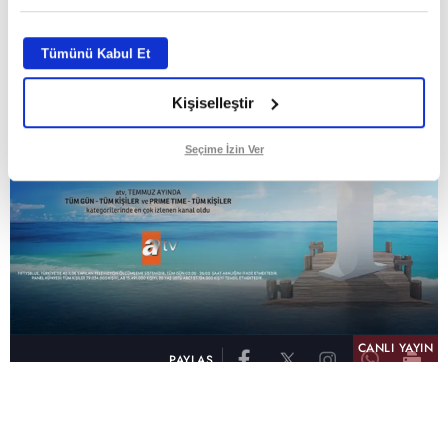
ABONE OL
Tümünü Kabul Et
Kişiselleştir
Seçime İzin Ver
CANLI YAYIN
PAYLAŞ
atv, Türkiye'nin en çok izlenen televizyon kanalı
olma unvanını son 10 yıldır elinde tutmaya