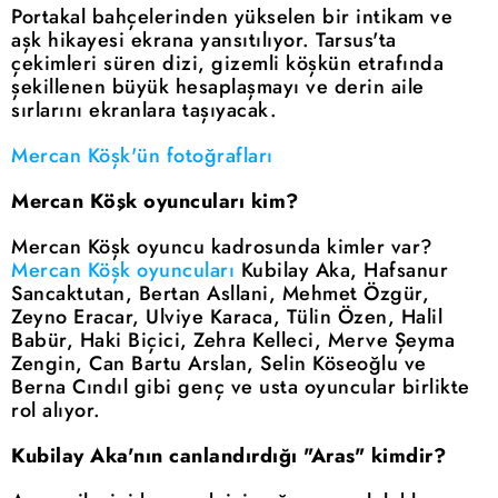
Portakal bahçelerinden yükselen bir intikam ve
aşk hikayesi ekrana yansıtılıyor. Tarsus'ta
çekimleri süren dizi, gizemli köşkün etrafında
şekillenen büyük hesaplaşmayı ve derin aile
sırlarını ekranlara taşıyacak.
Mercan Köşk'ün fotoğrafları
Mercan Köşk oyuncuları kim?
Mercan Köşk oyuncu kadrosunda kimler var?
Mercan Köşk oyuncuları
Kubilay Aka, Hafsanur
Sancaktutan, Bertan Asllani, Mehmet Özgür,
Zeyno Eracar, Ulviye Karaca, Tülin Özen, Halil
Babür, Haki Biçici, Zehra Kelleci, Merve Şeyma
Zengin, Can Bartu Arslan, Selin Köseoğlu ve
Berna Cındıl gibi genç ve usta oyuncular birlikte
rol alıyor.
Kubilay Aka'nın canlandırdığı "Aras" kimdir?