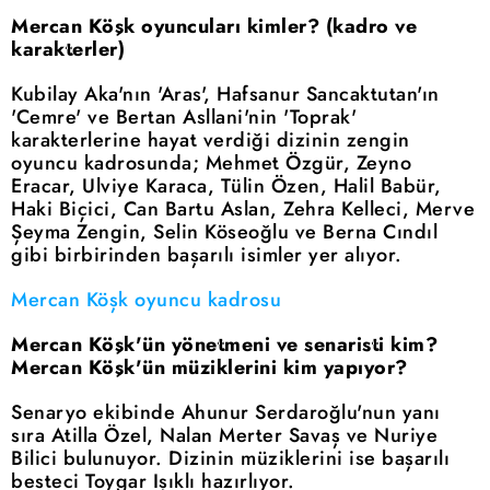
Mercan Köşk oyuncuları kimler? (kadro ve
karakterler)
Kubilay Aka'nın 'Aras', Hafsanur Sancaktutan'ın
'Cemre' ve Bertan Asllani'nin 'Toprak'
karakterlerine hayat verdiği dizinin zengin
oyuncu kadrosunda; Mehmet Özgür, Zeyno
Eracar, Ulviye Karaca, Tülin Özen, Halil Babür,
Haki Biçici, Can Bartu Aslan, Zehra Kelleci, Merve
Şeyma Zengin, Selin Köseoğlu ve Berna Cındıl
gibi birbirinden başarılı isimler yer alıyor.
Mercan Köşk oyuncu kadrosu
Mercan Köşk'ün yönetmeni ve senaristi kim?
Mercan Köşk'ün müziklerini kim yapıyor?
Senaryo ekibinde Ahunur Serdaroğlu'nun yanı
sıra Atilla Özel, Nalan Merter Savaş ve Nuriye
Bilici bulunuyor. Dizinin müziklerini ise başarılı
besteci Toygar Işıklı hazırlıyor.