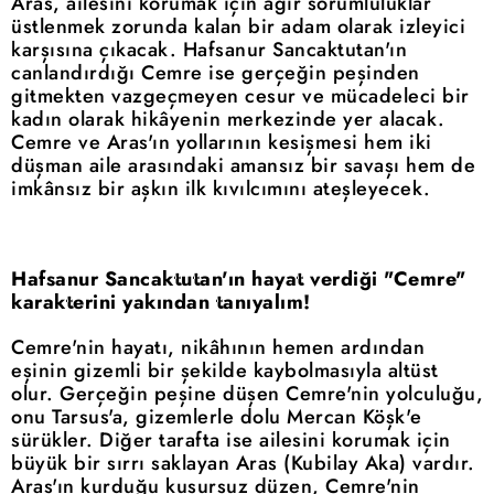
Aras, ailesini korumak için ağır sorumluluklar
üstlenmek zorunda kalan bir adam olarak izleyici
karşısına çıkacak. Hafsanur Sancaktutan'ın
canlandırdığı Cemre ise gerçeğin peşinden
gitmekten vazgeçmeyen cesur ve mücadeleci bir
kadın olarak hikâyenin merkezinde yer alacak.
Cemre ve Aras'ın yollarının kesişmesi hem iki
düşman aile arasındaki amansız bir savaşı hem de
imkânsız bir aşkın ilk kıvılcımını ateşleyecek.
Hafsanur Sancaktutan'ın hayat verdiği "Cemre"
karakterini yakından tanıyalım!
Cemre'nin hayatı, nikâhının hemen ardından
eşinin gizemli bir şekilde kaybolmasıyla altüst
olur. Gerçeğin peşine düşen Cemre'nin yolculuğu,
onu Tarsus'a, gizemlerle dolu Mercan Köşk'e
sürükler. Diğer tarafta ise ailesini korumak için
büyük bir sırrı saklayan Aras (Kubilay Aka) vardır.
Aras'ın kurduğu kusursuz düzen, Cemre'nin