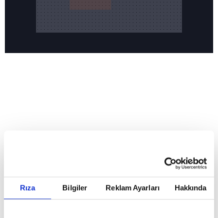
Reddet
HABERLER
Temmuz ayının lideri atv
Temmuz ayının lideri atv
Rıza
Bilgiler
Reklam Ayarları
Hakkında
GİRİŞ TARİHİ:
01.08.2026 10:40
GÜNCELLEME TARİHİ:
02.08.2026 09:59