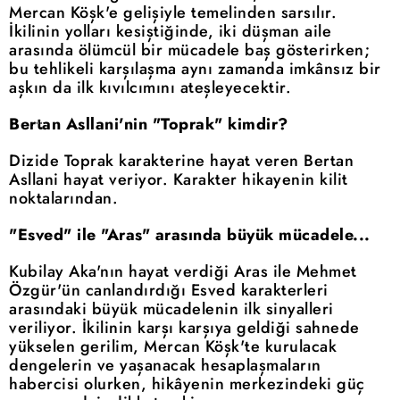
Mercan Köşk'e gelişiyle temelinden sarsılır.
İkilinin yolları kesiştiğinde, iki düşman aile
arasında ölümcül bir mücadele baş gösterirken;
bu tehlikeli karşılaşma aynı zamanda imkânsız bir
aşkın da ilk kıvılcımını ateşleyecektir.
Bertan Asllani'nin "Toprak" kimdir?
Dizide Toprak karakterine hayat veren Bertan
Asllani hayat veriyor. Karakter hikayenin kilit
noktalarından.
"Esved" ile "Aras" arasında büyük mücadele...
Kubilay Aka'nın hayat verdiği Aras ile Mehmet
Özgür'ün canlandırdığı Esved karakterleri
arasındaki büyük mücadelenin ilk sinyalleri
veriliyor. İkilinin karşı karşıya geldiği sahnede
yükselen gerilim, Mercan Köşk'te kurulacak
dengelerin ve yaşanacak hesaplaşmaların
habercisi olurken, hikâyenin merkezindeki güç