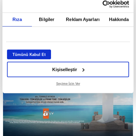
Temmuz ayının lideri atv
Rıza
Bilgiler
Reklam Ayarları
Hakkında
GİRİŞ TARİHİ:
01.08.2026 10:40
GÜNCELLEME TARİHİ:
02.08.2026 09:59
ABONE OL
Tümünü Kabul Et
Kişiselleştir
Seçime İzin Ver