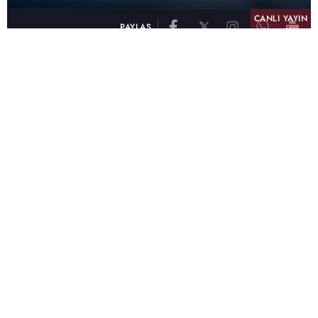
CANLI YAYIN
PAYLAŞ
atv, Türkiye'nin en çok izlenen televizyon kanalı
olma unvanını son 10 yıldır elinde tutmaya
devam ediyor. Fifty5 Blue Temmuz 2026
verilerine göre atv, Tüm Gün – Tüm Kişiler ve
Prime Time – Tüm Kişiler kategorilerinde ayı
birinci sırada tamamlayarak zirvedeki yerini
korudu.
32 yıldır televizyon dünyasına kazandırdığı
unutulmaz yapımlar, reyting rekorları kıran
dizileri, ilgiyle takip edilen programları ve
yayıncılıkta öncü projeleriyle Türk televizyon
tarihine damga vuran atv, başarısını Temmuz
ayında da sürdürdü.
Yaz akşamlarının vazgeçilmezi atv oldu!
Reyting rekorları kıran dizi ve programlarıyla