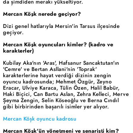
da şimdiden merakı yükseltiyor.
Mercan Köşk nerede geçiyor?
Dizi genel hatlarıyla Mersin'in Tarsus ilçesinde
geçiyor.
Mercan Köşk oyuncuları kimler? (kadro ve
karakterler)
Kubilay Aka'nın 'Aras', Hafsanur Sancaktutan'ın
'Cemre' ve Bertan Asllani'nin 'Toprak'
karakterlerine hayat verdiği dizinin zengin
oyuncu kadrosunda; Mehmet Özgür, Zeyno
Eracar, Ulviye Karaca, Tülin Özen, Halil Babür,
Haki Biçici, Can Bartu Aslan, Zehra Kelleci, Merve
Şeyma Zengin, Selin Köseoğlu ve Berna Cındıl
gibi birbirinden başarılı isimler yer alıyor.
Mercan Köşk oyuncu kadrosu
Mercan Köşk'ün yönetmeni ve senaristi kim?