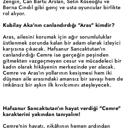
Zengin, Can Bartu Arslan, Selin Köseoğlu ve
Berna Cındıl gibi genç ve usta oyuncular birlikte
rol alıyor.
Kubilay Aka'nın canlandırdığı "Aras" kimdir?
Aras, ailesini korumak için ağır sorumluluklar
üstlenmek zorunda kalan bir adam olarak izleyici
karşısına çıkacak. Hafsanur Sancaktutan'ın
canlandırdığı Cemre ise gerçeğin peşinden
gitmekten vazgeçmeyen cesur ve mücadeleci bir
kadın olarak hikâyenin merkezinde yer alacak.
Cemre ve Aras'ın yollarının kesişmesi hem iki
düşman aile arasındaki amansız bir savaşı hem de
imkânsız bir aşkın ilk kıvılcımını ateşleyecek.
Hafsanur Sancaktutan'ın hayat verdiği "Cemre"
karakterini yakından tanıyalım!
Cemre'nin hayatı, nikâhının hemen ardından