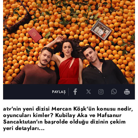
PAYLAŞ
atv'nin yeni dizisi Mercan Köşk'ün konusu nedir,
oyuncuları kimler? Kubilay Aka ve Hafsanur
Sancaktutan'ın başrolde olduğu dizinin çekim
yeri detayları...