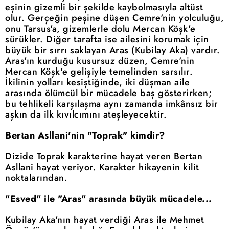
eşinin gizemli bir şekilde kaybolmasıyla altüst
olur. Gerçeğin peşine düşen Cemre'nin yolculuğu,
onu Tarsus'a, gizemlerle dolu Mercan Köşk'e
sürükler. Diğer tarafta ise ailesini korumak için
büyük bir sırrı saklayan Aras (Kubilay Aka) vardır.
Aras'ın kurduğu kusursuz düzen, Cemre'nin
Mercan Köşk'e gelişiyle temelinden sarsılır.
İkilinin yolları kesiştiğinde, iki düşman aile
arasında ölümcül bir mücadele baş gösterirken;
bu tehlikeli karşılaşma aynı zamanda imkânsız bir
aşkın da ilk kıvılcımını ateşleyecektir.
Bertan Asllani'nin "Toprak" kimdir?
Dizide Toprak karakterine hayat veren Bertan
Asllani hayat veriyor. Karakter hikayenin kilit
noktalarından.
"Esved" ile "Aras" arasında büyük mücadele...
Kubilay Aka'nın hayat verdiği Aras ile Mehmet