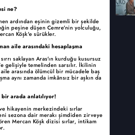
si ne?
men ardından eşinin gizemli bir şekilde
çeğin peşine düşen Cemre'nin yolculuğu,
ercan Köşk'e sürükler.
üşman aile arasındaki hesaplaşma
 sırrı saklayan Aras'ın kurduğu kusursuz
gelişiyle temelinden sarsılır. İkilinin
n aile arasında ölümcül bir mücadele baş
laşma aynı zamanda imkânsız bir aşkın da
 bir arada anlatılıyor!
ve hikayenin merkezindeki sırlar
eni sezona dair merakı şimdiden zirveye
gören Mercan Köşk dizisi sırlar, intikam
r.