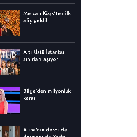
Mercan Köşk’ten ilk
afiş geldi!
Altı Üstü İstanbul
sınırları aşıyor
Bilge'den milyonluk
karar
Alina'nın derdi de
dermanı da Sado