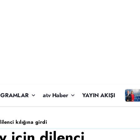
OGRAMLAR
atv Haber
YAYIN AKIŞI
ilenci kılığına girdi
 için dilenci