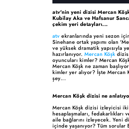
atv'nin yeni dizisi Mercan Köş
Kubilay Aka ve Hafsanur Sanca
çekim yeri detayları...
atv
ekranlarında yeni sezon için
Sinehane ortak yapımı olan 'Merc
ve yüksek dramatik yapısıyla y
hazırlanıyor.
Mercan Köşk
dizis
oyuncuları kimler? Mercan Köşk 
Mercan Köşk ne zaman başlıyor
kimler yer alıyor? İşte Mercan 
şey...
Mercan Köşk dizisi ne anlatıy
Mercan Köşk dizisi izleyicisi i
hesaplaşmaları, fedakarlıkları 
aile bağlarını izleyecek. Yeni d
içinde yaşanıyor? Tüm sorular E