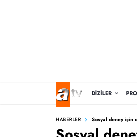
DİZİLER
PR
HABERLER
Sosyal deney için d
Sosyal deney