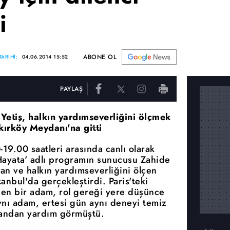
i
ABONE OL
ARİHİ:
04.06.2014 15:52
PAYLAŞ
Yetiş, halkın yardımseverliğini ölçmek
akırköy Meydanı'na gitti
19.00 saatleri arasında canlı olarak
 Hayata' adlı programın sunucusu Zahide
lan ve halkın yardımseverliğini ölçen
anbul'da gerçekleştirdi. Paris'teki
nen bir adam, rol gereği yere düşünce
nı adam, ertesi gün aynı deneyi temiz
nsandan yardım görmüştü.