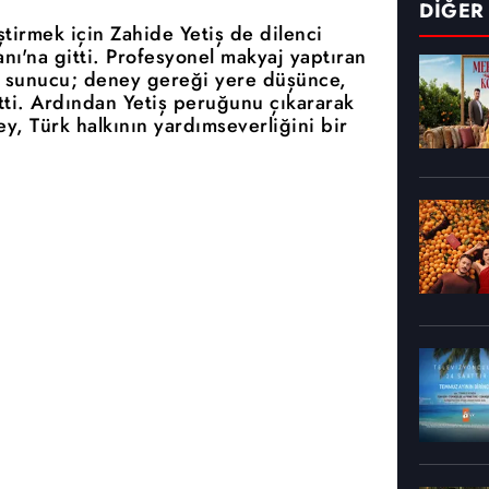
DİĞER
tirmek için Zahide Yetiş de dilenci
nı'na gitti. Profesyonel makyaj yaptıran
lü sunucu; deney gereği yere düşünce,
tti. Ardından Yetiş peruğunu çıkararak
ey, Türk halkının yardımseverliğini bir