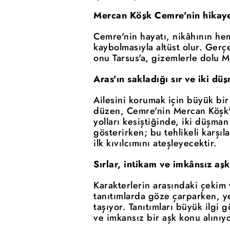
Mercan Köşk Cemre'nin hikaye
Cemre'nin hayatı, nikâhının he
kaybolmasıyla altüst olur. Ger
onu Tarsus'a, gizemlerle dolu M
Aras'ın sakladığı sır ve iki d
Ailesini korumak için büyük bir
düzen, Cemre'nin Mercan Köşk'e 
yolları kesiştiğinde, iki düşma
gösterirken; bu tehlikeli karşı
ilk kıvılcımını ateşleyecektir.
Sırlar, intikam ve imkânsız aşk
Karakterlerin arasındaki çekim 
tanıtımlarda göze çarparken, y
taşıyor. Tanıtımları büyük ilgi 
ve imkansız bir aşk konu alınıyo