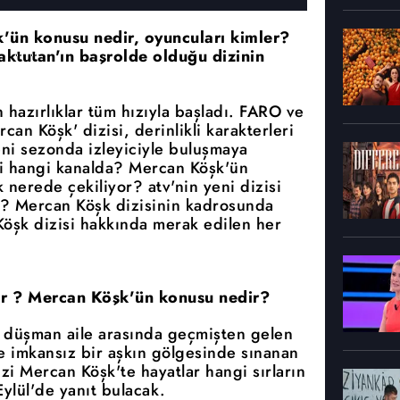
k'ün konusu nedir, oyuncuları kimler?
ktutan'ın başrolde olduğu dizinin
 hazırlıklar tüm hızıyla başladı. FARO ve
an Köşk' dizisi, derinlikli karakterleri
eni sezonda izleyiciyle buluşmaya
i hangi kanalda? Mercan Köşk'ün
nerede çekiliyor? atv'nin yeni dizisi
? Mercan Köşk dizisinin kadrosunda
Köşk dizisi hakkında merak edilen her
or ? Mercan Köşk'ün konusu nedir?
ki düşman aile arasında geçmişten gelen
ve imkansız bir aşkın gölgesinde sınanan
izi Mercan Köşk'te hayatlar hangi sırların
ylül'de yanıt bulacak.