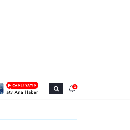
CANLI YAYIN
3
atv Ana Haber