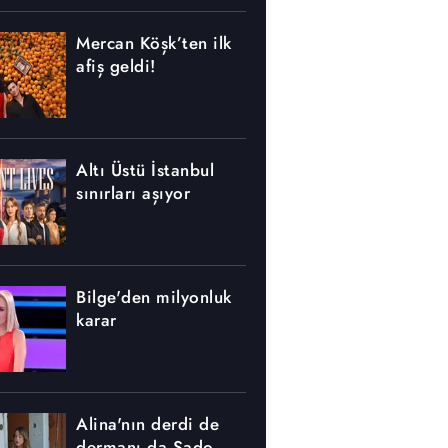
Mercan Köşk’ten ilk
afiş geldi!
Altı Üstü İstanbul
sınırları aşıyor
Bilge'den milyonluk
karar
Alina'nın derdi de
dermanı da Sado