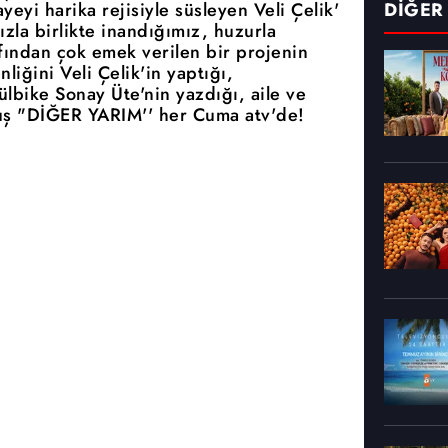
eyi harika rejisiyle süsleyen Veli Çelik'
DİĞER
zla birlikte inandığımız, huzurla
fından çok emek verilen bir projenin
liğini Veli Çelik'in yaptığı,
lbike Sonay Üte'nin yazdığı, aile ve
uş "DİĞER YARIM'' her Cuma atv'de!