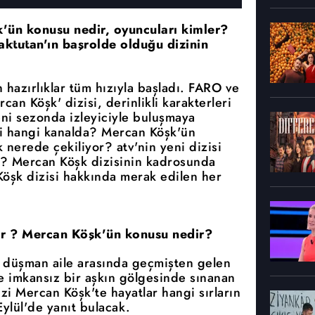
k'ün konusu nedir, oyuncuları kimler?
ktutan'ın başrolde olduğu dizinin
 hazırlıklar tüm hızıyla başladı. FARO ve
an Köşk' dizisi, derinlikli karakterleri
eni sezonda izleyiciyle buluşmaya
i hangi kanalda? Mercan Köşk'ün
nerede çekiliyor? atv'nin yeni dizisi
? Mercan Köşk dizisinin kadrosunda
Köşk dizisi hakkında merak edilen her
or ? Mercan Köşk'ün konusu nedir?
ki düşman aile arasında geçmişten gelen
ve imkansız bir aşkın gölgesinde sınanan
izi Mercan Köşk'te hayatlar hangi sırların
ylül'de yanıt bulacak.