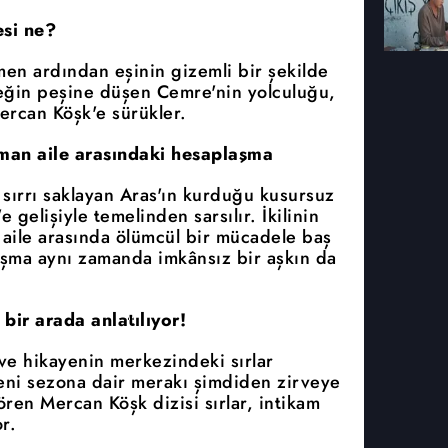
si ne?
men ardından eşinin gizemli bir şekilde
çeğin peşine düşen Cemre'nin yolculuğu,
ercan Köşk'e sürükler.
üşman aile arasındaki hesaplaşma
 sırrı saklayan Aras'ın kurduğu kusursuz
gelişiyle temelinden sarsılır. İkilinin
n aile arasında ölümcül bir mücadele baş
laşma aynı zamanda imkânsız bir aşkın da
 bir arada anlatılıyor!
ve hikayenin merkezindeki sırlar
eni sezona dair merakı şimdiden zirveye
gören Mercan Köşk dizisi sırlar, intikam
r.