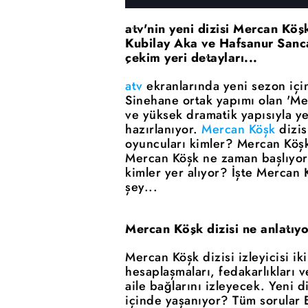
atv'nin yeni dizisi Mercan Köş
Kubilay Aka ve Hafsanur Sanca
çekim yeri detayları...
atv
ekranlarında yeni sezon için
Sinehane ortak yapımı olan 'Merc
ve yüksek dramatik yapısıyla y
hazırlanıyor.
Mercan Köşk
dizis
oyuncuları kimler? Mercan Köşk 
Mercan Köşk ne zaman başlıyor
kimler yer alıyor? İşte Mercan 
şey...
Mercan Köşk dizisi ne anlatıy
Mercan Köşk dizisi izleyicisi i
hesaplaşmaları, fedakarlıkları 
aile bağlarını izleyecek. Yeni d
içinde yaşanıyor? Tüm sorular E