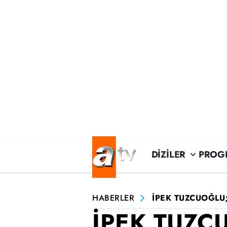
DİZİLER
PROG
HABERLER
İPEK TUZCUOĞLU;
İPEK TUZC