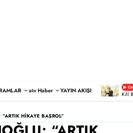
CA
RAMLAR
atv Haber
YAYIN AKIŞI
Kill 
 “ARTIK HİKAYE BAŞROL”
UOĞLU; “ARTIK