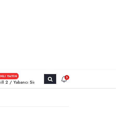
NLI YAYIN
5
Bill 2 / Yabancı Sinema