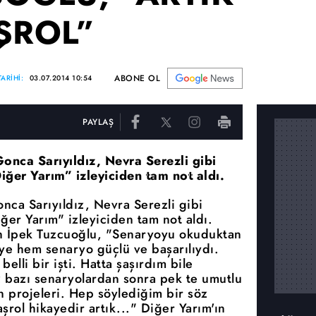
ŞROL”
ABONE OL
ARİHİ:
03.07.2014 10:54
PAYLAŞ
onca Sarıyıldız, Nevra Serezli gibi
“Diğer Yarım” izleyiciden tam not aldı.
nca Sarıyıldız, Nevra Serezli gibi
Diğer Yarım" izleyiciden tam not aldı.
n İpek Tuzcuoğlu, "Senaryoyu okuduktan
e hem senaryo güçlü ve başarılıydı.
elli bir işti. Hatta şaşırdım bile
 bazı senaryolardan sonra pek te umutlu
 projeleri. Hep söylediğim bir söz
rol hikayedir artık..." Diğer Yarım'ın