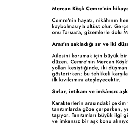
Mercan Köşk Cemre'nin hikaye
Cemre'nin hayatı, nikâhının he
kaybolmasıyla altüst olur. Ger
onu Tarsus'a, gizemlerle dolu M
Aras'ın sakladığı sır ve iki d
Ailesini korumak için büyük bir
düzen, Cemre'nin Mercan Köşk'e 
yolları kesiştiğinde, iki düşma
gösterirken; bu tehlikeli karşı
ilk kıvılcımını ateşleyecektir.
Sırlar, intikam ve imkânsız aşk
Karakterlerin arasındaki çekim 
tanıtımlarda göze çarparken, y
taşıyor. Tanıtımları büyük ilgi 
ve imkansız bir aşk konu alınıyo