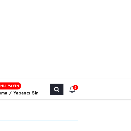
NLI YAYIN
5
şma / Yabancı Sinema