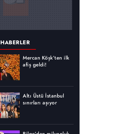
 HABERLER
Mercan Köşk’ten ilk
afiş geldi!
Altı Üstü İstanbul
sınırları aşıyor
Bilge'den milyonluk