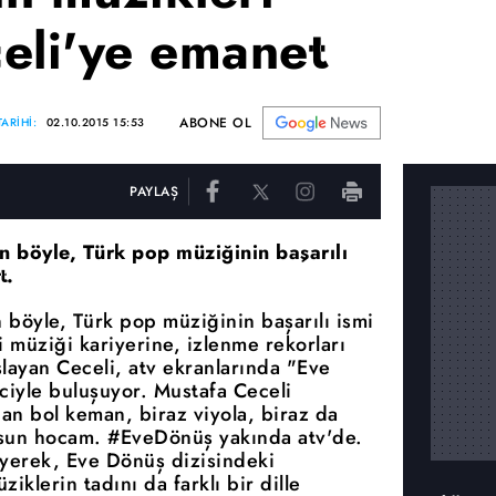
eli'ye emanet
ABONE OL
ARİHİ:
02.10.2015 15:53
PAYLAŞ
 böyle, Türk pop müziğinin başarılı
t.
böyle, Türk pop müziğinin başarılı ismi
 müziği kariyerine, izlenme rekorları
şlayan Ceceli, atv ekranlarında "Eve
iciyle buluşuyor. Mustafa Ceceli
n bol keman, biraz viyola, biraz da
lsun hocam. #EveDönüş yakında atv'de.
yerek, Eve Dönüş dizisindeki
iklerin tadını da farklı bir dille