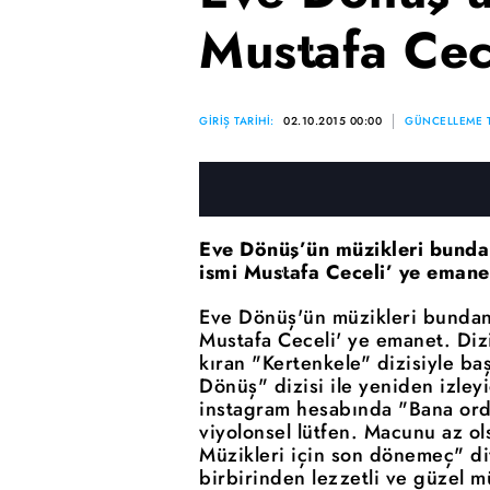
Mustafa Cec
GİRİŞ TARİHİ:
02.10.2015 00:00
GÜNCELLEME T
Eve Dönüş’ün müzikleri bundan
ismi Mustafa Ceceli’ ye emane
Eve Dönüş'ün müzikleri bundan 
Mustafa Ceceli' ye emanet. Dizi
kıran "Kertenkele" dizisiyle ba
Dönüş" dizisi ile yeniden izley
instagram hesabında "Bana orda
viyolonsel lütfen. Macunu az o
Müzikleri için son dönemeç" di
birbirinden lezzetli ve güzel müz