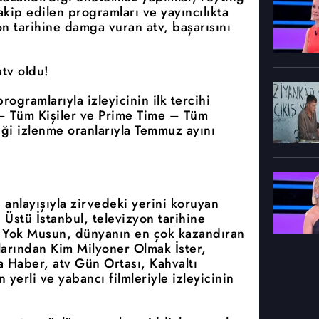
 takip edilen programları ve yayıncılıkta
on tarihine damga vuran atv, başarısını
tv oldu!
rogramlarıyla izleyicinin ilk tercihi
– Tüm Kişiler ve Prime Time – Tüm
tiği izlenme oranlarıyla Temmuz ayını
anlayışıyla zirvedeki yerini koruyan
tı Üstü İstanbul, televizyon tarihine
 Yok Musun, dünyanın en çok kazandıran
larından Kim Milyoner Olmak İster,
 Haber, atv Gün Ortası, Kahvaltı
n yerli ve yabancı filmleriyle izleyicinin