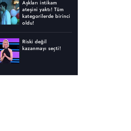
Aşkları intikam
ateşini yaktı! Tüm
kategorilerde birinci
oldu!
Riski değil
kazanmayı seçti!