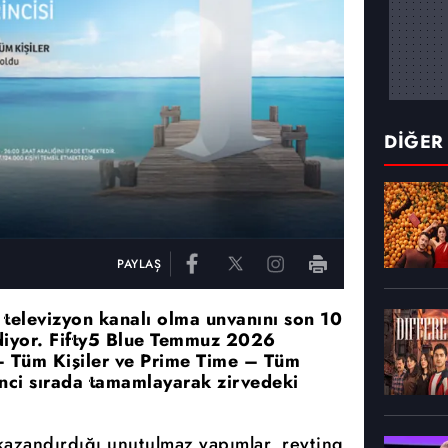
DİĞER
PAYLAŞ
n televizyon kanalı olma unvanını son 10
ediyor. Fifty5 Blue Temmuz 2026
– Tüm Kişiler ve Prime Time – Tüm
rinci sırada tamamlayarak zirvedeki
 kazandırdığı unutulmaz yapımlar, reyting