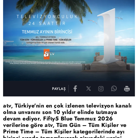
PAYLAŞ
atv, Türkiye'nin en çok izlenen televizyon kanalı
olma unvanını son 10 yıldır elinde tutmaya
devam ediyor. Fifty5 Blue Temmuz 2026
verilerine göre atv, Tüm Gün – Tüm Kişiler ve
Prime Time – Tüm Kişiler kategorilerinde ayı
birinci sırada tamamlayarak zirvedeki yerini