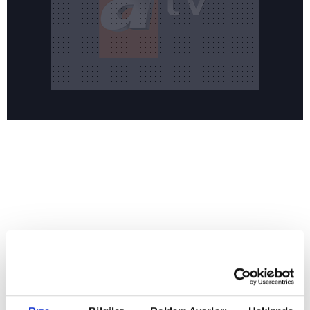
Reddet
Yeni sezonun merakla beklenen dizisi 'Hamal' sete
HABERLER
hazırlanıyor
Yeni sezonun merakla beklenen