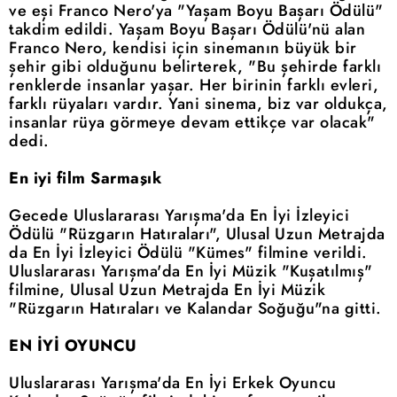
ve eşi Franco Nero'ya "Yaşam Boyu Başarı Ödülü"
takdim edildi. Yaşam Boyu Başarı Ödülü'nü alan
Franco Nero, kendisi için sinemanın büyük bir
şehir gibi olduğunu belirterek, "Bu şehirde farklı
renklerde insanlar yaşar. Her birinin farklı evleri,
farklı rüyaları vardır. Yani sinema, biz var oldukça,
insanlar rüya görmeye devam ettikçe var olacak"
dedi.
En iyi film Sarmaşık
Gecede Uluslararası Yarışma'da En İyi İzleyici
Ödülü "Rüzgarın Hatıraları", Ulusal Uzun Metrajda
da En İyi İzleyici Ödülü "Kümes" filmine verildi.
Uluslararası Yarışma'da En İyi Müzik "Kuşatılmış"
filmine, Ulusal Uzun Metrajda En İyi Müzik
"Rüzgarın Hatıraları ve Kalandar Soğuğu"na gitti.
EN İYİ OYUNCU
Uluslararası Yarışma'da En İyi Erkek Oyuncu