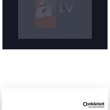
Reddet
Yeni sezonun merakla beklenen dizisi 'Hamal' sete
HABERLER
hazırlanıyor