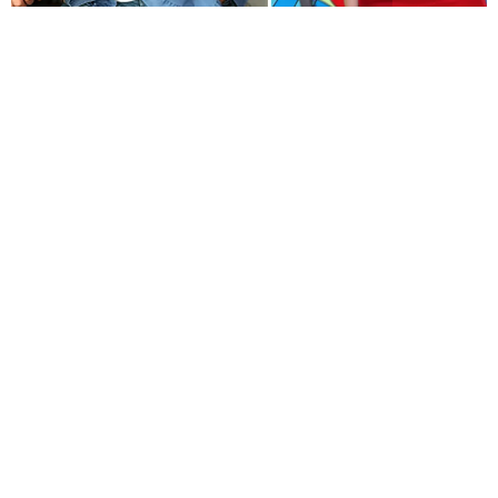
PAYLAŞ
Geçmişin yükü, kefaretin bedeli ve imkânsız bir
aşk aynı hikâyede buluşuyor.
KYN Yapım imzasını taşıyan ve yeni sezonda atv
ekranlarında izleyiciyle buluşmaya hazırlanan
"Hamal" için uzun süren ön hazırlık çalışmalarında
sona yaklaşıldı. Yeni sezonun en çok merak edilen
yapımlarından biri olmaya aday dizinin
çekimlerinin Eylül ayında başlaması planlanıyor.
Kostümden mekânlara kadar titiz bir hazırlık
süreci
Yapımcılığını Oktay Kaynarca ve Onur
Kaynarca'nın üstlendiği "Hamal", uzun bir ön
hazırlık sürecinin ardından sete çıkmaya
hazırlanıyor. Yönetmen koltuğunda Mustafa Şevki
Doğan'ın oturduğu dizinin özgün hikayesi Oktay