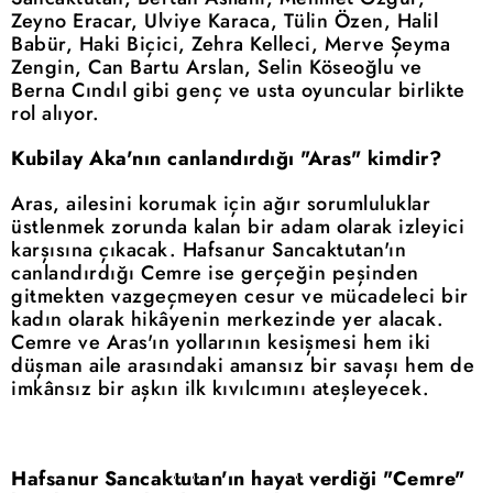
Zeyno Eracar, Ulviye Karaca, Tülin Özen, Halil
Babür, Haki Biçici, Zehra Kelleci, Merve Şeyma
Zengin, Can Bartu Arslan, Selin Köseoğlu ve
Berna Cındıl gibi genç ve usta oyuncular birlikte
rol alıyor.
Kubilay Aka'nın canlandırdığı "Aras" kimdir?
Aras, ailesini korumak için ağır sorumluluklar
üstlenmek zorunda kalan bir adam olarak izleyici
karşısına çıkacak. Hafsanur Sancaktutan'ın
canlandırdığı Cemre ise gerçeğin peşinden
gitmekten vazgeçmeyen cesur ve mücadeleci bir
kadın olarak hikâyenin merkezinde yer alacak.
Cemre ve Aras'ın yollarının kesişmesi hem iki
düşman aile arasındaki amansız bir savaşı hem de
imkânsız bir aşkın ilk kıvılcımını ateşleyecek.
Hafsanur Sancaktutan'ın hayat verdiği "Cemre"