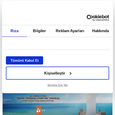
HABERLER
Temmuz ayının lideri atv
Temmuz ayının lideri atv
Rıza
Bilgiler
Reklam Ayarları
Hakkında
GİRİŞ TARİHİ:
01.08.2026 10:40
GÜNCELLEME TARİHİ:
02.08.2026 09:59
ABONE OL
Tümünü Kabul Et
Kişiselleştir
Seçime İzin Ver