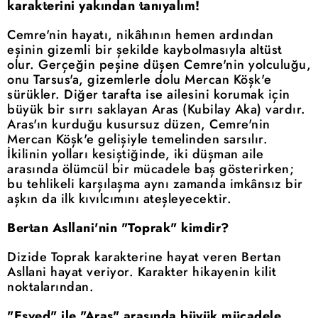
karakterini yakından tanıyalım!
Cemre'nin hayatı, nikâhının hemen ardından
eşinin gizemli bir şekilde kaybolmasıyla altüst
olur. Gerçeğin peşine düşen Cemre'nin yolculuğu,
onu Tarsus'a, gizemlerle dolu Mercan Köşk'e
sürükler. Diğer tarafta ise ailesini korumak için
büyük bir sırrı saklayan Aras (Kubilay Aka) vardır.
Aras'ın kurduğu kusursuz düzen, Cemre'nin
Mercan Köşk'e gelişiyle temelinden sarsılır.
İkilinin yolları kesiştiğinde, iki düşman aile
arasında ölümcül bir mücadele baş gösterirken;
bu tehlikeli karşılaşma aynı zamanda imkânsız bir
aşkın da ilk kıvılcımını ateşleyecektir.
Bertan Asllani'nin "Toprak" kimdir?
Dizide Toprak karakterine hayat veren Bertan
Asllani hayat veriyor. Karakter hikayenin kilit
noktalarından.
"Esved" ile "Aras" arasında büyük mücadele...