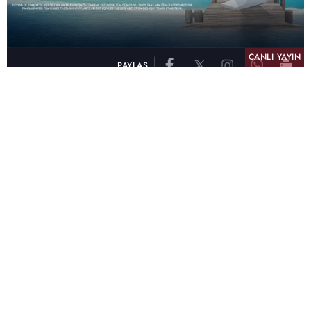
CANLI YAYIN
PAYLAŞ
atv, Türkiye'nin en çok izlenen televizyon kanalı
olma unvanını son 10 yıldır elinde tutmaya
devam ediyor. Fifty5 Blue Temmuz 2026
verilerine göre atv, Tüm Gün – Tüm Kişiler ve
Prime Time – Tüm Kişiler kategorilerinde ayı
birinci sırada tamamlayarak zirvedeki yerini
korudu.
32 yıldır televizyon dünyasına kazandırdığı
unutulmaz yapımlar, reyting rekorları kıran
dizileri, ilgiyle takip edilen programları ve
yayıncılıkta öncü projeleriyle Türk televizyon
tarihine damga vuran atv, başarısını Temmuz
ayında da sürdürdü.