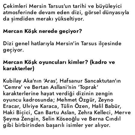
Çekimleri Mersin Tarsus'un tarihi ve büyüleyici
atmosferinde devam eden dizi, görsel dünyasıyla
da şimdiden merakı yükseltiyor.
Mercan Köşk nerede geçiyor?
Dizi genel hatlarıyla Mersin'in Tarsus ilçesinde
geçiyor.
Mercan Köşk oyuncuları kimler? (kadro ve
karakterler)
Kubilay Aka'nın 'Aras', Hafsanur Sancaktutan'ın
'Cemre' ve Bertan Asllani'nin 'Toprak'
karakterlerine hayat verdiği dizinin zengin
oyuncu kadrosunda; Mehmet Özgür, Zeyno
Eracar, Ulviye Karaca, Tülin Özen, Halil Babür,
Haki Biçici, Can Bartu Aslan, Zehra Kelleci, Merve
Şeyma Zengin, Selin Köseoğlu ve Berna Cındıl
gibi birbirinden başarılı isimler yer alıyor.