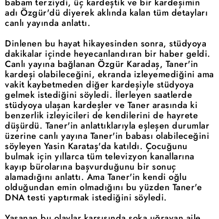
babam terziydi, üç kardeştik ve bir kardeşimin
adı Özgür'dü diyerek aklında kalan tüm detayları
canlı yayında anlattı.
Dinlenen bu hayat hikayesinden sonra, stüdyoya
dakikalar içinde heyecanlandıran bir haber geldi.
Canlı yayına bağlanan Özgür Karadaş, Taner'in
kardeşi olabileceğini, ekranda izleyemediğini ama
vakit kaybetmeden diğer kardeşiyle stüdyoya
gelmek istediğini söyledi. İlerleyen saatlerde
stüdyoya ulaşan kardeşler ve Taner arasında ki
benzerlik izleyicileri de kendilerini de hayrete
düşürdü. Taner'in anlattıklarıyla eşleşen durumlar
üzerine canlı yayına Taner'in babası olabileceğini
söyleyen Yasin Karataş'da katıldı. Çocuğunu
bulmak için yıllarca tüm televizyon kanallarına
kayıp bürolarına başvurduğunu bir sonuç
alamadığını anlattı. Ama Taner'in kendi oğlu
olduğundan emin olmadığını bu yüzden Taner'e
DNA testi yaptırmak istediğini söyledi.
Yaşanan bu olaylar karşısında şoka uğrayan aile