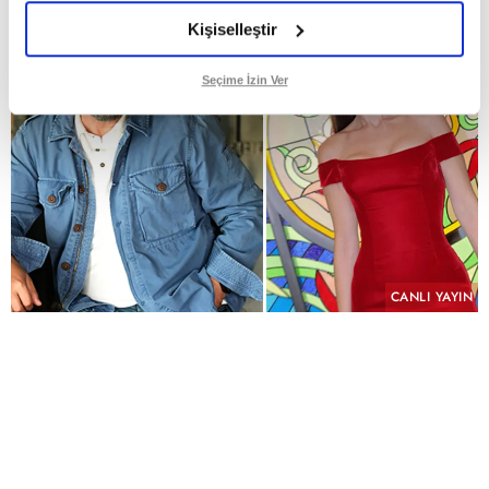
Kişiselleştir
Seçime İzin Ver
CANLI YAYIN
PAYLAŞ
Geçmişin yükü, kefaretin bedeli ve imkânsız bir
aşk aynı hikâyede buluşuyor.
KYN Yapım imzasını taşıyan ve yeni sezonda atv