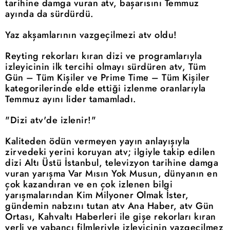
tarihine damga vuran atv, başarısını Temmuz
ayında da sürdürdü.
Yaz akşamlarının vazgeçilmezi atv oldu!
Reyting rekorları kıran dizi ve programlarıyla
izleyicinin ilk tercihi olmayı sürdüren atv, Tüm
Gün – Tüm Kişiler ve Prime Time – Tüm Kişiler
kategorilerinde elde ettiği izlenme oranlarıyla
Temmuz ayını lider tamamladı.
"Dizi atv'de izlenir!"
Kaliteden ödün vermeyen yayın anlayışıyla
zirvedeki yerini koruyan atv; ilgiyle takip edilen
dizi Altı Üstü İstanbul, televizyon tarihine damga
vuran yarışma Var Mısın Yok Musun, dünyanın en
çok kazandıran ve en çok izlenen bilgi
yarışmalarından Kim Milyoner Olmak İster,
gündemin nabzını tutan atv Ana Haber, atv Gün
Ortası, Kahvaltı Haberleri ile gişe rekorları kıran
yerli ve yabancı filmleriyle izleyicinin vazgeçilmez